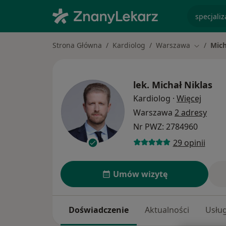
specjaliz
Strona Główna
Kardiolog
Warszawa
Mich
Zmień mi
lek.
Michał Niklas
O spec
Kardiolog
·
Więcej
Warszawa
2 adresy
Nr PWZ: 2784960
29 opinii
Umów wizytę
Doświadczenie
Aktualności
Usług