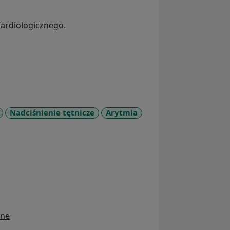
Kardiologicznego.
Nadciśnienie tętnicze
Arytmia
ine