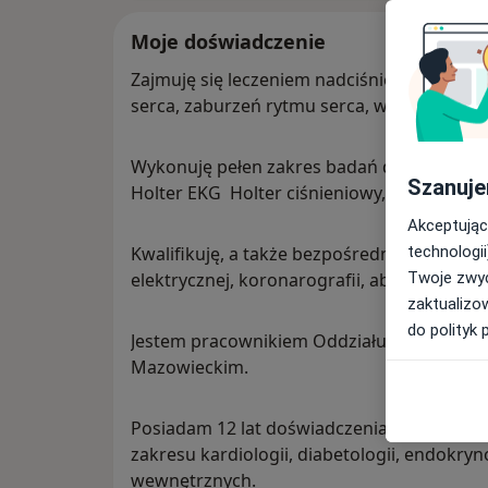
Moje doświadczenie
Zajmuję się leczeniem nadciśnienia tętnic
serca, zaburzeń rytmu serca, wad zastawk
Wykonuję pełen zakres badań diagnostyczn
Szanuje
Holter EKG Holter ciśnieniowy, EKG.
Akceptując
technologii
Kwalifikuję, a także bezpośrednio umawiam
Twoje zwyc
elektrycznej, koronarografii, ablacji, operac
zaktualizo
do polityk 
Jestem pracownikiem Oddziału Kardiologii
Mazowieckim.
Posiadam 12 lat doświadczenia pracy w bad
zakresu kardiologii, diabetologii, endokryn
wewnętrznych.