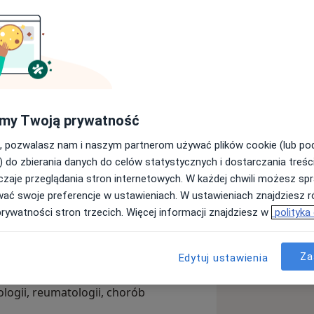
zego, choroby wieńcowej, niewydolności
owych serca.
ych: echo serca, próba wysiłkowa,
my Twoją prywatność
, pozwalasz nam i naszym partnerom używać plików cookie (lub p
) do zbierania danych do celów statystycznych i dostarczania treśc
 pacjentom zabiegi: kardiowersji
zaje przeglądania stron internetowych. W każdej chwili możesz spr
ji serca.
wać swoje preferencje w ustawieniach. W ustawieniach znajdziesz ró
prywatności stron trzecich. Więcej informacji znajdziesz w
polityka
 Szpitala Zachodniego w Grodzisku
Za
Edytuj ustawienia
aniach klinicznych jako współbadacz z
ologii, reumatologii, chorób