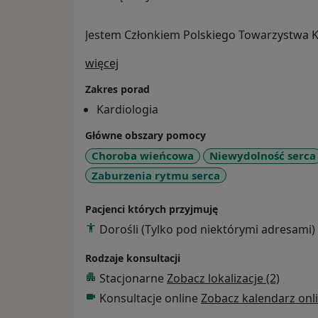
Jestem Członkiem Polskiego Towarzystwa 
O mnie
więcej
Zakres porad
Kardiologia
Główne obszary pomocy
Choroba wieńcowa
Niewydolność serca
Zaburzenia rytmu serca
Pacjenci których przyjmuję
Dorośli (Tylko pod niektórymi adresami)
Rodzaje konsultacji
Stacjonarne
Zobacz lokalizacje (2)
Konsultacje online
Zobacz kalendarz onl