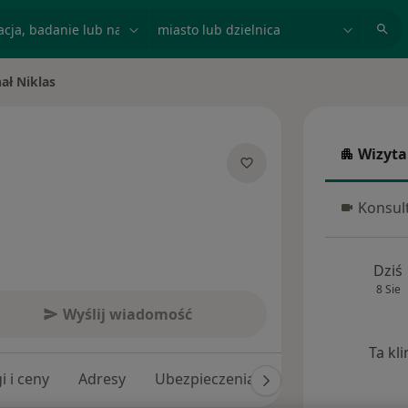
acja, badanie lub nazwisko
miasto lub dzielnica
ał Niklas
asto
Wizyta
Wizyta w
jalizacjach
Konsult
Konsulta
Dziś
8 Sie
Wyślij wiadomość
Ta kl
i i ceny
Adresy
Ubezpieczenia
Opinie (29)
Od