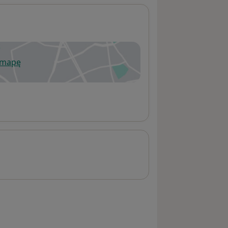
 mapę
wiera się w nowej karcie