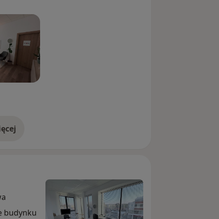
ęcej
doświadczeniu
wa
ze budynku