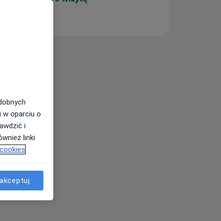
odobnych
i w oparciu o
awdzić i
wnież linki
 cookies
akceptuj