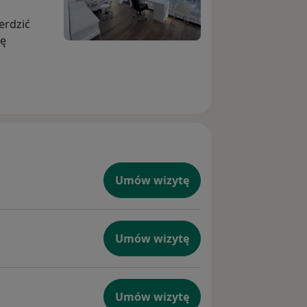
erdzić
ię
Umów wizytę
Umów wizytę
Umów wizytę