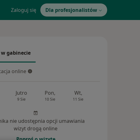
Zaloguj się
Dla profesjonalistów
 w gabinecie
 gabinecie
acja online
cja online
Jutro
Pon,
Wt,
Śr,
Czw
9 Sie
10 Sie
11 Sie
12 Sie
13 Si
inika nie udostępnia opcji umawiania
wizyt drogą online
powiedzi na pytania (2)
Poproś o wizytę