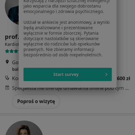
korzystają z narzędzi sztucznej inteligencji
jako wsparcia dla swojego dobrostanu
emocjonalnego i zdrowia psychicznego.
Udział w ankiecie jest anonimowy, a wyniki
będą analizowane i prezentowane
wyłącznie w formie zbiorczej. Pytania
prof. dr hab. n. med. Paweł Balsam
dotyczące nastolatków są skierowane
·
Więcej
wyłącznie do rodziców lub opiekunów
Kardiolog, Internista
prawnych. Nie zbieramy informacji
238 opinii
bezpośrednio od osób niepełnoletnich.
Goleszowska 1, Warszawa
•
Mapa
balsamMEDICA
Start survey
Konsultacja kardiologiczna
600 zł
Specjalista nie oferuje umawiania online pod tym adresem.
Poproś o wizytę