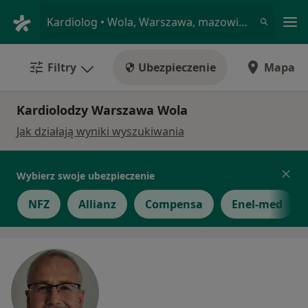
Me
Kardiolog • Wola, Warszawa, mazowieckie
Filtry
Ubezpieczenie
Mapa
Kardiolodzy Warszawa Wola
Jak działają wyniki wyszukiwania
Wybierz swoje ubezpieczenie
NFZ
Allianz
Compensa
Enel-med