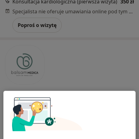
Konsultacja kardiologiczna (pierwsza wizyta)
350 zł
Specjalista nie oferuje umawiania online pod tym adresem.
Poproś o wizytę
balsamMEDICA
·
Więcej
Kardiologia, Endokrynologia, Diabetologia
280 opinii
Goleszowska 1, Warszawa
•
Mapa
Konsultacja kardiologiczna
300 zł