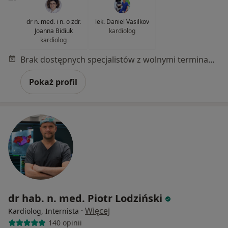
dr n. med. i n. o zdr.
lek. Daniel Vasilkov
Joanna Bidiuk
kardiolog
kardiolog
Brak dostępnych specjalistów z wolnymi terminami w tym centrum medycznym.
Pokaż profil
dr hab. n. med. Piotr Lodziński
·
Więcej
Kardiolog, Internista
140 opinii