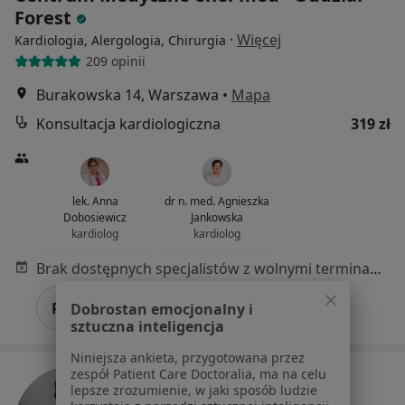
Forest
·
Więcej
Kardiologia, Alergologia, Chirurgia
209 opinii
Burakowska 14, Warszawa
•
Mapa
Konsultacja kardiologiczna
319 zł
lek. Anna
dr n. med. Agnieszka
Dobosiewicz
Jankowska
kardiolog
kardiolog
Brak dostępnych specjalistów z wolnymi terminami w tym centrum medycznym.
Pokaż profil
Dobrostan emocjonalny i
sztuczna inteligencja
Niniejsza ankieta, przygotowana przez
zespół Patient Care Doctoralia, ma na celu
lepsze zrozumienie, w jaki sposób ludzie