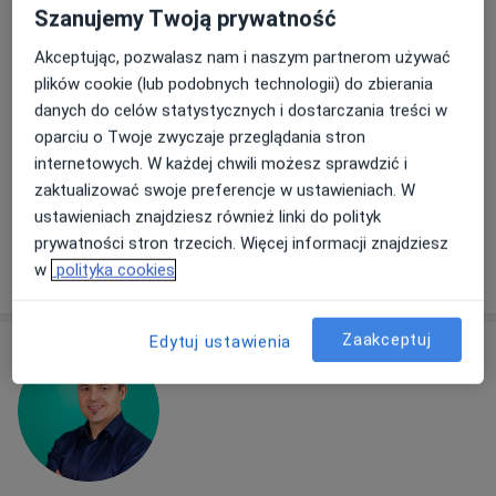
Pokaż więcej usług
Szanujemy Twoją prywatność
Akceptując, pozwalasz nam i naszym partnerom używać
plików cookie (lub podobnych technologii) do zbierania
prof. dr hab. n. med.
dr hab. n. med.
dr hab. n. med. Piotr
danych do celów statystycznych i dostarczania treści w
Paweł Balsam
Michał Marchel
Lodziński
oparciu o Twoje zwyczaje przeglądania stron
kardiolog
kardiolog
kardiolog
internetowych. W każdej chwili możesz sprawdzić i
Zobacz wszystkich 13 specjalistów
zaktualizować swoje preferencje w ustawieniach. W
ustawieniach znajdziesz również linki do polityk
Brak dostępnych specjalistów z wolnymi terminami w tym centrum medycznym.
prywatności stron trzecich. Więcej informacji znajdziesz
Pokaż profil
w
polityka cookies
Zaakceptuj
Edytuj ustawienia