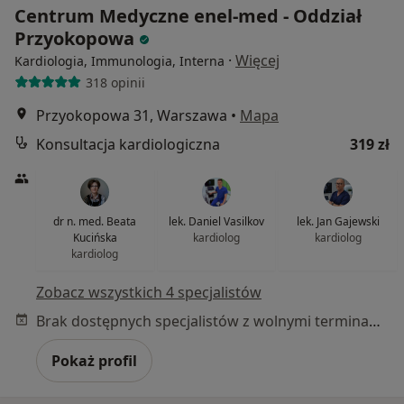
Centrum Medyczne enel-med - Oddział
Przyokopowa
·
Więcej
Kardiologia, Immunologia, Interna
318 opinii
Przyokopowa 31, Warszawa
•
Mapa
Konsultacja kardiologiczna
319 zł
dr n. med. Beata
lek. Daniel Vasilkov
lek. Jan Gajewski
Kucińska
kardiolog
kardiolog
kardiolog
Zobacz wszystkich 4 specjalistów
Brak dostępnych specjalistów z wolnymi terminami w tym centrum medycznym.
Pokaż profil