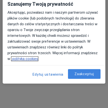
Szanujemy Twoją prywatność
Adres 1
Adres 2
Akceptując, pozwalasz nam i naszym partnerom używać
Puławska 278, Warszawa
•
Mapa
plików cookie (lub podobnych technologii) do zbierania
Centrum Medicover Puławska
danych do celów statystycznych i dostarczania treści w
oparciu o Twoje zwyczaje przeglądania stron
Konsultacja kardiologiczna
od 345 zł
internetowych. W każdej chwili możesz sprawdzić i
Specjalista nie oferuje umawiania online pod tym adresem.
zaktualizować swoje preferencje w ustawieniach. W
ustawieniach znajdziesz również linki do polityk
Poproś o wizytę
prywatności stron trzecich. Więcej informacji znajdziesz
w
polityka cookies
Zaakceptuj
Edytuj ustawienia
dr n. med. i n. o zdr. Joanna Bidiuk