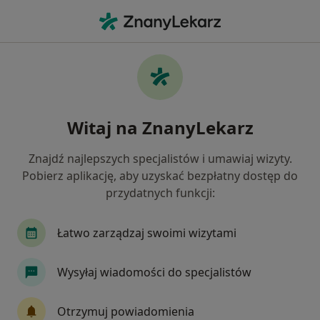
Me
Kardiolog • Ursynów, Warszawa, mazowieckie
Filtry
Ubezpieczenie
Mapa
Kardiolodzy Warszawa Ursynów
Witaj na ZnanyLekarz
Jak działają wyniki wyszukiwania
Znajdź najlepszych specjalistów i umawiaj wizyty.
Pobierz aplikację, aby uzyskać bezpłatny dostęp do
Wybierz swoje ubezpieczenie
przydatnych funkcji:
NFZ
Allianz
Compensa
Enel-med
Łatwo zarządzaj swoimi wizytami
Szukasz bezpłatnej wizyty? Wybierz NFZ
Wysyłaj wiadomości do specjalistów
Otrzymuj powiadomienia