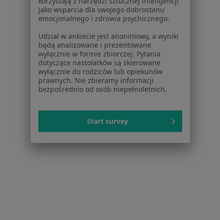
korzystają z narzędzi sztucznej inteligencji
jako wsparcia dla swojego dobrostanu
emocjonalnego i zdrowia psychicznego.
Udział w ankiecie jest anonimowy, a wyniki
będą analizowane i prezentowane
wyłącznie w formie zbiorczej. Pytania
dotyczące nastolatków są skierowane
wyłącznie do rodziców lub opiekunów
Szpital Medicover - oddział Wellness
prawnych. Nie zbieramy informacji
·
Więcej
Kardiologia, Bariatria, Urologia
bezpośrednio od osób niepełnoletnich.
2 opinie
Aleja Rzeczypospolitej 5, Warszawa
•
Mapa
Start survey
Konsultacja kardiologiczna (pierwsza wizyta)
420 zł
dr n. med. Anna
dr hab. n. med.
Ścibisz
Joanna Petryka-
kardiolog
Mazurkiewicz
kardiolog
Brak dostępnych specjalistów z wolnymi terminami w tym centrum medycznym.