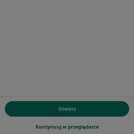
lek. Grzegorz
Karczmarewicz
kardiolog
Brak dostępnych specjalistów z wolnymi terminami w tym centrum medycznym.
Pokaż profil
lek. Jarosław Kusz
Otwórz
·
Więcej
Kardiolog, Seksuolog
19 opinii
Kontynuuj w przeglądarce