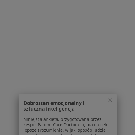
lek. Renata Mazur
Kardiolog
Wałbrzyska 46, Warszawa
•
Mapa
Centrum Medyczne Damiana Wałbrzyska 46
Konsultacja kardiologiczna
od 340 zł
Specjalista nie oferuje umawiania online pod tym adresem.
Dobrostan emocjonalny i
sztuczna inteligencja
Poproś o wizytę
Niniejsza ankieta, przygotowana przez
zespół Patient Care Doctoralia, ma na celu
lepsze zrozumienie, w jaki sposób ludzie