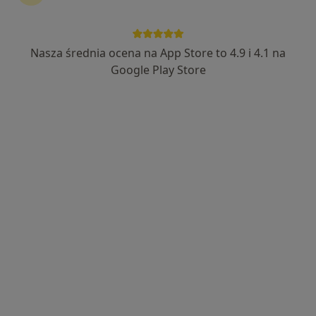
Nasza średnia ocena na App Store to 4.9 i 4.1 na
Google Play Store
Bezpieczne płatności
dr n. med. Łukasz Hawryluk
·
Więcej
Kardiolog
102 opinie
Adres
Online
Wawrzyńca Surowieckiego 12, Warszawa
•
Mapa
Hawryluk Clinic
Konsultacja kardiologiczna
350 zł
Specjalista nie oferuje umawiania online pod tym adresem.
Poproś o wizytę