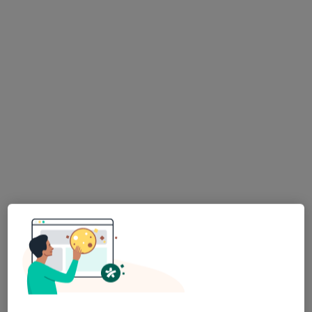
kardiolog
Łukasz Kołtowski
kardiolog
kardiolog
Zobacz wszystkich 4 specjalistów
Brak dostępnych specjalistów z wolnymi terminami w tym centrum medycznym.
Pokaż profil
lek. Grzegorz Karczmarewicz
·
Więcej
Kardiolog
26 opinii