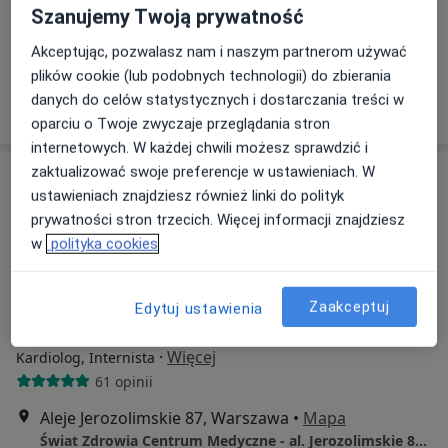
Szanujemy Twoją prywatność
Konsultacja kardiologiczna (pierwsza wizyta)
350 zł
Akceptując, pozwalasz nam i naszym partnerom używać
Specjalista nie oferuje umawiania online pod tym adresem.
plików cookie (lub podobnych technologii) do zbierania
danych do celów statystycznych i dostarczania treści w
Poproś o wizytę
oparciu o Twoje zwyczaje przeglądania stron
internetowych. W każdej chwili możesz sprawdzić i
zaktualizować swoje preferencje w ustawieniach. W
ustawieniach znajdziesz również linki do polityk
prywatności stron trzecich. Więcej informacji znajdziesz
w
polityka cookies
Zaakceptuj
Edytuj ustawienia
lek. Joanna Biegajło
·
Więcej
Kardiolog, Internista
61 opinii
Aleje Jerozolimskie 87, Warszawa
•
Mapa
Świat Zdrowia Centrum Medyczne - al. Jerozolimskie 87, Warszawa