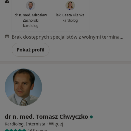
dr n. med. Mirosław
lek. Beata Kijanka
Zachorski
kardiolog
kardiolog
Brak dostępnych specjalistów z wolnymi terminami w tym centrum medycznym.
Pokaż profil
dr n. med. Tomasz Chwyczko
·
Więcej
Kardiolog, Internista
168 opinii