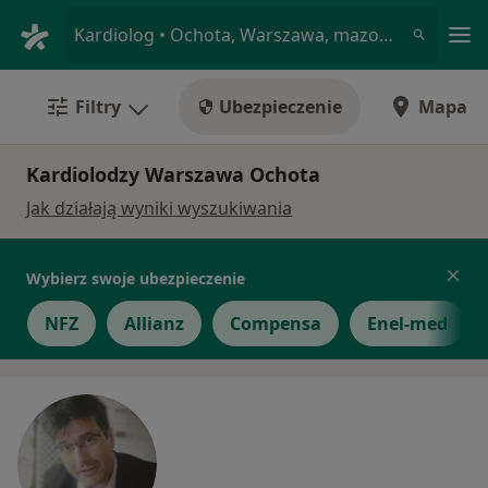
Me
Kardiolog • Ochota, Warszawa, mazowieckie
Filtry
Ubezpieczenie
Mapa
Kardiolodzy Warszawa Ochota
Jak działają wyniki wyszukiwania
Wybierz swoje ubezpieczenie
NFZ
Allianz
Compensa
Enel-med