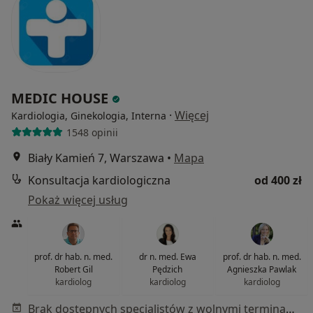
MEDIC HOUSE
·
Więcej
Kardiologia, Ginekologia, Interna
1548 opinii
Biały Kamień 7, Warszawa
•
Mapa
Konsultacja kardiologiczna
od 400 zł
Pokaż więcej usług
prof. dr hab. n. med.
dr n. med. Ewa
prof. dr hab. n. med.
Robert Gil
Pędzich
Agnieszka Pawlak
kardiolog
kardiolog
kardiolog
Brak dostępnych specjalistów z wolnymi terminami w tym centrum medycznym.