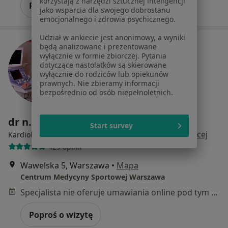
korzystają z narzędzi sztucznej inteligencji
Pokaż profil
jako wsparcia dla swojego dobrostanu
emocjonalnego i zdrowia psychicznego.
Udział w ankiecie jest anonimowy, a wyniki
będą analizowane i prezentowane
wyłącznie w formie zbiorczej. Pytania
dotyczące nastolatków są skierowane
wyłącznie do rodziców lub opiekunów
prawnych. Nie zbieramy informacji
bezpośrednio od osób niepełnoletnich.
dr n. med. Robert Pietruszyński
Start survey
·
Więcej
Kardiolog, Lekarz medycyny sportowej, Internista
429 opinii
Wawelska 5, Warszawa
•
Mapa
Centrum Medycyny Sportowej Warszawa
Specjalista nie oferuje umawiania online pod tym adresem.
Poproś o wizytę