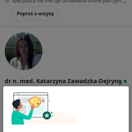
Specjalista nie oferuje umawiania online pod tym adresem.
Poproś o wizytę
dr n. med. Katarzyna Zawadzka-Dejryng
·
Więcej
Kardiolog
28 opinii
Adres 1
Adres 2
Kolejowa 45A/u25, Warszawa
•
Mapa
Specjalistyczny Gabinet Kardiologiczny