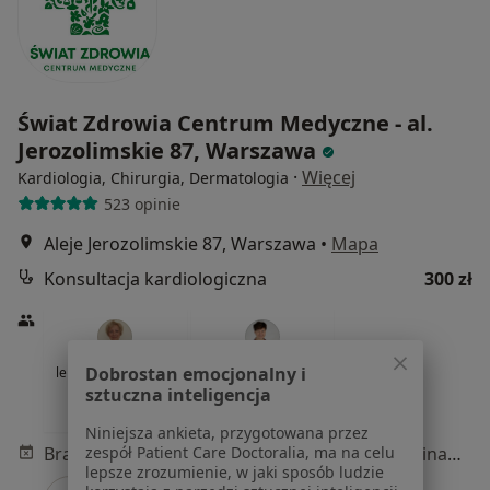
Świat Zdrowia Centrum Medyczne - al.
Jerozolimskie 87, Warszawa
·
Więcej
Kardiologia, Chirurgia, Dermatologia
523 opinie
Aleje Jerozolimskie 87, Warszawa
•
Mapa
Konsultacja kardiologiczna
300 zł
Dobrostan emocjonalny i
lek. Joanna Biegajło
lek. Irmina Pniewska-
sztuczna inteligencja
kardiolog
Laskowska
kardiolog
Niniejsza ankieta, przygotowana przez
zespół Patient Care Doctoralia, ma na celu
Brak dostępnych specjalistów z wolnymi terminami w tym centrum medycznym.
lepsze zrozumienie, w jaki sposób ludzie