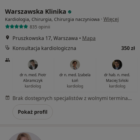
Warszawska Klinika
·
Więcej
Kardiologia, Chirurgia, Chirurgia naczyniowa
835 opinii
Pruszkowska 17, Warszawa
•
Mapa
Konsultacja kardiologiczna
350 zł
dr n. med. Piotr
dr n. med. Izabela
dr hab. n. med.
Abramczyk
Łoń
Maciej Siński
kardiolog
kardiolog
kardiolog
Brak dostępnych specjalistów z wolnymi terminami w tym centrum medycznym.
Pokaż profil