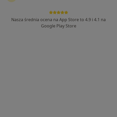
Nasza średnia ocena na App Store to 4.9 i 4.1 na
lek. Klaudia Buczek
Google Play Store
·
Więcej
Kardiolog
7 opinii
Ignacego Paderewskiego 130, Warszawa
•
Mapa
Centrum Multi-Medica Rembertów
Konsultacja kardiologiczna
od 250 zł
Specjalista nie oferuje umawiania online pod tym adresem.
Poproś o wizytę