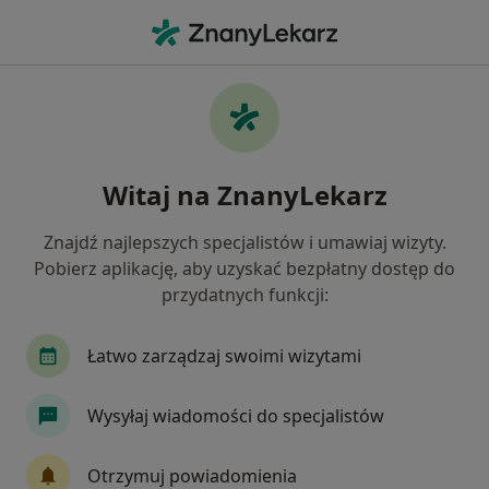
Me
Kardiolog • Rembertów, Warszawa, mazowieckie
Filtry
Ubezpieczenie
Mapa
Kardiolodzy Warszawa Rembertów
Witaj na ZnanyLekarz
Jak działają wyniki wyszukiwania
Znajdź najlepszych specjalistów i umawiaj wizyty.
Pobierz aplikację, aby uzyskać bezpłatny dostęp do
Wybierz swoje ubezpieczenie
przydatnych funkcji:
NFZ
Allianz
Compensa
GENERALI
Łatwo zarządzaj swoimi wizytami
Wysyłaj wiadomości do specjalistów
Otrzymuj powiadomienia