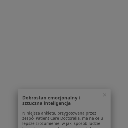
Obecnie nie ma wolnych miejsc. Sprawdź później
nowe oferty.
EVABESTMED Centrum Medyczne
·
Więcej
Kardiologia, Chirurgia, Dermatologia
282 opinie
Aleja gen. Antoniego Chruściela „Montera” 40, Warszawa
•
Mapa
Dobrostan emocjonalny i
sztuczna inteligencja
Konsultacja kardiologiczna (pierwsza wizyta)
330 zł
Niniejsza ankieta, przygotowana przez
Brak dostępnych specjalistów z wolnymi terminami w tym centrum medycznym.
zespół Patient Care Doctoralia, ma na celu
lepsze zrozumienie, w jaki sposób ludzie
Pokaż profil