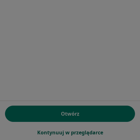
Centrum Medyczne CMP Ząbki
·
Więcej
Kardiologia, Diagnostyka, Dietetyk
3 opinie
Ignacego Krasickiego 14, Ząbki
•
Mapa
Brak dostępnych specjalistów z wolnymi terminami w tym centrum medycznym.
Pokaż profil
Otwórz
Kontynuuj w przeglądarce
dr n. med. Bożena Norwa-Otto