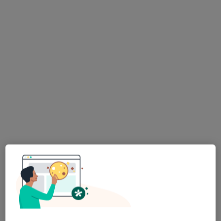
Specjaliści znajdują się poza Rembertów, Warszawa,
mazowieckie, w obszarach bliskich Twojemu
wyszukiwaniu.
Bezpieczne płatności
dr n. med. Łukasz Hawryluk
·
Więcej
Kardiolog
102 opinie
Adres
Online