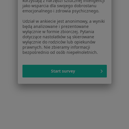
korzystają z narzędzi sztucznej inteligencji
jako wsparcia dla swojego dobrostanu
emocjonalnego i zdrowia psychicznego.
Udział w ankiecie jest anonimowy, a wyniki
będą analizowane i prezentowane
wyłącznie w formie zbiorczej. Pytania
dotyczące nastolatków są skierowane
wyłącznie do rodziców lub opiekunów
prawnych. Nie zbieramy informacji
bezpośrednio od osób niepełnoletnich.
Szpital Jednodniowy Ibis / Sensor Cliniq
Start survey
·
Więcej
Kardiologia, Okulistyka, Onkologia
138 opinii
Grochowska 80/82, Warszawa
•
Mapa
Brak dostępnych specjalistów z wolnymi terminami w tym centrum medycznym.
Pokaż profil