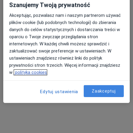
Wawrzyńca Surowieckiego 12, Warszawa
•
Mapa
Szanujemy Twoją prywatność
Hawryluk Clinic
Akceptując, pozwalasz nam i naszym partnerom używać
Konsultacja kardiologiczna
350 zł
plików cookie (lub podobnych technologii) do zbierania
Specjalista nie oferuje umawiania online pod tym adresem.
danych do celów statystycznych i dostarczania treści w
oparciu o Twoje zwyczaje przeglądania stron
Poproś o wizytę
internetowych. W każdej chwili możesz sprawdzić i
zaktualizować swoje preferencje w ustawieniach. W
ustawieniach znajdziesz również linki do polityk
prywatności stron trzecich. Więcej informacji znajdziesz
w
polityka cookies
Zaakceptuj
Edytuj ustawienia
Bezpieczne płatności
lek. Julita Zalewska
·
Więcej
Kardiolog
194 opinie