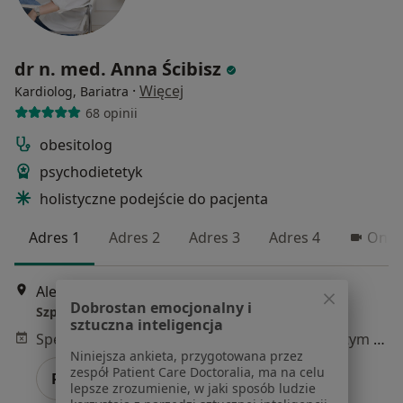
dr n. med. Anna Ścibisz
·
Więcej
Kardiolog, Bariatra
68 opinii
obesitolog
psychodietetyk
holistyczne podejście do pacjenta
Adres 1
Adres 2
Adres 3
Adres 4
Onli
Aleja Rzeczypospolitej 5, Warszawa
•
Mapa
Dobrostan emocjonalny i
Szpital Medicover - oddział Wellness
sztuczna inteligencja
Specjalista nie oferuje umawiania online pod tym adresem.
Niniejsza ankieta, przygotowana przez
zespół Patient Care Doctoralia, ma na celu
Poproś o wizytę
lepsze zrozumienie, w jaki sposób ludzie