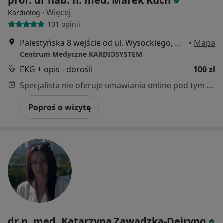
prof. dr hab. n. med. Marek Kuch
·
Więcej
Kardiolog
101 opinii
Palestyńska 8 wejście od ul. Wysockiego, Warszawa
•
Mapa
Centrum Medyczne KARDIOSYSTEM
EKG + opis - dorośli
100 zł
Specjalista nie oferuje umawiania online pod tym adresem.
Poproś o wizytę
dr n. med. Katarzyna Zawadzka-Dejryng