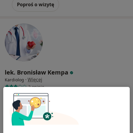
Poproś o wizytę
lek. Bronisław Kempa
·
Więcej
Kardiolog
2 opinie
Adres 1
Adres 2
Wrocławska 21 A, Warszawa
•
Mapa
Centrum Medyczne Bemowo
Konsultacja kardiologiczna
300 zł