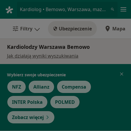
Me
Kardiolog • Bemowo, Warszawa, mazowieckie
Filtry
Ubezpieczenie
Mapa
Kardiolodzy Warszawa Bemowo
Jak działają wyniki wyszukiwania
Wybierz swoje ubezpieczenie
NFZ
Allianz
Compensa
INTER Polska
POLMED
Zobacz więcej