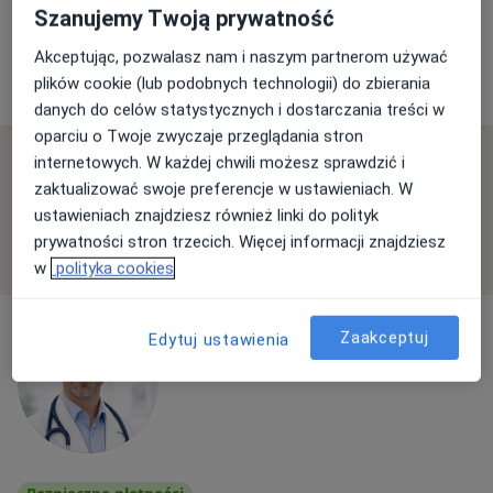
Szanujemy Twoją prywatność
Specjalista nie oferuje umawiania online pod tym adresem.
Akceptując, pozwalasz nam i naszym partnerom używać
Poproś o wizytę
plików cookie (lub podobnych technologii) do zbierania
danych do celów statystycznych i dostarczania treści w
oparciu o Twoje zwyczaje przeglądania stron
internetowych. W każdej chwili możesz sprawdzić i
Dostępni specjaliści
zaktualizować swoje preferencje w ustawieniach. W
Specjaliści znajdują się poza Bemowo, Warszawa,
ustawieniach znajdziesz również linki do polityk
mazowieckie, w obszarach bliskich Twojemu
prywatności stron trzecich. Więcej informacji znajdziesz
wyszukiwaniu.
w
polityka cookies
Zaakceptuj
Edytuj ustawienia