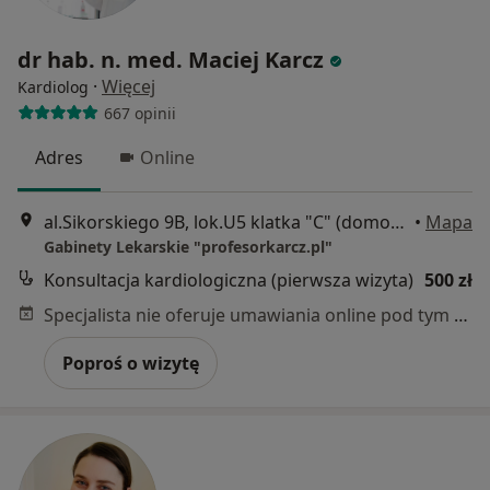
dr hab. n. med. Maciej Karcz
·
Więcej
Kardiolog
667 opinii
Adres
Online
al.Sikorskiego 9B, lok.U5 klatka "C" (domofon 9305 i klawisz dzwonka), Warszawa
•
Mapa
Gabinety Lekarskie "profesorkarcz.pl"
Konsultacja kardiologiczna (pierwsza wizyta)
500 zł
Specjalista nie oferuje umawiania online pod tym adresem.
Poproś o wizytę