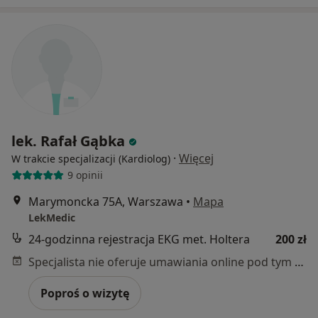
lek. Rafał Gąbka
·
Więcej
W trakcie specjalizacji (Kardiolog)
9 opinii
Marymoncka 75A, Warszawa
•
Mapa
LekMedic
24-godzinna rejestracja EKG met. Holtera
200 zł
Specjalista nie oferuje umawiania online pod tym adresem.
Poproś o wizytę