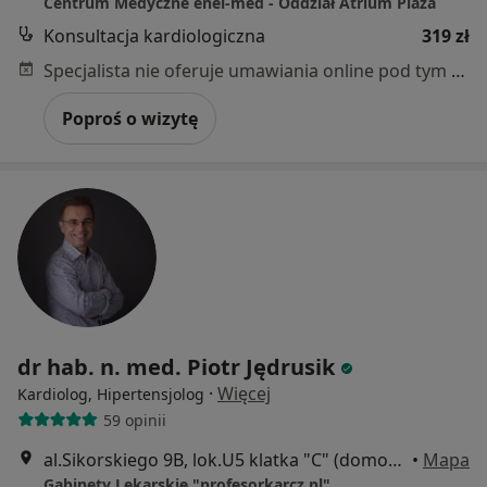
Centrum Medyczne enel-med - Oddział Atrium Plaza
Konsultacja kardiologiczna
319 zł
Specjalista nie oferuje umawiania online pod tym adresem.
Poproś o wizytę
dr hab. n. med. Piotr Jędrusik
·
Więcej
Kardiolog, Hipertensjolog
59 opinii
al.Sikorskiego 9B, lok.U5 klatka "C" (domofon 9305 i klawisz dzwonka), Warszawa
•
Mapa
Gabinety Lekarskie "profesorkarcz.pl"