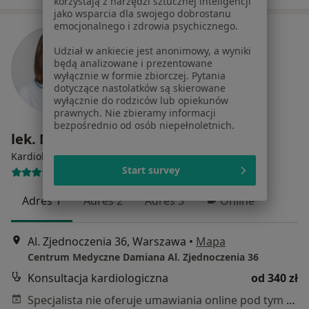
korzystają z narzędzi sztucznej inteligencji
jako wsparcia dla swojego dobrostanu
emocjonalnego i zdrowia psychicznego.
Udział w ankiecie jest anonimowy, a wyniki
będą analizowane i prezentowane
wyłącznie w formie zbiorczej. Pytania
dotyczące nastolatków są skierowane
wyłącznie do rodziców lub opiekunów
prawnych. Nie zbieramy informacji
bezpośrednio od osób niepełnoletnich.
lek. Marta Liwińska-Burska
·
Więcej
Kardiolog
Start survey
17 opinii
Adres 1
Adres 2
Adres 3
Online
Al. Zjednoczenia 36, Warszawa
•
Mapa
Centrum Medyczne Damiana Al. Zjednoczenia 36
Konsultacja kardiologiczna
od 340 zł
Specjalista nie oferuje umawiania online pod tym adresem.