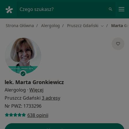
Me
Czego szukasz?
Strona Główna
Alergolog
Pruszcz Gdański
Marta Gr
Zmień miasto
lek.
Marta Gronkiewicz
O specjalizacjach
Alergolog
·
Więcej
Pruszcz Gdański
3 adresy
Nr PWZ: 1733296
638 opinii