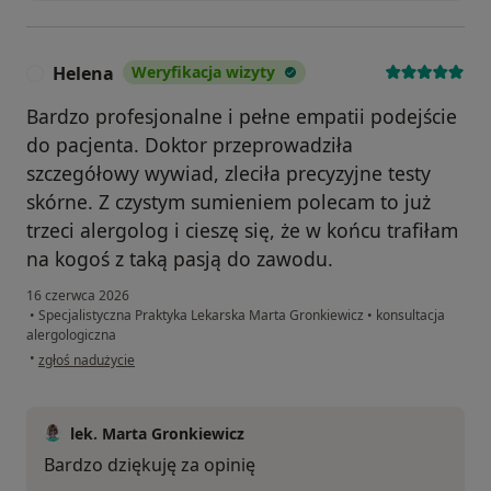
Helena
Weryfikacja wizyty
H
Bardzo profesjonalne i pełne empatii podejście
do pacjenta. Doktor przeprowadziła
szczegółowy wywiad, zleciła precyzyjne testy
skórne. Z czystym sumieniem polecam to już
trzeci alergolog i cieszę się, że w końcu trafiłam
na kogoś z taką pasją do zawodu.
16 czerwca 2026
•
Specjalistyczna Praktyka Lekarska Marta Gronkiewicz
•
konsultacja
alergologiczna
w opinii użytkownika Helena
•
zgłoś nadużycie
lek. Marta Gronkiewicz
Bardzo dziękuję za opinię