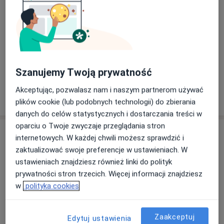
Zobacz galerię (1)
Szanujemy Twoją prywatność
Akceptując, pozwalasz nam i naszym partnerom używać
Pokaż więcej
o doświadczeniu
plików cookie (lub podobnych technologii) do zbierania
danych do celów statystycznych i dostarczania treści w
oparciu o Twoje zwyczaje przeglądania stron
Aktualności
internetowych. W każdej chwili możesz sprawdzić i
lek. Marta Gronkiewicz
zaktualizować swoje preferencje w ustawieniach. W
Cyprysowa 2/2, wejście od strony ul.Cichej, szyld
ustawieniach znajdziesz również linki do polityk
NZOZ Zdrowie, 83-000 Pruszcz Gdański
prywatności stron trzecich. Więcej informacji znajdziesz
w
polityka cookies
Wejście od strony ul. Cichej , budynek równoległy
, nieco odsunięty od ulicy , wejście mieści się
pomiędzy budynkami Cicha nr 9 i nr 13. Nad
Zaakceptuj
Edytuj ustawienia