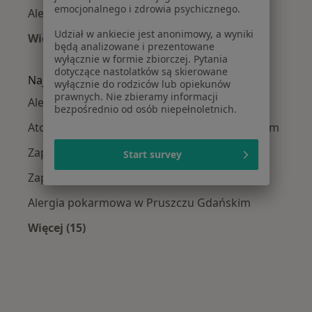
emocjonalnego i zdrowia psychicznego.
Alergolodzy w Rumi
Udział w ankiecie jest anonimowy, a wyniki
Więcej (8)
będą analizowane i prezentowane
Więcej w kategorii: W pobliżu Pruszcza Gdańs
wyłącznie w formie zbiorczej. Pytania
dotyczące nastolatków są skierowane
Najczęście leczone choroby
wyłącznie do rodziców lub opiekunów
prawnych. Nie zbieramy informacji
Alergie skórne w Pruszczu Gdańskim
bezpośrednio od osób niepełnoletnich.
Atopowe zapalenie skóry w Pruszczu Gdańskim
Zapalenie oskrzeli w Pruszczu Gdańskim
Start survey
Zapalenie płuc w Pruszczu Gdańskim
Alergia pokarmowa w Pruszczu Gdańskim
Więcej (15)
Więcej w kategorii: Najczęście leczone chorob