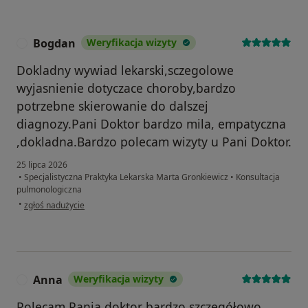
Bogdan
Weryfikacja wizyty
B
Dokladny wywiad lekarski,sczegolowe
wyjasnienie dotyczace choroby,bardzo
potrzebne skierowanie do dalszej
diagnozy.Pani Doktor bardzo mila, empatyczna
,dokladna.Bardzo polecam wizyty u Pani Doktor.
25 lipca 2026
•
Specjalistyczna Praktyka Lekarska Marta Gronkiewicz
•
Konsultacja
pulmonologiczna
w opinii użytkownika Bogdan
•
zgłoś nadużycie
Anna
Weryfikacja wizyty
A
Polecam Panią doktor bardzo szczegółowo