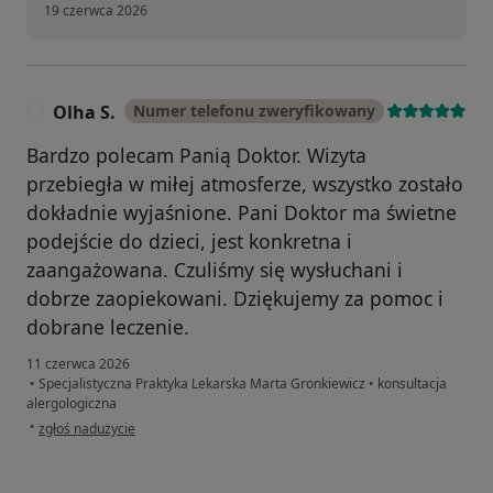
19 czerwca 2026
Olha S.
Numer telefonu zweryfikowany
O
Bardzo polecam Panią Doktor. Wizyta
przebiegła w miłej atmosferze, wszystko zostało
dokładnie wyjaśnione. Pani Doktor ma świetne
podejście do dzieci, jest konkretna i
zaangażowana. Czuliśmy się wysłuchani i
dobrze zaopiekowani. Dziękujemy za pomoc i
dobrane leczenie.
11 czerwca 2026
•
Specjalistyczna Praktyka Lekarska Marta Gronkiewicz
•
konsultacja
alergologiczna
w opinii użytkownika Olha S.
•
zgłoś nadużycie