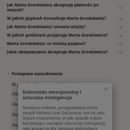
Jak Marta Gronkiewicz akceptuje płatności po
wizycie?
W jakich językach konsultuje Marta Gronkiewicz?
Jak Marta Gronkiewicz umawia wizyty?
W jakich godzinach przyjmuje Marta Gronkiewicz?
Marta Gronkiewicz: co mówią pacjenci?
Jakie ubezpieczenia akceptuje Marta Gronkiewicz?
Powiązane wyszukiwania
W pobliżu Pruszcza Gdańskiego
Dobrostan emocjonalny i
Alergolodzy w Gdańsku
sztuczna inteligencja
Alergolodzy w Gdyni
Niniejsza ankieta, przygotowana przez
zespół Patient Care Doctoralia, ma na celu
Alergolodzy w Sopocie
lepsze zrozumienie, w jaki sposób ludzie
korzystają z narzędzi sztucznej inteligencji
Alergolodzy w Wejherowie
jako wsparcia dla swojego dobrostanu