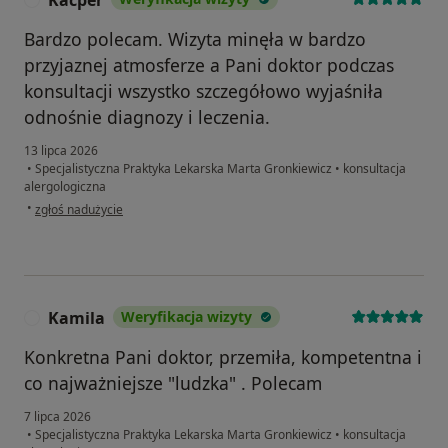
Bardzo polecam. Wizyta minęła w bardzo
przyjaznej atmosferze a Pani doktor podczas
konsultacji wszystko szczegółowo wyjaśniła
odnośnie diagnozy i leczenia.
13 lipca 2026
•
Specjalistyczna Praktyka Lekarska Marta Gronkiewicz
•
konsultacja
alergologiczna
w opinii użytkownika Kacper
•
zgłoś nadużycie
Kamila
Weryfikacja wizyty
K
Konkretna Pani doktor, przemiła, kompetentna i
co najważniejsze "ludzka" . Polecam
7 lipca 2026
•
Specjalistyczna Praktyka Lekarska Marta Gronkiewicz
•
konsultacja