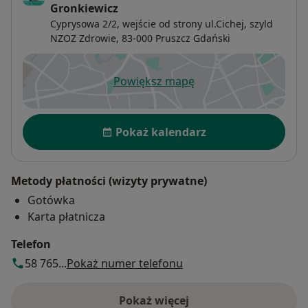
Gronkiewicz
Cyprysowa 2/2,
wejście od strony ul.Cichej, szyld
NZOZ Zdrowie, 83-000
Pruszcz Gdański
Powiększ mapę
otwiera się w nowej karcie
Dostępność
Pokaż kalendarz
Metody płatności (wizyty prywatne)
Gotówka
Karta płatnicza
Telefon
58 765...
Pokaż numer telefonu
Pokaż więcej
o adresie