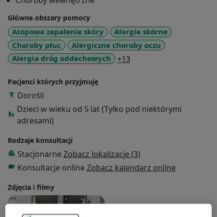
Choroby wewnętrzne
Główne obszary pomocy
Atopowe zapalenie skóry
Alergie skórne
Choroby płuc
Alergiczne choroby oczu
a11y_sr_more_diseases
Alergia dróg oddechowych
+13
Pacjenci których przyjmuję
Dorośli
Dzieci w wieku od 5 lat (Tylko pod niektórymi
adresami)
Rodzaje konsultacji
Stacjonarne
Zobacz lokalizacje (3)
Konsultacje online
Zobacz kalendarz online
Zdjęcia i filmy