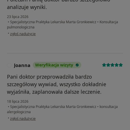
analizuje wyniki.
23 lipca 2026
•
Specjalistyczna Praktyka Lekarska Marta Gronkiewicz
•
Konsultacja
pulmonologiczna
w opinii użytkownika Anna
•
zgłoś nadużycie
Joanna
Weryfikacja wizyty
J
Pani doktor przeprowadziła bardzo
szczegółowy wywiad, wszystko dokładnie
wyjaśniła, zaplanowała dalsze leczenie.
18 lipca 2026
•
Specjalistyczna Praktyka Lekarska Marta Gronkiewicz
•
konsultacja
alergologiczna
w opinii użytkownika Joanna
•
zgłoś nadużycie