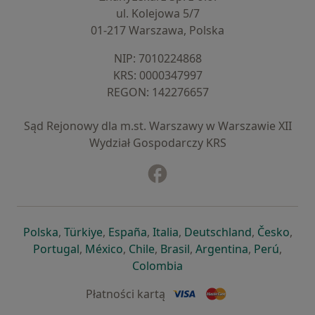
ul. Kolejowa 5/7
01-217 Warszawa, Polska
NIP: ⁠7010224868
KRS: ⁠0000347997
REGON: ⁠142276657
Sąd Rejonowy dla m.st. Warszawy w Warszawie XII
Wydział Gospodarczy KRS
Facebook
otwiera się w nowej karcie
otwiera się w nowej karcie
otwiera się w nowej karcie
otwiera się w nowej karcie
otwiera się w nowej karci
otwiera się
otwi
Polska
,
Türkiye
,
España
,
Italia
,
Deutschland
,
Česko
,
otwiera się w nowej karcie
otwiera się w nowej karcie
otwiera się w nowej karcie
otwiera się w nowej kar
otwiera się 
otwier
Portugal
,
México
,
Chile
,
Brasil
,
Argentina
,
Perú
,
otwiera się w nowej karc
Colombia
Płatności kartą