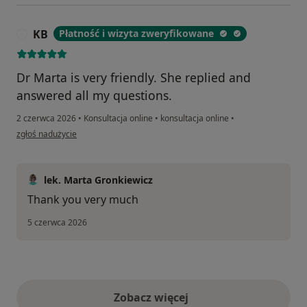
KB
Płatność i wizyta zweryfikowane
K
Dr Marta is very friendly. She replied and
answered all my questions.
2 czerwca 2026
•
Konsultacja online
•
konsultacja online
•
w opinii użytkownika KB
zgłoś nadużycie
lek. Marta Gronkiewicz
Thank you very much
5 czerwca 2026
Zobacz więcej
opinie powyżej