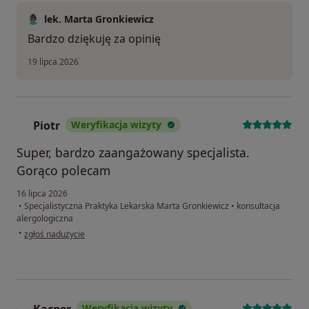
lek. Marta Gronkiewicz
Bardzo dziękuję za opinię
19 lipca 2026
Piotr
Weryfikacja wizyty
P
Super, bardzo zaangażowany specjalista.
Gorąco polecam
16 lipca 2026
•
Specjalistyczna Praktyka Lekarska Marta Gronkiewicz
•
konsultacja
alergologiczna
w opinii użytkownika Piotr
•
zgłoś nadużycie
Kacper
Weryfikacja wizyty
K