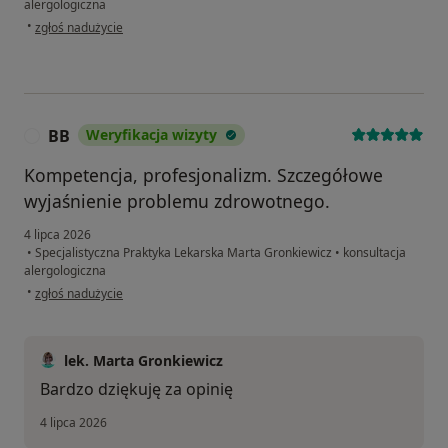
alergologiczna
w opinii użytkownika Kamila
•
zgłoś nadużycie
BB
Weryfikacja wizyty
B
Kompetencja, profesjonalizm. Szczegółowe
wyjaśnienie problemu zdrowotnego.
4 lipca 2026
•
Specjalistyczna Praktyka Lekarska Marta Gronkiewicz
•
konsultacja
alergologiczna
w opinii użytkownika BB
•
zgłoś nadużycie
lek. Marta Gronkiewicz
Bardzo dziękuję za opinię
4 lipca 2026