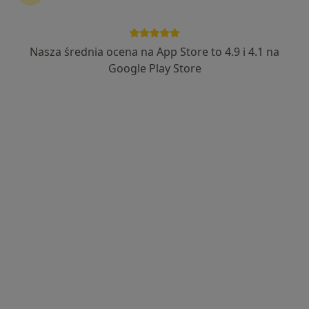
lek. Marta Gronkiewicz
·
Więcej
Nasza średnia ocena na App Store to 4.9 i 4.1 na
Pulmonolog, Alergolog, Internista
638 opinii
Google Play Store
Adres 1
Adres 2
Online
Cyprysowa 2/2, Pruszcz Gdański
•
Mapa
Specjalistyczna Praktyka Lekarska Marta Gronkiewicz
Konsultacja pulmonologiczna
210 zł
Specjalista nie oferuje umawiania online pod tym adresem.
Poproś o wizytę