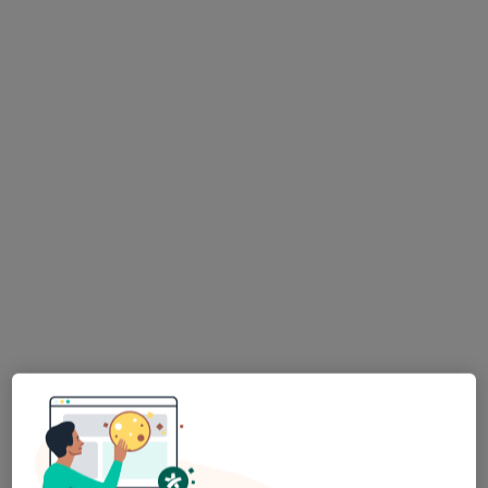
lek. Karolina Adamczyk-Bąk
·
Więcej
Pulmonolog, Internista
40 opinii
Adres 1
Adres 2
Chopina 19, Pruszcz Gdański
•
Mapa
MEDIVEC Przychodnia Specjalistyczna
Konsultacja pulmonologiczna
220 zł
Specjalista nie oferuje umawiania online pod tym adresem.
Poproś o wizytę