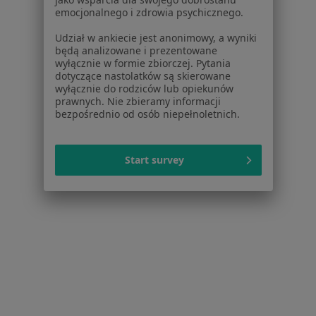
emocjonalnego i zdrowia psychicznego.
Zapalenie płuc Pruszcz Gdański
Udział w ankiecie jest anonimowy, a wyniki
Alergia pokarmowa Pruszcz Gdański
będą analizowane i prezentowane
wyłącznie w formie zbiorczej. Pytania
Alergie skórne Pruszcz Gdański
dotyczące nastolatków są skierowane
wyłącznie do rodziców lub opiekunów
Atopowe zapalenie skóry Pruszcz Gdański
prawnych. Nie zbieramy informacji
bezpośrednio od osób niepełnoletnich.
Więcej (15)
Więcej w kategorii: Najczęstsze schorzenia
Start survey
Strona Główna
Pulmonolog
Pruszcz Gdański
Zmień miasto
Serwis