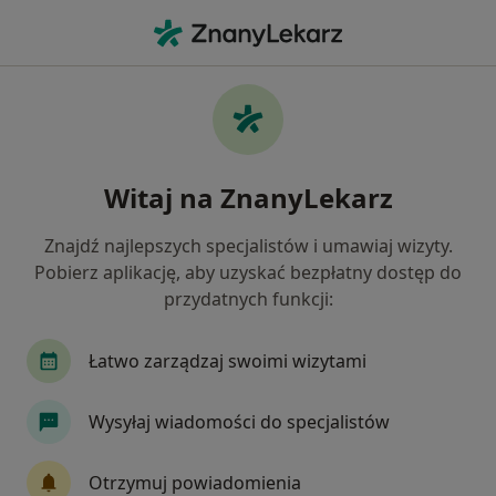
Me
Pulmonolog • Pruszcz Gdański, pomorskie
Filtry
Ubezpieczenie
Mapa
Polecani pulmonolodzy w Pruszczu
Witaj na ZnanyLekarz
Gdańskim
Jak działają wyniki wyszukiwania
Znajdź najlepszych specjalistów i umawiaj wizyty.
Pobierz aplikację, aby uzyskać bezpłatny dostęp do
przydatnych funkcji:
Wybierz swoje ubezpieczenie
Łatwo zarządzaj swoimi wizytami
Wysyłaj wiadomości do specjalistów
Otrzymuj powiadomienia