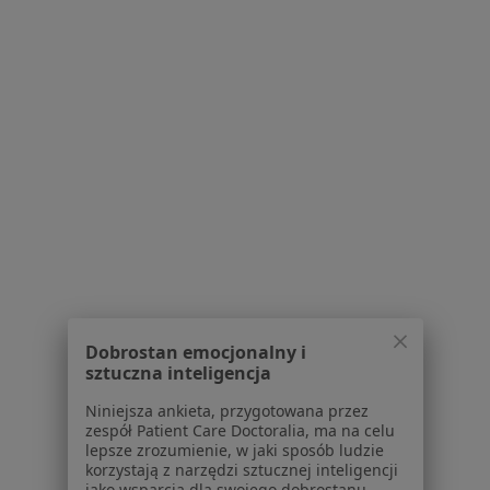
Pokaż profil
Powiązane wyszukiwania
|
Oferty pracy - Pulmonolog
W pobliżu Pruszcza Gdańskiego
Pulmonolodzy w Gdańsku
Pulmonolodzy w Gdyni
Pulmonolodzy w Sopocie
Pulmonolodzy w Starogardzie Gdańskim
Pulmonolodzy w Tczewie
Dobrostan emocjonalny i
sztuczna inteligencja
Więcej (13)
Więcej w kategorii: W pobliżu Pruszcza Gdańs
Niniejsza ankieta, przygotowana przez
zespół Patient Care Doctoralia, ma na celu
lepsze zrozumienie, w jaki sposób ludzie
Najczęstsze schorzenia
korzystają z narzędzi sztucznej inteligencji
Zapalenie oskrzeli Pruszcz Gdański
jako wsparcia dla swojego dobrostanu