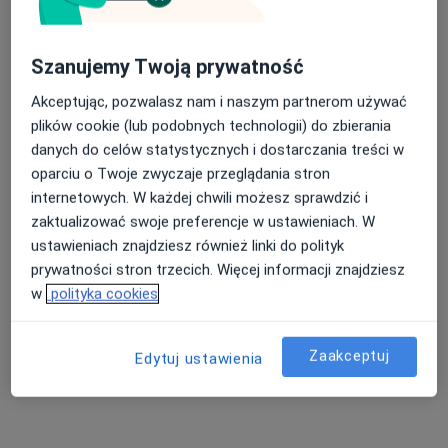
Szanujemy Twoją prywatność
Akceptując, pozwalasz nam i naszym partnerom używać
plików cookie (lub podobnych technologii) do zbierania
danych do celów statystycznych i dostarczania treści w
MEDIVEC Przychodnia Specjalistyczna
oparciu o Twoje zwyczaje przeglądania stron
·
Więcej
Pulmonologia, Pediatria, Ortopedia
internetowych. W każdej chwili możesz sprawdzić i
203 opinie
zaktualizować swoje preferencje w ustawieniach. W
Chopina 19, Pruszcz Gdański
•
Mapa
ustawieniach znajdziesz również linki do polityk
prywatności stron trzecich. Więcej informacji znajdziesz
Konsultacja pulmonologiczna
220 zł
w
polityka cookies
Zaakceptuj
Edytuj ustawienia
lek. Karolina
Adamczyk-Bąk
internista
Brak dostępnych specjalistów z wolnymi terminami w tym centrum medycznym.