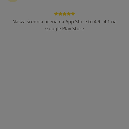
238 opinii
I Brygady Pancernej Wojska Polskiego 10, Wejherowo
•
Mapa
Alerga, Maria Barzowska Bielska i Elżbieta Skóra s.c.
Nasza średnia ocena na App Store to 4.9 i 4.1 na
Konsultacja alergologiczna
250 zł
Google Play Store
Specjalista nie oferuje umawiania online pod tym adresem.
Poproś o wizytę
Alerga, Maria Barzowska Bielska i
Elżbieta Skóra s.c.
·
Więcej
Alergologia, Pediatria, Dermatologia