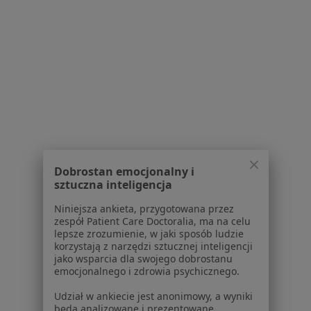
Alergolodzy w Pruszczu Gdańskim
Alergolodzy w Lęborku
Więcej (6)
Więcej w kategorii: W pobliżu Wejherowa
Najczęstsze schorzenia
Alergia dróg oddechowych Wejherowo
Alergia pokarmowa Wejherowo
Dobrostan emocjonalny i
sztuczna inteligencja
Astma oskrzelowa Wejherowo
Niniejsza ankieta, przygotowana przez
Choroby płuc Wejherowo
zespół Patient Care Doctoralia, ma na celu
lepsze zrozumienie, w jaki sposób ludzie
Alergia Wejherowo
korzystają z narzędzi sztucznej inteligencji
jako wsparcia dla swojego dobrostanu
Więcej (15)
emocjonalnego i zdrowia psychicznego.
Więcej w kategorii: Najczęstsze schorzenia
Udział w ankiecie jest anonimowy, a wyniki
będą analizowane i prezentowane