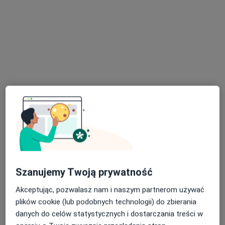
Bezpieczne płatności
lek. Piotr Zdralewicz
·
Więcej
Alergolog
98 opinii
Adres 1
Adres 2
Szanujemy Twoją prywatność
10 lutego 11, Gdynia
•
Mapa
Centrum Medyczne POLMED Oddział Gdynia
Akceptując, pozwalasz nam i naszym partnerom używać
plików cookie (lub podobnych technologii) do zbierania
Konsultacja alergologiczna
250 zł
danych do celów statystycznych i dostarczania treści w
Specjalista nie oferuje umawiania online pod tym adresem.