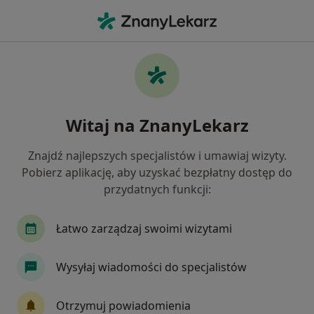
Me
Alergolog • Wejherowo, pomorskie
Filtry
Mapa
Polecani alergolodzy w Wejherowie
Witaj na ZnanyLekarz
Jak działają wyniki wyszukiwania
Znajdź najlepszych specjalistów i umawiaj wizyty.
Pobierz aplikację, aby uzyskać bezpłatny dostęp do
przydatnych funkcji:
Łatwo zarządzaj swoimi wizytami
Wysyłaj wiadomości do specjalistów
lek. Maria Barzowska-Bielska
·
Więcej
Alergolog, Laryngolog
Otrzymuj powiadomienia