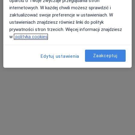
oparciu o Twoje zwyczaje przeglądania stron
internetowych. W każdej chwili możesz sprawdzić i
Poproś o wizytę
zaktualizować swoje preferencje w ustawieniach. W
ustawieniach znajdziesz również linki do polityk
prywatności stron trzecich. Więcej informacji znajdziesz
w
polityka cookies
Zaakceptuj
Edytuj ustawienia
lek. Magdalena Rodziewicz
·
Więcej
Alergolog, Pediatra
100 opinii
Partyzantów 46/10, Gdynia
•
Mapa
Centrum Pediatrii Nord Clinic
Konsultacja alergologiczna
270 zł
Specjalista nie oferuje umawiania online pod tym adresem.