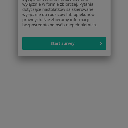
wyłącznie w formie zbiorczej. Pytania
Strona Główna
Alergolog
Wejherowo
Zmień miasto
Zmień miasto
dotyczące nastolatków są skierowane
wyłącznie do rodziców lub opiekunów
prawnych. Nie zbieramy informacji
bezpośrednio od osób niepełnoletnich.
Start survey
Serwis
Regulamin
Polityka prywatności pacjentów
Polityka prywatności profesjonalistów
Polityka prywatności dla profesjonalistów, których
dane pozyskaliśmy samodzielnie
Polityka cookies
Jak działają wyniki wyszukiwania
Dostępność
O nas
Praca
Rekrutujemy!
Partnerzy