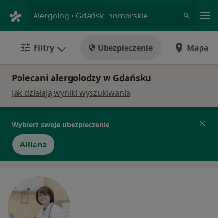
Me
Alergolog • Gdańsk, pomorskie
Filtry
Ubezpieczenie
Mapa
Polecani alergolodzy w Gdańsku
Jak działają wyniki wyszukiwania
Wybierz swoje ubezpieczenie
Allianz