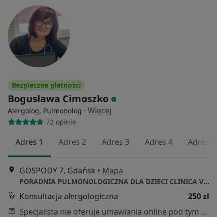
Bezpieczne płatności
Bogusława Cimoszko
·
Więcej
Alergolog, Pulmonolog
72 opinie
Adres 1
Adres 2
Adres 3
Adres 4
Adres 5
GOSPODY 7, Gdańsk
•
Mapa
PORADNIA PULMONOLOGICZNA DLA DZIECI CLINICA VITAE
Konsultacja alergologiczna
250 zł
Specjalista nie oferuje umawiania online pod tym adresem.