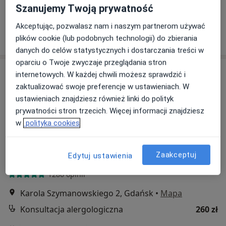
Szanujemy Twoją prywatność
Specjalista nie oferuje umawiania online pod tym adresem.
Akceptując, pozwalasz nam i naszym partnerom używać
Poproś o wizytę
plików cookie (lub podobnych technologii) do zbierania
danych do celów statystycznych i dostarczania treści w
oparciu o Twoje zwyczaje przeglądania stron
internetowych. W każdej chwili możesz sprawdzić i
zaktualizować swoje preferencje w ustawieniach. W
ustawieniach znajdziesz również linki do polityk
prywatności stron trzecich. Więcej informacji znajdziesz
w
polityka cookies
Mediss Medical Clinic
Zaakceptuj
Edytuj ustawienia
·
Więcej
Alergologia, Medycyna estetyczna, Ginekologia
1286 opinii
Karola Szymanowskiego 2, Gdańsk
•
Mapa
Konsultacja alergologiczna
260 zł