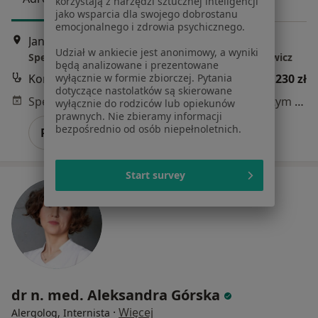
korzystają z narzędzi sztucznej inteligencji
jako wsparcia dla swojego dobrostanu
emocjonalnego i zdrowia psychicznego.
Jana Kilińskiego 5D/2, Gdańsk
•
Mapa
Udział w ankiecie jest anonimowy, a wyniki
Specjalistyczna Praktyka Lekarska Marta Gronkiewicz
będą analizowane i prezentowane
Konsultacja alergologiczna
230 zł
wyłącznie w formie zbiorczej. Pytania
dotyczące nastolatków są skierowane
Specjalista nie oferuje umawiania online pod tym adresem.
wyłącznie do rodziców lub opiekunów
prawnych. Nie zbieramy informacji
bezpośrednio od osób niepełnoletnich.
Poproś o wizytę
Start survey
dr n. med. Aleksandra Górska
·
Więcej
Alergolog, Internista