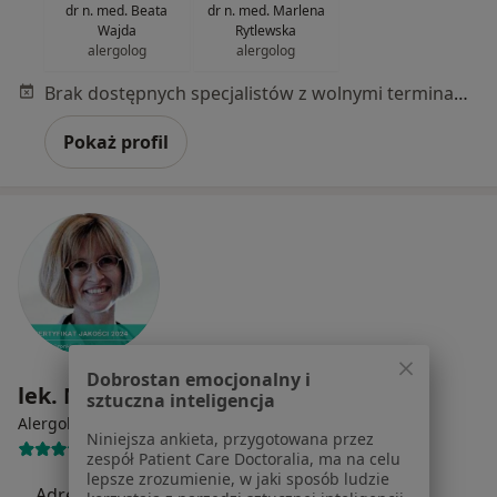
dr n. med. Beata
dr n. med. Marlena
Wajda
Rytlewska
alergolog
alergolog
Brak dostępnych specjalistów z wolnymi terminami w tym centrum medycznym.
Pokaż profil
Dobrostan emocjonalny i
lek. Marta Gronkiewicz
sztuczna inteligencja
·
Więcej
Alergolog, Pulmonolog, Internista
Niniejsza ankieta, przygotowana przez
638 opinii
zespół Patient Care Doctoralia, ma na celu
lepsze zrozumienie, w jaki sposób ludzie
Adres
Online