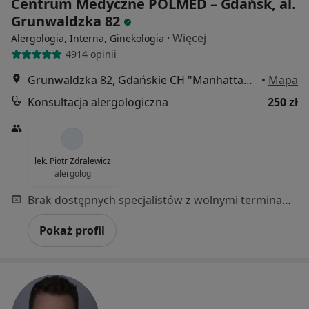
Centrum Medyczne POLMED – Gdańsk, al.
Grunwaldzka 82
·
Więcej
Alergologia, Interna, Ginekologia
4914 opinii
Grunwaldzka 82, Gdańskie CH "Manhattan", Gdańsk
•
Mapa
Konsultacja alergologiczna
250 zł
lek. Piotr Zdralewicz
alergolog
Brak dostępnych specjalistów z wolnymi terminami w tym centrum medycznym.
Pokaż profil