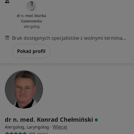
dr n. med. Marika
Gawinowska
alergolog
Brak dostępnych specjalistów z wolnymi terminami w tym centrum medycznym.
Pokaż profil
dr n. med. Konrad Chełmiński
·
Więcej
Alergolog, Laryngolog
486 opinii