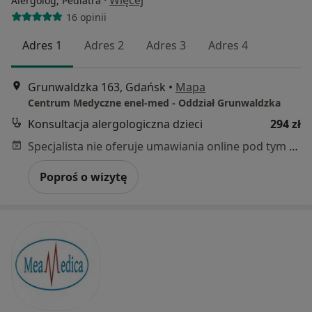
·
Więcej
Alergolog, Pediatra
16 opinii
Adres 1
Adres 2
Adres 3
Adres 4
Grunwaldzka 163, Gdańsk
•
Mapa
Centrum Medyczne enel-med - Oddział Grunwaldzka
Konsultacja alergologiczna dzieci
294 zł
Specjalista nie oferuje umawiania online pod tym adresem.
Poproś o wizytę