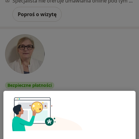
Specjalista nie oferuje umawiania online pod tym adresem.
Poproś o wizytę
Bezpieczne płatności
dr n. med. Aleksandra Siedlewicz
·
Więcej
Alergolog, Dermatolog
119 opinii
Orląt Lwowskich 70, Gdańsk
•
Mapa
Indywidualna Specjalistyczna Praktyka Lekarska - Aleksandra Siedlewicz
Konsultacja alergologiczna
200 zł