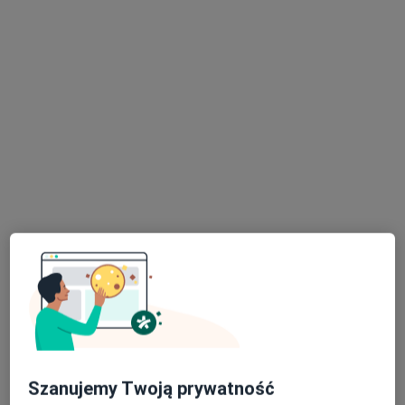
lek. Hanna Michniewicz-Odyniec
·
Więcej
Alergolog dziecięcy, Alergolog, Pulmonolog
42 opinie
Cyprysowa 2/1, Pruszcz Gdański
•
Mapa
Indywidualna Specjalistyczna Praktyka Lekarska Hanna Michniewicz-Odyniec
Konsultacja alergologiczna
od 200 zł
Specjalista nie oferuje umawiania online pod tym adresem.
Poproś o wizytę
Szanujemy Twoją prywatność