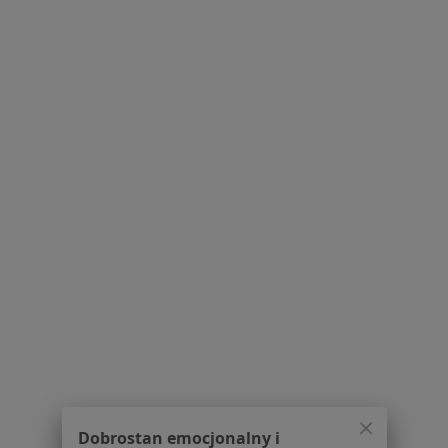
Zapalenie płuc w Pruszczu Gdańskim
Zapalenie spojówek w Pruszczu Gdańskim
Zespół policystycznych jajników (PCOS / PMOS) w
Pruszczu Gdańskim
Alergia pokarmowa w Pruszczu Gdańskim
Więcej (15)
Więcej w kategorii: Schorzenia w Pruszczu G
Infekcje Dróg Oddechowych Specjaliści W Pruszczu
Gdańskim
Dobrostan emocjonalny i
Serwis