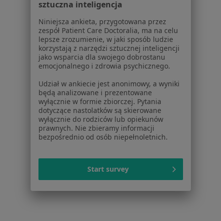
sztuczna inteligencja
Regulamin
Niniejsza ankieta, przygotowana przez
Polityka prywatności pacjentów
zespół Patient Care Doctoralia, ma na celu
Polityka prywatności profesjonalistów
lepsze zrozumienie, w jaki sposób ludzie
korzystają z narzędzi sztucznej inteligencji
Polityka prywatności dla profesjonalistów, których
jako wsparcia dla swojego dobrostanu
dane pozyskaliśmy samodzielnie
emocjonalnego i zdrowia psychicznego.
Polityka cookies
Udział w ankiecie jest anonimowy, a wyniki
Jak działają wyniki wyszukiwania
będą analizowane i prezentowane
Dostępność
wyłącznie w formie zbiorczej. Pytania
O nas
dotyczące nastolatków są skierowane
wyłącznie do rodziców lub opiekunów
Praca
Rekrutujemy!
prawnych. Nie zbieramy informacji
Partnerzy
bezpośrednio od osób niepełnoletnich.
Centrum prasowe
Kontakt
Start survey
Dla pacjentów
Lekarze
Placówki medyczne
Pytania i odpowiedzi