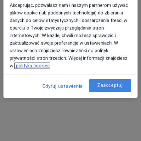
Akceptując, pozwalasz nam i naszym partnerom używać
plików cookie (lub podobnych technologii) do zbierania
danych do celów statystycznych i dostarczania treści w
oparciu o Twoje zwyczaje przeglądania stron
internetowych. W każdej chwili możesz sprawdzić i
zaktualizować swoje preferencje w ustawieniach. W
ustawieniach znajdziesz również linki do polityk
lek. Wojciech Grabosz
prywatności stron trzecich. Więcej informacji znajdziesz
·
Więcej
Pediatra
w
polityka cookies
37 opinii
Wita Stwosza 1, Pruszcz Gdański
•
Mapa
Zaakceptuj
Edytuj ustawienia
Centrum Medyczne LUX MED – Pruszcz Gdański ul. Wita Stwosza 1
Konsultacja pediatryczna
Brak ceny
Specjalista nie oferuje umawiania online pod tym adresem.
Poproś o wizytę