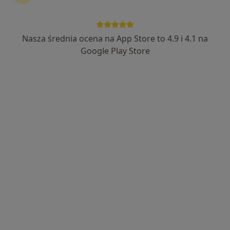
Nasza średnia ocena na App Store to 4.9 i 4.1 na
Google Play Store
Bezpieczne płatności
lek. Katarzyna Pietrzyk-Szymczak
·
Więcej
Pediatra
245 opinii
Adres
Online
ul. JANA Z KOLNA 1S 3-4, Pruszcz Gdański
•
Mapa
Centrum Pediatryczne Pinokio
Konsultacja pediatryczna
od 180 zł
Specjalista nie oferuje umawiania online pod tym adresem.
Poproś o wizytę