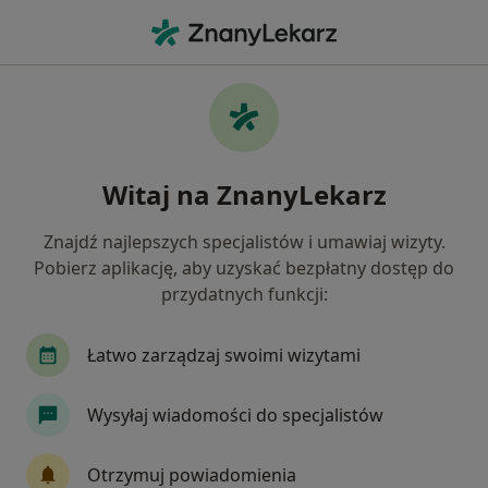
Me
Infekcje Dróg Oddechowych • Pruszcz Gdański, pomorskie
Filtry
• 1
Ubezpieczenie
Map
Infekcje dróg oddechowych specjaliści w
Witaj na ZnanyLekarz
Pruszczu Gdańskim
Jak działają wyniki wyszukiwania
Znajdź najlepszych specjalistów i umawiaj wizyty.
Pobierz aplikację, aby uzyskać bezpłatny dostęp do
przydatnych funkcji:
Jakiego specjalisty szukasz?
Pediatra
Alergolog
Internista
Ortop
Łatwo zarządzaj swoimi wizytami
Wysyłaj wiadomości do specjalistów
Otrzymuj powiadomienia