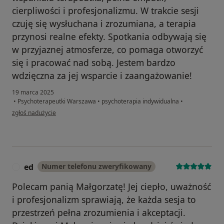
cierpliwości i profesjonalizmu. W trakcie sesji
czuję się wysłuchana i zrozumiana, a terapia
przynosi realne efekty. Spotkania odbywają się
w przyjaznej atmosferze, co pomaga otworzyć
się i pracować nad sobą. Jestem bardzo
wdzięczna za jej wsparcie i zaangażowanie!
19 marca 2025
•
Psychoterapeutki Warszawa
•
psychoterapia indywidualna
•
w opinii użytkownika Magda
zgłoś nadużycie
ed
Numer telefonu zweryfikowany
E
Polecam panią Małgorzatę! Jej ciepło, uważność
i profesjonalizm sprawiają, że każda sesja to
przestrzeń pełna zrozumienia i akceptacji.