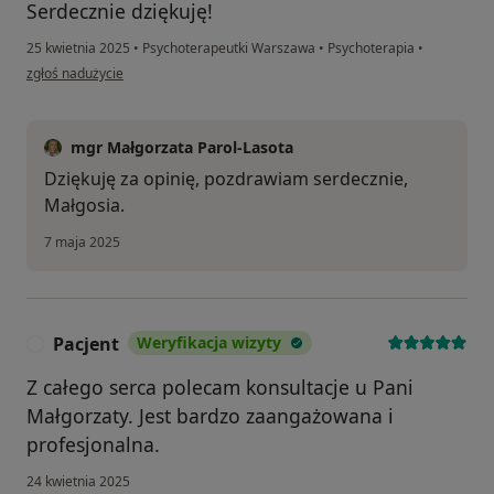
Serdecznie dziękuję!
25 kwietnia 2025
•
Psychoterapeutki Warszawa
•
Psychoterapia
•
w opinii użytkownika N
zgłoś nadużycie
mgr Małgorzata Parol-Lasota
Dziękuję za opinię, pozdrawiam serdecznie,
Małgosia.
7 maja 2025
Pacjent
Weryfikacja wizyty
P
Z całego serca polecam konsultacje u Pani
Małgorzaty. Jest bardzo zaangażowana i
profesjonalna.
24 kwietnia 2025