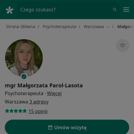
Me
Czego szukasz?
Strona Główna
Psychoterapeuta
Warszawa
Małgorz
Zmień miasto
mgr
Małgorzata Parol-Lasota
O specjalizacjach
Psychoterapeuta
·
Więcej
Warszawa
3 adresy
15 opinii
Umów wizytę