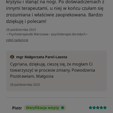
kryzysu i stanąć na nogi. Po doświadczeniach z
innymi terapeutami, u niej w końcu czułam się
zrozumiana i właściwie zaopiekowana. Bardzo
dziękuję i polecam!
28 października 2025
•
Psychoterapeutki Warszawa
•
psychoterapia dorosłych
•
w opinii użytkownika Cypriana
zgłoś nadużycie
mgr Małgorzata Parol-Lasota
Cypriana, dziękuję, cieszę się, że mogłam Ci
towarzyszyć w procesie zmiany. Powodzenia
Pozdrawiam, Małgosia
28 października 2025
Piotr
Weryfikacja wizyty
P