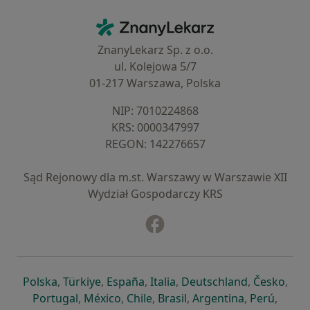
Kontakt
ZnanyLekarz - Strona główna
ZnanyLekarz Sp. z o.o.
ul. Kolejowa 5/7
01-217 Warszawa, Polska
NIP: ⁠7010224868
KRS: ⁠0000347997
REGON: ⁠142276657
Sąd Rejonowy dla m.st. Warszawy w Warszawie XII
Wydział Gospodarczy KRS
Facebook
otwiera się w nowej karcie
otwiera się w nowej karcie
otwiera się w nowej karcie
otwiera się w nowej karcie
otwiera się w nowej karci
otwiera się
otwi
Polska
,
Türkiye
,
España
,
Italia
,
Deutschland
,
Česko
,
otwiera się w nowej karcie
otwiera się w nowej karcie
otwiera się w nowej karcie
otwiera się w nowej kar
otwiera się 
otwier
Portugal
,
México
,
Chile
,
Brasil
,
Argentina
,
Perú
,