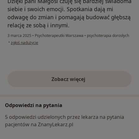
Dzięki pani Małgosi czuję się bardziej świadoma
siebie i swoich emocji. Spotkania dają mi
odwagę do zmian i pomagają budować głębszą
relację ze sobą i innymi.
3 marca 2025
•
Psychoterapeutki Warszawa
•
psychoterapia dorosłych
w opinii użytkownika ed
•
zgłoś nadużycie
Zobacz więcej
opinie powyżej
Odpowiedzi na pytania
5 odpowiedzi udzielonych przez lekarza na pytania
pacjentów na ZnanyLekarz.pl