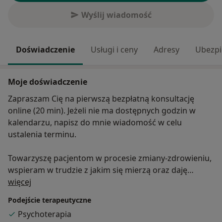
Wyślij wiadomość
Doświadczenie
Usługi i ceny
Adresy
Ubezpi
Moje doświadczenie
Zapraszam Cię na pierwszą bezpłatną konsultację
online (20 min). Jeżeli nie ma dostępnych godzin w
kalendarzu, napisz do mnie wiadomość w celu
ustalenia terminu.
Towarzyszę pacjentom w procesie zmiany-zdrowieniu,
wspieram w trudzie z jakim się mierzą oraz daję
O mnie
akceptację która pomaga przejść przez proces terapii.
więcej
Wierzę w psychoterapię bo sama jej doświadczyłam.
Podejście terapeutyczne
Psychoterapia
Specjalizuję się w psychoterapii młodzieży i dorosłych i