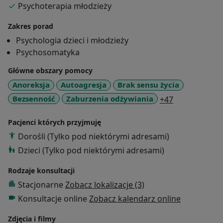
Psychoterapia młodzieży
par. W swojej pracy korzystam z nurtu terapii
behawioralno-poznawczej oraz humanistyczno-
Zakres porad
doświadczeniowej łącząc je w taki sposób by metoda
Psychologia dzieci i młodzieży
pracy była możliwie najskuteczniejsza. Ukończyłam
Psychosomatyka
kurs terapii behawioralno-poznawczej w Centrum CBT.
Jestem pedagogiem, psychoterapeutką w trakcie 4
Główne obszary pomocy
letniego szkolenia w Instytucie Integralnej
Anoreksja
Autoagresja
Brak sensu życia
Psychoterapii Gestalt w Krakowie akredytowanym
a11y_sr_mor
Bezsenność
Zaburzenia odżywiania
+47
przez Polskie Towarzystwo Psychologiczne.
Ukończyłam Kurs Terapii Skoncentrowanej na
Pacjenci których przyjmuję
Rozwiązaniach pierwszego stopnia w Centrum Terapii
Dorośli (Tylko pod niektórymi adresami)
Skoncentrowanej na Rozwiązaniach . Jestem
Dzieci (Tylko pod niektórymi adresami)
absolwentką studiów podyplomowych Psychologia
Zarządzania Personelem na Uniwersytecie
Rodzaje konsultacji
Warszawskim. Obecnie odbywam szkolenie z
Stacjonarne
Zobacz lokalizacje (3)
Psychoterapii Par w ujęciu Gestalt.
Doświadczenie zawodowe zdobywałam w Ośrodku
Konsultacje online
Zobacz kalendarz online
Pomocy Społecznej Bielany oraz w Centrum Wymiany
Zdjęcia i filmy
Międzypokoleniowej w Warszawie pracując z