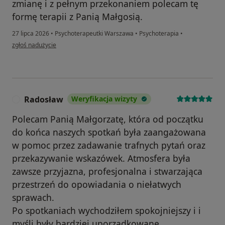
zmianę i z pełnym przekonaniem polecam tę
formę terapii z Panią Małgosią.
27 lipca 2026
•
Psychoterapeutki Warszawa
•
Psychoterapia
•
w opinii użytkownika Patryk
zgłoś nadużycie
Radosław
Weryfikacja wizyty
R
Polecam Panią Małgorzatę, która od początku
do końca naszych spotkań była zaangażowana
w pomoc przez zadawanie trafnych pytań oraz
przekazywanie wskazówek. Atmosfera była
zawsze przyjazna, profesjonalna i stwarzająca
przestrzeń do opowiadania o niełatwych
sprawach.
Po spotkaniach wychodziłem spokojniejszy i i
myśli były bardziej uporządkowane.