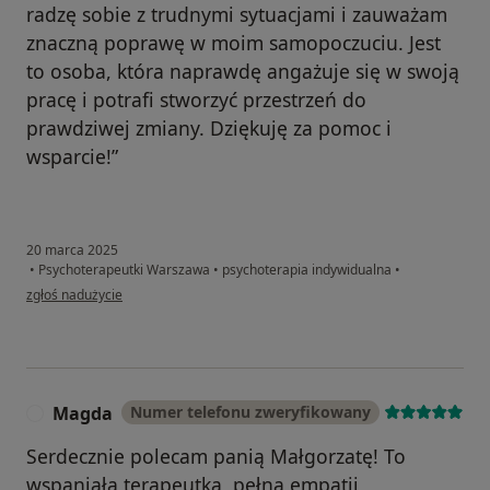
radzę sobie z trudnymi sytuacjami i zauważam
znaczną poprawę w moim samopoczuciu. Jest
to osoba, która naprawdę angażuje się w swoją
pracę i potrafi stworzyć przestrzeń do
prawdziwej zmiany. Dziękuję za pomoc i
wsparcie!”
20 marca 2025
•
Psychoterapeutki Warszawa
•
psychoterapia indywidualna
•
w opinii użytkownika Pacjent
zgłoś nadużycie
Magda
Numer telefonu zweryfikowany
M
Serdecznie polecam panią Małgorzatę! To
wspaniała terapeutka, pełna empatii,