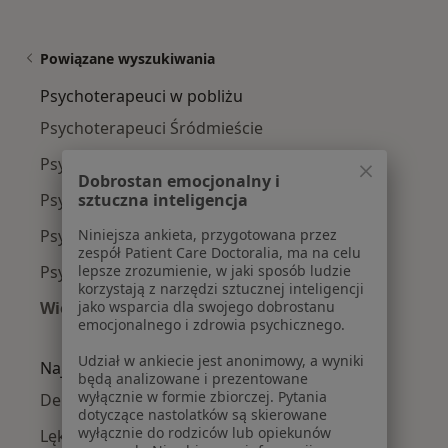
Powiązane wyszukiwania
Psychoterapeuci w pobliżu
Psychoterapeuci Śródmieście
Psychoterapeuci Mokotów
Dobrostan emocjonalny i
sztuczna inteligencja
Psychoterapeuci Ursynów
Niniejsza ankieta, przygotowana przez
Psychoterapeuci Praga-Południe
zespół Patient Care Doctoralia, ma na celu
lepsze zrozumienie, w jaki sposób ludzie
Psychoterapeuci Wola
korzystają z narzędzi sztucznej inteligencji
jako wsparcia dla swojego dobrostanu
Więcej (14)
emocjonalnego i zdrowia psychicznego.
Więcej w kategorii: Psychoterapeuci w pobliż
Udział w ankiecie jest anonimowy, a wyniki
Najczęście leczone choroby
będą analizowane i prezentowane
wyłącznie w formie zbiorczej. Pytania
Depresja w Warszawie
dotyczące nastolatków są skierowane
wyłącznie do rodziców lub opiekunów
Lęki w Warszawie