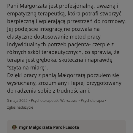
Pani Małgorzata jest profesjonalną, uważną i
empatyczną terapeutką, która potrafi stworzyć
bezpieczną i wpierającą przestrzeń do rozmowy.
Jej podejście integracyjne pozwala na
elastyczne dostosowanie metod pracy
indywidualnych potrzeb pacjenta- czerpie z
różnych szkół terapeutycznych, co sprawia, że
terapia jest głęboka, skuteczna i naprawdę
"szyta na miarę".
Dzięki pracy z panią Małgorzatą poczułem się
wysłuchany, zrozumiany i lepiej przygotowany
do radzenia sobie z trudnościami.
5 maja 2025
•
Psychoterapeutki Warszawa
•
Psychoterapia
•
w opinii użytkownika Piotr
zgłoś nadużycie
mgr Małgorzata Parol-Lasota