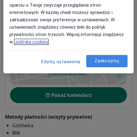
oparciu o Twoje zwyczaje przeglądania stron
Adresy (4)
internetowych. W każdej chwili możesz sprawdzić i
zaktualizować swoje preferencje w ustawieniach. W
Adres 1
Adres 2
Adres 3
Online
ustawieniach znajdziesz również linki do polityk
prywatności stron trzecich. Więcej informacji znajdziesz
w
polityka cookies
Psychoterapeutki Warszawa
Nowy Świat 60/12,
Śródmieście
, 00-357
Warszawa
Zaakceptuj
Edytuj ustawienia
Powiększ mapę
otwiera się w nowej karcie
Dostępność
Pokaż kalendarz
Metody płatności (wizyty prywatne)
Gotówka
Blik