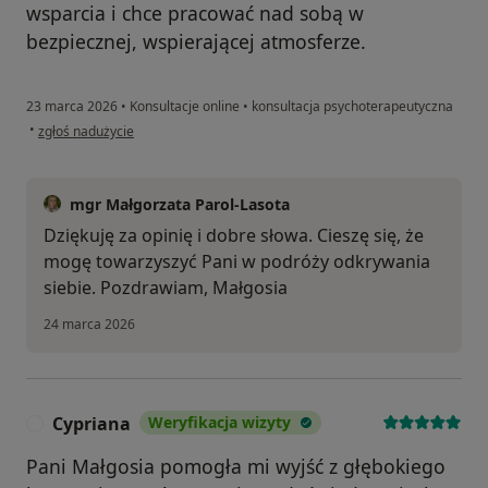
wsparcia i chce pracować nad sobą w
bezpiecznej, wspierającej atmosferze.
23 marca 2026
•
Konsultacje online
•
konsultacja psychoterapeutyczna
w opinii użytkownika M.F.
•
zgłoś nadużycie
mgr Małgorzata Parol-Lasota
Dziękuję za opinię i dobre słowa. Cieszę się, że
mogę towarzyszyć Pani w podróży odkrywania
siebie. Pozdrawiam, Małgosia
24 marca 2026
Cypriana
Weryfikacja wizyty
C
Pani Małgosia pomogła mi wyjść z głębokiego