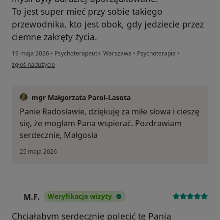
To jest super mieć przy sobie takiego
przewodnika, kto jest obok, gdy jedziecie przez
ciemne zakręty życia.
19 maja 2026
•
Psychoterapeutki Warszawa
•
Psychoterapia
•
w opinii użytkownika Radosław
zgłoś nadużycie
mgr Małgorzata Parol-Lasota
Panie Radosławie, dziękuję za miłe słowa i cieszę
się, że mogłam Pana wspierać. Pozdrawiam
serdecznie, Małgosia
25 maja 2026
M.F.
Weryfikacja wizyty
M
Chciałabym serdecznie polecić tę Panią