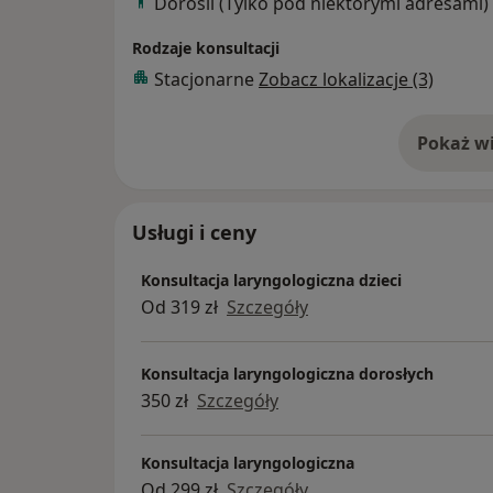
Dorośli (Tylko pod niektórymi adresami)
Rodzaje konsultacji
Stacjonarne
Zobacz lokalizacje (3)
Pokaż wi
o 
Usługi i ceny
Konsultacja laryngologiczna dzieci
Od 319 zł
Szczegóły
Konsultacja laryngologiczna dorosłych
350 zł
Szczegóły
Konsultacja laryngologiczna
Od 299 zł
Szczegóły