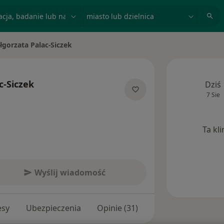
acja, badanie lub nazwisko
miasto lub dzielnica
łgorzata Palac-Siczek
iasto
c-Siczek
Dziś
7 Sie
cjalizacjach
Ta kl
Wyślij wiadomość
esy
Ubezpieczenia
Opinie (31)