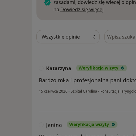
zasadami, dowiedz się więcej o opin
Dowiedz się w
na
Dowiedz się więcej
Szukaj w opi
Katarzyna
Weryfikacja wizyty
K
Bardzo miła i profesjonalna pani dokto
15 czerwca 2026
•
Szpital Carolina
•
konsultacja laryngolo
Janina
Weryfikacja wizyty
J