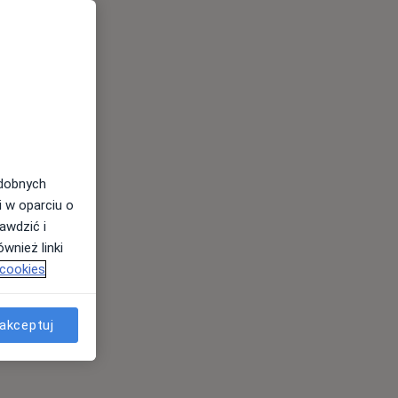
odobnych
i w oparciu o
awdzić i
wnież linki
 cookies
akceptuj