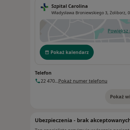
Szpital Carolina
Władysława Broniewskiego 3,
Żoliborz
, 
Powiększ
ot
Dostępność
Pokaż kalendarz
Telefon
22 470...
Pokaż numer telefonu
Pokaż wi
o 
Ubezpieczenia - brak akceptowanyc