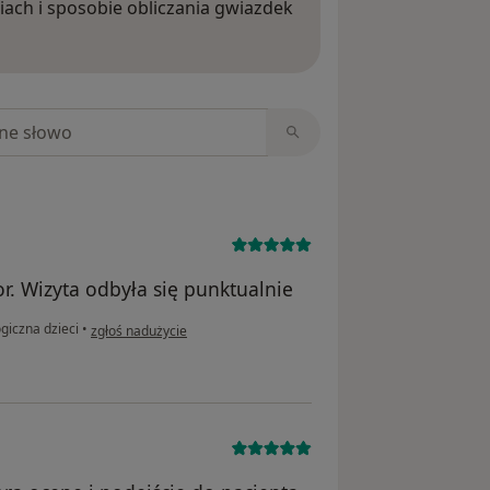
iach i sposobie obliczania gwiazdek
ięcej o opiniach
niach
r. Wizyta odbyła się punktualnie
w opinii użytkownika Katarzyna
giczna dzieci
•
zgłoś nadużycie