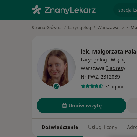
specjaliz
Strona Główna
Laryngolog
Warszawa
Ma
Zmień m
lek.
Małgorzata Pala
O spe
Laryngolog
·
Więcej
Warszawa
3 adresy
Nr PWZ: 2312839
31 opinii
Umów wizytę
Doświadczenie
Usługi i ceny
Adr