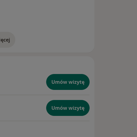
ęcej
doświadczeniu
Umów wizytę
Umów wizytę