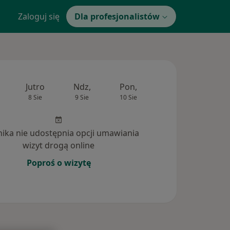
Zaloguj się
Dla profesjonalistów
Jutro
Ndz,
Pon,
Wt,
Śr,
8 Sie
9 Sie
10 Sie
11 Sie
12 Si
inika nie udostępnia opcji umawiania
wizyt drogą online
Poproś o wizytę