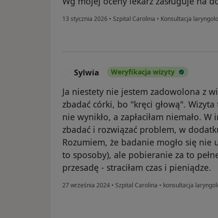
Wg mojej oceny lekarz zasługuje na do
13 stycznia 2026
•
Szpital Carolina
•
Konsultacja laryngol
Sylwia
Weryfikacja wizyty
S
Ja niestety nie jestem zadowolona z wi
zbadać córki, bo "kręci głową". Wizyta 
nie wynikło, a zapłaciłam niemało. W i
zbadać i rozwiązać problem, w dodatk
Rozumiem, że badanie mogło się nie u
to sposoby), ale pobieranie za to peł
przesadę - straciłam czas i pieniądze.
27 września 2024
•
Szpital Carolina
•
konsultacja laryngol