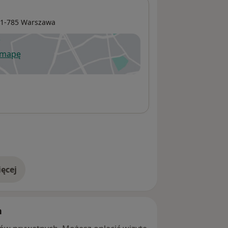
01-785
Warszawa
 mapę
wiera się w nowej karcie
ęcej
adresie
h