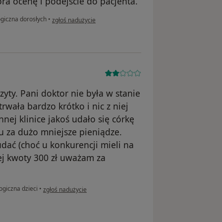
ra ocenę i podejście do pacjenta.
w opinii użytkownika Janina
ogiczna dorosłych
•
zgłoś nadużycie
zyty. Pani doktor nie była w stanie
trwała bardzo krótko i nic z niej
nnej klinice jakoś udało się córkę
u za dużo mniejsze pieniądze.
dać (choć u konkurencji mieli na
nej kwoty 300 zł uważam za
w opinii użytkownika Sylwia
ogiczna dzieci
•
zgłoś nadużycie