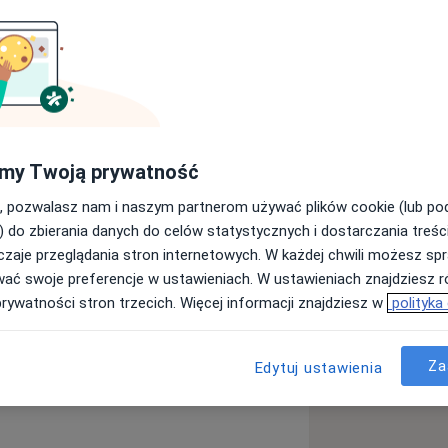
osłych i dzieci; początkowo w Szpitalu
ńskim w Warszawie, a obecnie w
ry w Warszawie).
 mi obce ich problemy zdrowotne,
rażliwości.
my Twoją prywatność
iem chorób uszu, gardła, krtani, nosa i
, pozwalasz nam i naszym partnerom używać plików cookie (lub p
, zabiegowym i operacyjnym.
) do zbierania danych do celów statystycznych i dostarczania treśc
ania jest wykorzystanie endoskopii i
zaje przeglądania stron internetowych. W każdej chwili możesz spr
horych onkologicznych w leczeniu
wać swoje preferencje w ustawieniach. W ustawieniach znajdziesz ró
m.
prywatności stron trzecich. Więcej informacji znajdziesz w
polityka
alenie ucha
Ból gardła
Za
Edytuj ustawienia
ases