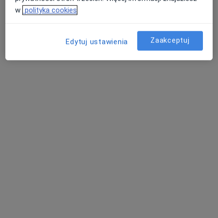
2042 opinie
w
polityka cookies
Adres
Online
Zaakceptuj
Edytuj ustawienia
Pokorna 2/U2, Warszawa
•
Mapa
Centrum Medyczne MDT Medical
Konsultacja internistyczna
260 zł
Specjalista nie oferuje umawiania online pod tym adresem.
Poproś o wizytę