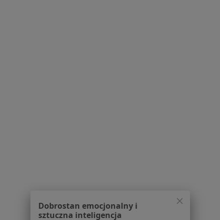
dr n. med. Marcin Musiatowicz
·
Więcej
Laryngolog dziecięcy, Laryngolog
380 opinii
Obrzeżna 5, Warszawa
•
Mapa
Otolaryngolodzy24
Konsultacja laryngologiczna
350 zł
Specjalista nie oferuje umawiania online pod tym adresem.
Poproś o wizytę
1
2
3
4
5
...
12
Powiązane wyszukiwania
W pobliżu Warszawy
Dobrostan emocjonalny i
sztuczna inteligencja
Ból uszu w Piasecznie