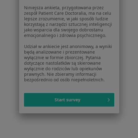
Niniejsza ankieta, przygotowana przez
Ból uszu w Wołominie
zespół Patient Care Doctoralia, ma na celu
lepsze zrozumienie, w jaki sposób ludzie
Ból uszu w Grodzisku Mazowieckim
korzystają z narzędzi sztucznej inteligencji
jako wsparcia dla swojego dobrostanu
Ból uszu w Kajetanach
emocjonalnego i zdrowia psychicznego.
Ból uszu w Legionowie
Udział w ankiecie jest anonimowy, a wyniki
będą analizowane i prezentowane
Więcej (9)
wyłącznie w formie zbiorczej. Pytania
Więcej w kategorii: W pobliżu Warszawy
dotyczące nastolatków są skierowane
wyłącznie do rodziców lub opiekunów
Schorzenia w Warszawie
prawnych. Nie zbieramy informacji
bezpośrednio od osób niepełnoletnich.
Ból zęba w Warszawie
Próchnica w Warszawie
Start survey
Nadwrażliwość zębów w Warszawie
Braki zębowe w Warszawie
Przebarwienia zębów w Warszawie