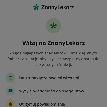
Me
Ból Uszu • Warszawa, mazowieckie
Filtry
• 1
Ubezpieczenie
Map
Ból uszu specjaliści w Warszawie
Witaj na ZnanyLekarz
Jak działają wyniki wyszukiwania
Znajdź najlepszych specjalistów i umawiaj wizyty.
Pobierz aplikację, aby uzyskać bezpłatny dostęp do
Jakiego specjalisty szukasz?
przydatnych funkcji:
Laryngolog
Internista
Pediatra
Chir
Łatwo zarządzaj swoimi wizytami
Wysyłaj wiadomości do specjalistów
Otrzymuj powiadomienia