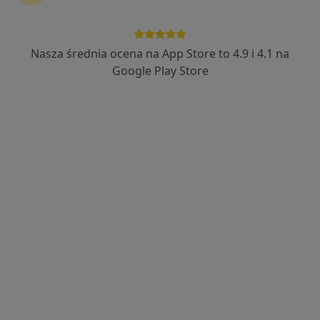
Nasza średnia ocena na App Store to 4.9 i 4.1 na
lek. Jacek Gleba
Google Play Store
·
Więcej
Lekarz pierwszego kontaktu
1169 opinii
Adres
Online
Pokorna 2/U2, Warszawa
•
Mapa
Centrum Medyczne MDT Medical
Konsultacja internistyczna
250 zł
Specjalista nie oferuje umawiania online pod tym adresem.
Poproś o wizytę