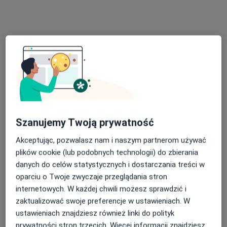
Franciszka Klimczaka 6A/u4, Warszawa
•
Mapa
Twój Pediatra
Konsultacja pediatryczna
240 zł
Specjalista nie oferuje umawiania online pod tym adresem.
Poproś o wizytę
Szanujemy Twoją prywatność
Akceptując, pozwalasz nam i naszym partnerom używać
plików cookie (lub podobnych technologii) do zbierania
danych do celów statystycznych i dostarczania treści w
oparciu o Twoje zwyczaje przeglądania stron
internetowych. W każdej chwili możesz sprawdzić i
zaktualizować swoje preferencje w ustawieniach. W
Rafał Wasiak
ustawieniach znajdziesz również linki do polityk
·
Więcej
Lekarz rodzinny, Lekarz pierwszego kontaktu
prywatności stron trzecich. Więcej informacji znajdziesz