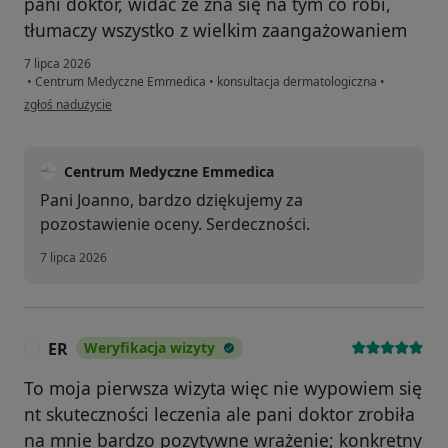
pani doktor, widać że zna się na tym co robi,
tłumaczy wszystko z wielkim zaangażowaniem
7 lipca 2026
•
Centrum Medyczne Emmedica
•
konsultacja dermatologiczna
•
w opinii użytkownika Joanna
zgłoś nadużycie
Centrum Medyczne Emmedica
Pani Joanno, bardzo dziękujemy za
pozostawienie oceny. Serdeczności.
7 lipca 2026
ER
Weryfikacja wizyty
E
To moja pierwsza wizyta więc nie wypowiem się
nt skuteczności leczenia ale pani doktor zrobiła
na mnie bardzo pozytywne wrażenie; konkretny