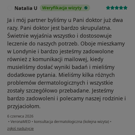
Natalia U
Weryfikacja wizyty
N
Ja i mój partner byliśmy u Pani doktor już dwa
razy. Pani doktor jest bardzo skrupulatna.
Świetnie wyjaśnia wszystko i dostosowuje
leczenie do naszych potrzeb. Oboje mieszkamy
w Londynie i bardzo jesteśmy zadowolone
również z komunikacji mailowej, kiedy
musieliśmy dosłać wyniki badań i mieliśmy
dodatkowe pytania. Mieliśmy kilka różnych
problemów dermatologicznych i wszystkie
zostały szczegółowo przebadane. Jesteśmy
bardzo zadowoleni i polecamy naszej rodzinie i
przyjaciołom.
6 czerwca 2026
•
VeronaMED
•
konsultacja dermatologiczna (kolejna wizyta)
•
w opinii użytkownika Natalia U
zgłoś nadużycie