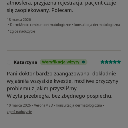
atmosfera, przyjazna rejestracja, pacjent czuje
się zaopiekowany. Polecam.
18 marca 2026
•
DermMedic-centrum dermatologiczne
•
konsultacja dermatologiczna
w opinii użytkownika Anna B.
•
zgłoś nadużycie
Katarzyna
Weryfikacja wizyty
K
Pani doktor bardzo zaangażowana, dokładnie
wyjaśniła wszystkie kwestie, możliwe przyczyny
problemu z jakim przyszliśmy.
Wizyta przebiegła, bez zbędnego pośpiechu.
10 marca 2026
•
VeronaMED
•
konsultacja dermatologiczna
•
w opinii użytkownika Katarzyna
zgłoś nadużycie