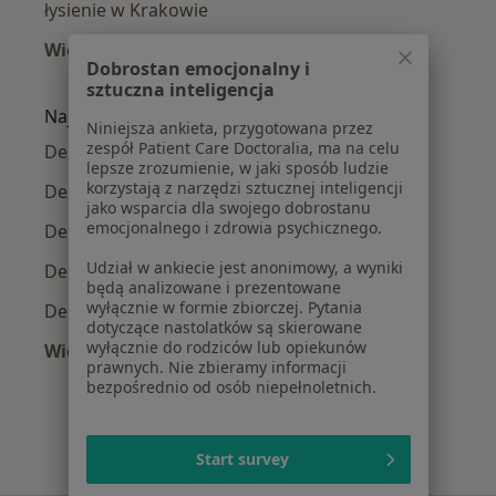
łysienie w Krakowie
Więcej (15)
Dobrostan emocjonalny i
Więcej w kategorii: Najczęście leczone chorob
sztuczna inteligencja
Najpopularniejsze ubezpieczenia
Niniejsza ankieta, przygotowana przez
zespół Patient Care Doctoralia, ma na celu
Dermatolodzy z Allianz w Krakowie
lepsze zrozumienie, w jaki sposób ludzie
korzystają z narzędzi sztucznej inteligencji
Dermatolodzy z Signal Iduna w Krakowie
jako wsparcia dla swojego dobrostanu
emocjonalnego i zdrowia psychicznego.
Dermatolodzy z JP MEDICA w Krakowie
Udział w ankiecie jest anonimowy, a wyniki
Dermatolodzy z TU Zdrowie w Krakowie
będą analizowane i prezentowane
wyłącznie w formie zbiorczej. Pytania
Dermatolodzy z Świat Zdrowia w Krakowie
dotyczące nastolatków są skierowane
wyłącznie do rodziców lub opiekunów
Więcej (5)
prawnych. Nie zbieramy informacji
Więcej w kategorii: Najpopularniejsze ubezpie
bezpośrednio od osób niepełnoletnich.
Start survey