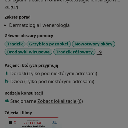
O mnie
Krakowie. Szkolenie specjalizacyjne odbywałam w
więcej
Klinice Dermatologii UJ.
Zakres porad
Jest członkiem Polskiego Towarzystwa
Dermatologia i wenerologia
Dermatologicznego oraz Europejskiego Towarzystwa
Dermatologii i Wenerologii (EADV).
Główne obszary pomocy
Trądzik
Grzybica paznokci
Nowotwory skóry
a11y_sr_mor
Brodawki wirusowe
Trądzik różowaty
+9
Pacjenci których przyjmuję
Dorośli (Tylko pod niektórymi adresami)
Dzieci (Tylko pod niektórymi adresami)
Rodzaje konsultacji
Stacjonarne
Zobacz lokalizacje (6)
Zdjęcia i filmy