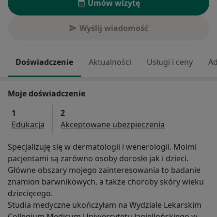
Umów wizytę
Wyślij wiadomość
Doświadczenie
Aktualności
Usługi i ceny
Ad
Moje doświadczenie
1
2
Edukacja
Akceptowane ubezpieczenia
Specjalizuję się w dermatologii i wenerologii. Moimi
pacjentami są zarówno osoby dorosłe jak i dzieci.
Główne obszary mojego zainteresowania to badanie
znamion barwnikowych, a także choroby skóry wieku
dziecięcego.
Studia medyczne ukończyłam na Wydziale Lekarskim
Collegium Medicum Uniwersytetu Jagiellońskiego w