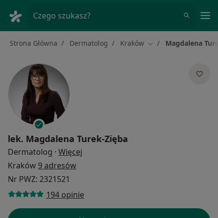
Me
Czego szukasz?
Strona Główna
Dermatolog
Kraków
Magdalena Ture
Zmień miasto
lek.
Magdalena Turek-Zięba
O specjalizacjach
Dermatolog
·
Więcej
Kraków
9 adresów
Nr PWZ: 2321521
194 opinie