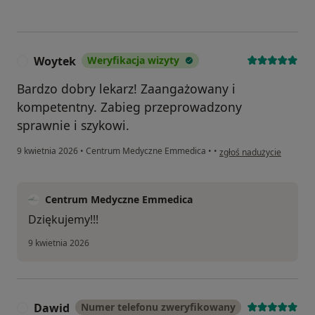
Woytek
Weryfikacja wizyty
W
Bardzo dobry lekarz! Zaangażowany i
kompetentny. Zabieg przeprowadzony
sprawnie i szykowi.
w opinii użytkownika Wo
9 kwietnia 2026
•
Centrum Medyczne Emmedica
•
•
zgłoś nadużycie
Centrum Medyczne Emmedica
Dziękujemy!!!
9 kwietnia 2026
Dawid
Numer telefonu zweryfikowany
D