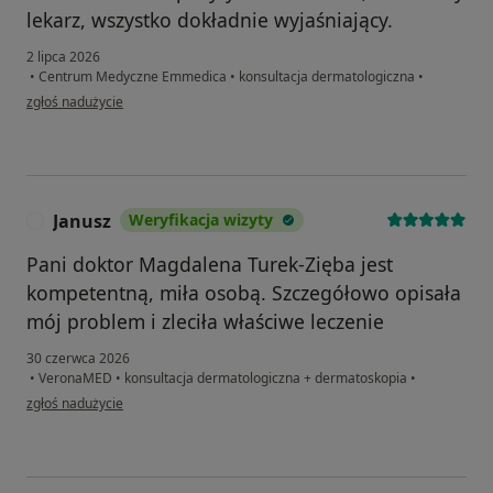
lekarz, wszystko dokładnie wyjaśniający.
2 lipca 2026
•
Centrum Medyczne Emmedica
•
konsultacja dermatologiczna
•
w opinii użytkownika ER
zgłoś nadużycie
Janusz
Weryfikacja wizyty
J
Pani doktor Magdalena Turek-Zięba jest
kompetentną, miła osobą. Szczegółowo opisała
mój problem i zleciła właściwe leczenie
30 czerwca 2026
•
VeronaMED
•
konsultacja dermatologiczna + dermatoskopia
•
w opinii użytkownika Janusz
zgłoś nadużycie