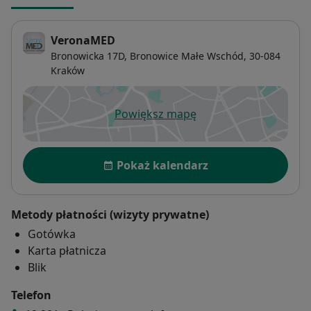
VeronaMED
Bronowicka 17D,
Bronowice Małe Wschód
, 30-084
Kraków
Powiększ mapę
otwiera się w nowej karcie
Dostępność
Pokaż kalendarz
Metody płatności (wizyty prywatne)
Gotówka
Karta płatnicza
Blik
Telefon