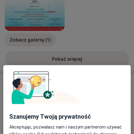
Zobacz galerię (1)
Pokaż więcej
o doświadczeniu
Aktualności
lek. Magdalena Turek-Zięba
Pleszowska 23, 31-228 Kraków
Zaufaj Oslomed Centrum Medyczne, gdzie Twoje
zdrowie jest naszym priorytetem. Dołącz do
Szanujemy Twoją prywatność
grona zadowolonych pacjentów! Umów wizytę
Akceptując, pozwalasz nam i naszym partnerom używać