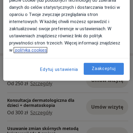
plików cookie (lub podobnych technologii) do zbierania
13/01/2026
danych do celów statystycznych i dostarczania treści w
oparciu o Twoje zwyczaje przeglądania stron
internetowych. W każdej chwili możesz sprawdzić i
zaktualizować swoje preferencje w ustawieniach. W
ustawieniach znajdziesz również linki do polityk
prywatności stron trzecich. Więcej informacji znajdziesz
w
polityka cookies
Usługi i ceny
Zaakceptuj
Edytuj ustawienia
Konsultacja dermatologiczna
Umów wizytę
Od 250 zł
Szczegóły
Konsultacja dermatologiczna dla
dzieci + dermatoskopia
Umów wizytę
Od 300 zł
Szczegóły
Usuwanie zmian skórnych metodą