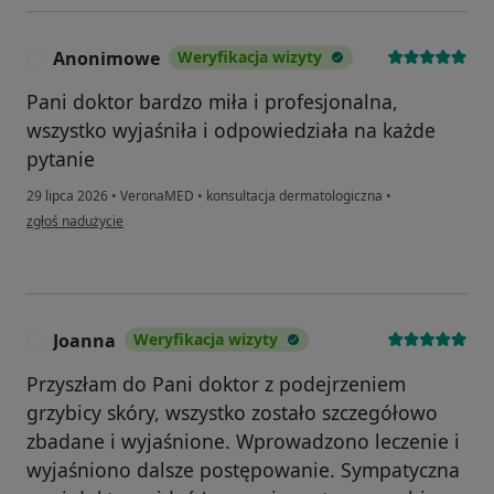
Anonimowe
Weryfikacja wizyty
A
Pani doktor bardzo miła i profesjonalna,
wszystko wyjaśniła i odpowiedziała na każde
pytanie
29 lipca 2026
•
VeronaMED
•
konsultacja dermatologiczna
•
w opinii użytkownika Anonimowe
zgłoś nadużycie
Joanna
Weryfikacja wizyty
J
Przyszłam do Pani doktor z podejrzeniem
grzybicy skóry, wszystko zostało szczegółowo
zbadane i wyjaśnione. Wprowadzono leczenie i
wyjaśniono dalsze postępowanie. Sympatyczna