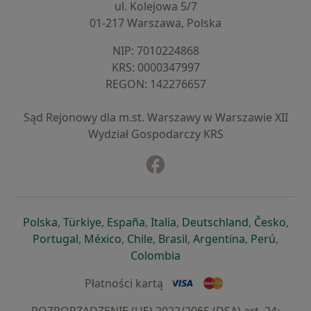
ul. Kolejowa 5/7
01-217 Warszawa, Polska
NIP: ⁠7010224868
KRS: ⁠0000347997
REGON: ⁠142276657
Sąd Rejonowy dla m.st. Warszawy w Warszawie XII
Wydział Gospodarczy KRS
Facebook
otwiera się w nowej karcie
otwiera się w nowej karcie
otwiera się w nowej karcie
otwiera się w nowej karcie
otwiera się w nowej karci
otwiera się
otwi
Polska
,
Türkiye
,
España
,
Italia
,
Deutschland
,
Česko
,
otwiera się w nowej karcie
otwiera się w nowej karcie
otwiera się w nowej karcie
otwiera się w nowej kar
otwiera się 
otwier
Portugal
,
México
,
Chile
,
Brasil
,
Argentina
,
Perú
,
otwiera się w nowej karc
Colombia
Płatności kartą