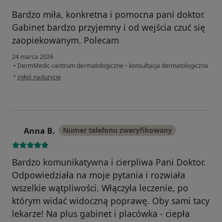
Bardzo miła, konkretna i pomocna pani doktor.
Gabinet bardzo przyjemny i od wejścia czuć się
zaopiekowanym. Polecam
24 marca 2026
•
DermMedic-centrum dermatologiczne
•
konsultacja dermatologiczna
w opinii użytkownika Dawid
•
zgłoś nadużycie
Anna B.
Numer telefonu zweryfikowany
A
Bardzo komunikatywna i cierpliwa Pani Doktor.
Odpowiedziała na moje pytania i rozwiała
wszelkie wątpliwości. Włączyła leczenie, po
którym widać widoczną poprawę. Oby sami tacy
lekarze! Na plus gabinet i placówka - ciepła