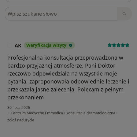
Szukaj w opiniach
AK
Weryfikacja wizyty
A
Profesjonalna konsultacja przeprowadzona w
bardzo przyjaznej atmosferze. Pani Doktor
rzeczowo odpowiedziała na wszystkie moje
pytania, zaproponowała odpowiednie leczenie i
przekazała jasne zalecenia. Polecam z pełnym
przekonaniem
30 lipca 2026
•
Centrum Medyczne Emmedica
•
konsultacja dermatologiczna
•
w opinii użytkownika AK
zgłoś nadużycie