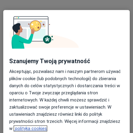
Specjalista nie oferuje umawiania online pod tym adresem.
Poproś o wizytę
Szanujemy Twoją prywatność
Akceptując, pozwalasz nam i naszym partnerom używać
plików cookie (lub podobnych technologii) do zbierania
lek. Anna Kazior
danych do celów statystycznych i dostarczania treści w
oparciu o Twoje zwyczaje przeglądania stron
·
Więcej
Dermatolog, Dermatolog dziecięcy, Wenerolog
internetowych. W każdej chwili możesz sprawdzić i
692 opinie
zaktualizować swoje preferencje w ustawieniach. W
Adres 1
Adres 2
ustawieniach znajdziesz również linki do polityk
prywatności stron trzecich. Więcej informacji znajdziesz
w
polityka cookies
Zakopiańska 16, Kraków
•
Mapa