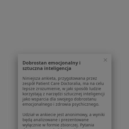
1
2
3
4
Powiązane wyszukiwania
Usługi w Krakowie
Konsultacja dermatologiczna w Krakowie
Konsultacja dermatologiczna dzieci w Krakowie
Konsultacja chirurgiczna w Krakowie
Dobrostan emocjonalny i
sztuczna inteligencja
Konsultacja z zakresu medycyny estetycznej w
Niniejsza ankieta, przygotowana przez
Krakowie
zespół Patient Care Doctoralia, ma na celu
lepsze zrozumienie, w jaki sposób ludzie
Konsultacja internistyczna w Krakowie
korzystają z narzędzi sztucznej inteligencji
jako wsparcia dla swojego dobrostanu
Więcej (15)
emocjonalnego i zdrowia psychicznego.
Więcej w kategorii: Usługi w Krakowie
Udział w ankiecie jest anonimowy, a wyniki
Popularne specjalizacje
będą analizowane i prezentowane
wyłącznie w formie zbiorczej. Pytania
Psycholodzy w Krakowie