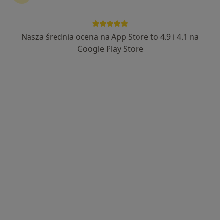
Nasza średnia ocena na App Store to 4.9 i 4.1 na
Google Play Store
Bezpieczne płatności
dr n. med. Patrycja Stankiewicz-Habrat
·
Więcej
Dermatolog, Dermatolog dziecięcy, Wenerolog
125 opinii
Stawowa 61 - Galeria Bronowice, Kraków
•
Mapa
Centrum Medyczne UNIMED
Konsultacja dermatologiczna + dermatoskopia
450 zł
Specjalista nie oferuje umawiania online pod tym adresem.
Poproś o wizytę