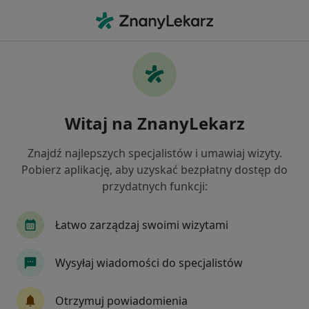
Me
Konsultacja Dermatologiczna Dermatoskopia • Kraków, małopolskie
Filtry
• 1
Ubezpieczenie
Map
Konsultacja dermatologiczna +
Witaj na ZnanyLekarz
dermatoskopia specjaliści w Krakowie
Jak działają wyniki wyszukiwania
Znajdź najlepszych specjalistów i umawiaj wizyty.
Pobierz aplikację, aby uzyskać bezpłatny dostęp do
przydatnych funkcji:
Jakiego specjalisty szukasz?
Dermatolog
Lekarz wykonujący zabiegi medyc
Łatwo zarządzaj swoimi wizytami
Wysyłaj wiadomości do specjalistów
Otrzymuj powiadomienia