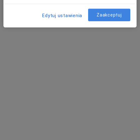
HSM Clinic Podgórze
Konsultacja dermatologiczna + dermatoskopia
350 zł
Zaakceptuj
Edytuj ustawienia
Specjalista nie oferuje umawiania online pod tym adresem.
Poproś o wizytę
lek. Karolina Różańska
·
Więcej
Dermatolog
332 opinie
Adres 1
Adres 2