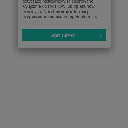
dotyczące nastolatków są skierowane
wyłącznie do rodziców lub opiekunów
Stomatolodzy w Krakowie
prawnych. Nie zbieramy informacji
bezpośrednio od osób niepełnoletnich.
Interniści w Krakowie
Psychoterapeuci w Krakowie
Start survey
Fizjoterapeuci w Krakowie
Więcej (15)
Więcej w kategorii: Popularne specjalizacje
Strona Główna
Usługi I Zabiegi
Konsultacja Dermatologiczna + Dermatoskopia
Zmień miast
Kraków
Zmień miasto
Serwis