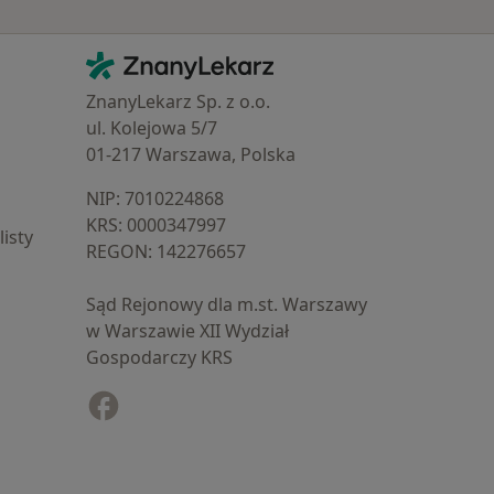
Kontakt
ZnanyLekarz - Strona główna
ZnanyLekarz Sp. z o.o.
ul. Kolejowa 5/7
01-217 Warszawa, Polska
NIP: ⁠7010224868
KRS: ⁠0000347997
isty
REGON: ⁠142276657
Sąd Rejonowy dla m.st. Warszawy
w Warszawie XII Wydział
Gospodarczy KRS
Facebook
otwiera się w nowej karcie