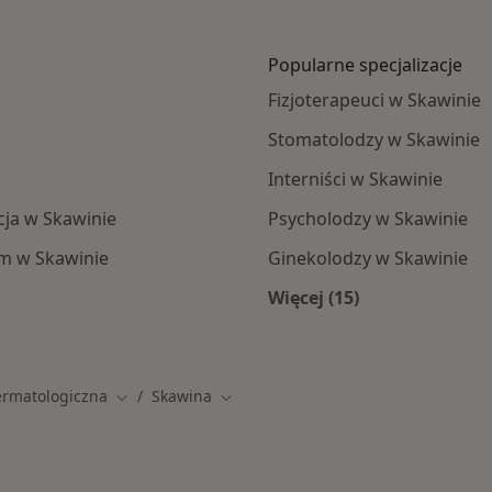
Popularne specjalizacje
Fizjoterapeuci w Skawinie
Stomatolodzy w Skawinie
Interniści w Skawinie
ja w Skawinie
Psycholodzy w Skawinie
ym w Skawinie
Ginekolodzy w Skawinie
Więcej (15)
ie
Więcej w kategorii: 
ermatologiczna
Skawina
Zmień miasto
Zmień miasto