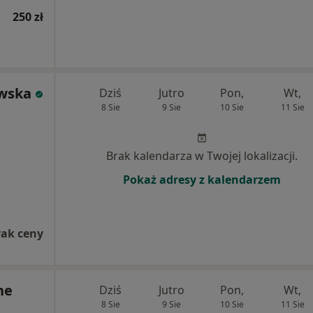
250 zł
owska
Dziś
Jutro
Pon,
Wt,
8 Sie
9 Sie
10 Sie
11 Sie
Brak kalendarza w Twojej lokalizacji.
Pokaż adresy z kalendarzem
rak ceny
ne
Dziś
Jutro
Pon,
Wt,
8 Sie
9 Sie
10 Sie
11 Sie