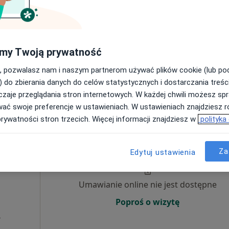
onujący
·
znej
Umawianie online nie jest dostępne
Poproś o wizytę
my Twoją prywatność
a
, pozwalasz nam i naszym partnerom używać plików cookie (lub p
) do zbierania danych do celów statystycznych i dostarczania treśc
270 zł
zaje przeglądania stron internetowych. W każdej chwili możesz spr
wać swoje preferencje w ustawieniach. W ustawieniach znajdziesz ró
prywatności stron trzecich. Więcej informacji znajdziesz w
polityka
urek-
Dziś
Jutro
Pon,
Wt,
8 Sie
9 Sie
10 Sie
11 Sie
Za
Edytuj ustawienia
Więcej
Umawianie online nie jest dostępne
Poproś o wizytę
a