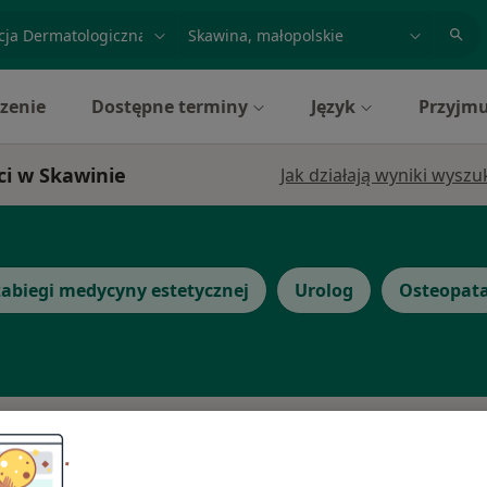
acja, badanie lub nazwisko
miasto lub dzielnica
zenie
Dostępne terminy
Język
Przyjmu
ci w Skawinie
Jak działają wyniki wysz
abiegi medycyny estetycznej
Urolog
Osteopat
arz
Dziś
Jutro
Pon,
Wt,
8 Sie
9 Sie
10 Sie
11 Sie