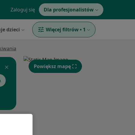
Zaloguj się
Dla profesjonalistów
je dzieci
Więcej filtrów
•
1
ukiwania
Powiększ mapę
a
Śr,
Czw,
Pt,
12 Sie
13 Sie
14 Sie