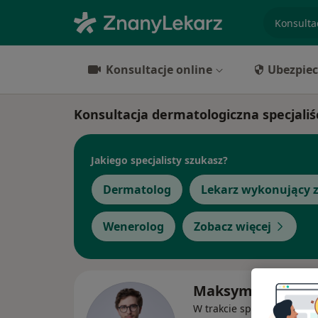
specjaliz
Konsultacje online
Ubezpiec
Konsultacja dermatologiczna specjaliś
Jakiego specjalisty szukasz?
Dermatolog
Lekarz wykonujący z
Wenerolog
Zobacz więcej
Maksymilian Han
W trakcie specjalizacji