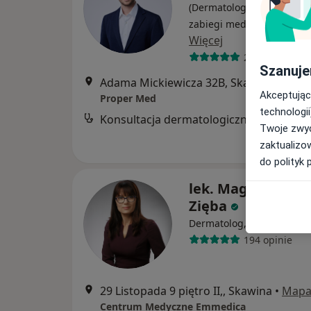
(Dermatolog), Lekarz wyk
zabiegi medycyny estetyc
Więcej
29 opinii
Szanuje
Adama Mickiewicza 32B, Skawina
•
Map
Akceptując
Proper Med
technologii
Konsultacja dermatologiczna
Twoje zwyc
zaktualizo
do polityk 
lek. Magdalena T
Zięba
·
Dermatolog, Wenerolog
194 opinie
29 Listopada 9 piętro II,, Skawina
•
Map
Centrum Medyczne Emmedica