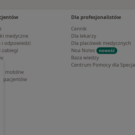
cjentów
Dla profesjonalistów
e
Cennik
ki medyczne
Dla lekarzy
a i odpowiedzi
Dla placówek medycznych
i zabiegi
Noa Notes
nowość
by
Baza wiedzy
Centrum Pomocy dla Specjal
cje mobilne
la pacjentów