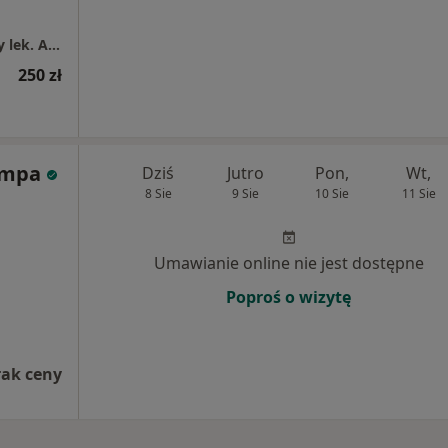
DERMAB Prywatny Gabinet Dermatologiczny lek. Agnieszka Bronikowska
250 zł
empa
Dziś
Jutro
Pon,
Wt,
8 Sie
9 Sie
10 Sie
11 Sie
Umawianie online nie jest dostępne
Poproś o wizytę
rak ceny