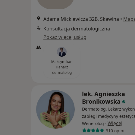
Adama Mickiewicza 32B, Skawina
•
Map
Konsultacja dermatologiczna
Pokaż więcej usług
Maksymilian
Hanarz
dermatolog
lek. Agnieszka
Bronikowska
Dermatolog, Lekarz wykon
zabiegi medycyny estetycz
·
Więcej
Wenerolog
310 opinii