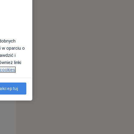
odobnych
i w oparciu o
awdzić i
wnież linki
 cookies
Śr,
Czw,
Pt,
12 Sie
13 Sie
14 Sie
akceptuj