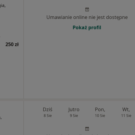
ia,
Umawianie online nie jest dostępne
Pokaż profil
a
250 zł
Dziś
Jutro
Pon,
Wt,
8 Sie
9 Sie
10 Sie
11 Sie
,