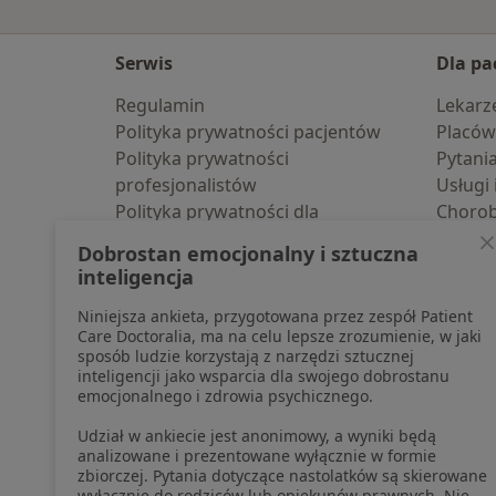
Serwis
Dla pa
Regulamin
Lekarz
Polityka prywatności pacjentów
Placów
Polityka prywatności
Pytani
profesjonalistów
Usługi 
Polityka prywatności dla
Choro
profesjonalistów, których dane
Pomoc
Dobrostan emocjonalny i sztuczna
pozyskaliśmy samodzielnie
Aplika
inteligencja
Polityka cookies
Blog d
Niniejsza ankieta, przygotowana przez zespół Patient
Jak działają wyniki wyszukiwania
Care Doctoralia, ma na celu lepsze zrozumienie, w jaki
Dostępność
sposób ludzie korzystają z narzędzi sztucznej
O nas
inteligencji jako wsparcia dla swojego dobrostanu
emocjonalnego i zdrowia psychicznego.
Praca
Rekrutujemy!
Partnerzy
Udział w ankiecie jest anonimowy, a wyniki będą
Centrum prasowe
analizowane i prezentowane wyłącznie w formie
zbiorczej. Pytania dotyczące nastolatków są skierowane
Kontakt
wyłącznie do rodziców lub opiekunów prawnych. Nie