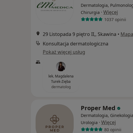
Dermatologia, Pulmonolog
·
Więcej
Chirurgia
1037 opinii
29 Listopada 9 piętro II,, Skawina
•
Map
Konsultacja dermatologiczna
Pokaż więcej usług
lek. Magdalena
Turek-Zięba
dermatolog
Proper Med
Dermatologia, Ginekologia
·
Więcej
Urologia
80 opinii