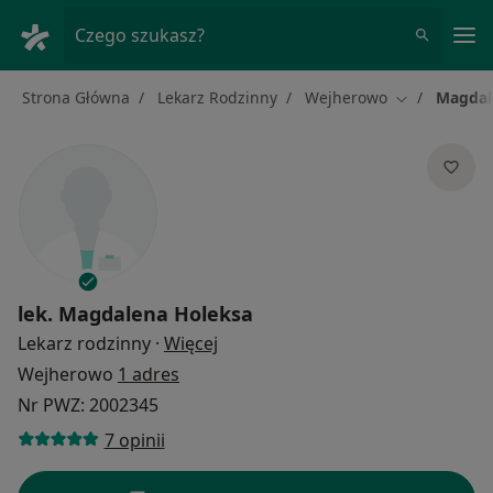
Me
Czego szukasz?
Strona Główna
Lekarz Rodzinny
Wejherowo
Magdal
Zmień miast
lek.
Magdalena Holeksa
O specjalizacjach
Lekarz rodzinny
·
Więcej
Wejherowo
1 adres
Nr PWZ: 2002345
7 opinii