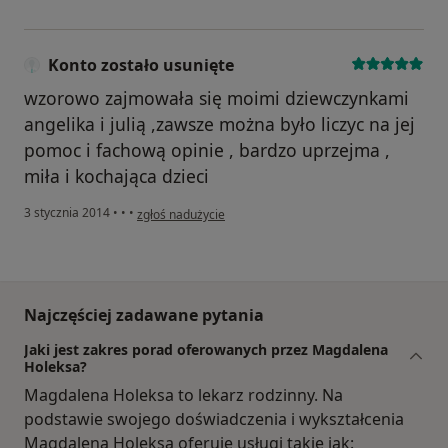
Konto zostało usunięte
wzorowo zajmowała się moimi dziewczynkami
angelika i julią ,zawsze można było liczyc na jej
pomoc i fachową opinie , bardzo uprzejma ,
miła i kochająca dzieci
w opinii użytkownika Konto zostało usunięte
3 stycznia 2014
•
•
•
zgłoś nadużycie
Najczęściej zadawane pytania
Jaki jest zakres porad oferowanych przez Magdalena
Holeksa?
Magdalena Holeksa to lekarz rodzinny. Na
podstawie swojego doświadczenia i wykształcenia
Magdalena Holeksa oferuje usługi takie jak: