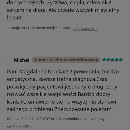
dobrych rękach. Życzliwa, ciepła, człowiek z
sercem na dłoni. Ale przede wszystkim świetny
lekarz!
w opinii użytkownika A.Ś
12 maja 2023
•
W innym miejscu
•
Inny
•
zgłoś nadużycie
Michał
Numer telefonu zweryfikowany
M
Pani Magdalena to lekarz z powołania, bardzo
empatyczna, zawsze trafna diagnoza.Czas
poświęcony pacjentowi jest na tyle długi żeby
rozwiać wszelkie wątpliwości.Bardzo dobry
kontakt, umówienie się na wizytę nie stanowi
żadnego problemu.Zdecydowanie polecam!
8 listopada 2021
•
NZOZ BO/HO Przychodnia Lekarska
•
Inny
•
w opinii użytkownika Michał
zgłoś nadużycie