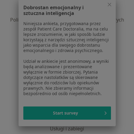
Polityka prywatności pacjentów
Dobrostan emocjonalny i
Polityka prywatności profesjonalistów
sztuczna inteligencja
Polityka prywatności dla profesjonalistów, których
Niniejsza ankieta, przygotowana przez
dane pozyskaliśmy samodzielnie
zespół Patient Care Doctoralia, ma na celu
Polityka cookies
lepsze zrozumienie, w jaki sposób ludzie
korzystają z narzędzi sztucznej inteligencji
Jak działają wyniki wyszukiwania
jako wsparcia dla swojego dobrostanu
Dostępność
emocjonalnego i zdrowia psychicznego.
O nas
Udział w ankiecie jest anonimowy, a wyniki
Praca
Rekrutujemy!
będą analizowane i prezentowane
Partnerzy
wyłącznie w formie zbiorczej. Pytania
Centrum prasowe
dotyczące nastolatków są skierowane
wyłącznie do rodziców lub opiekunów
Kontakt
prawnych. Nie zbieramy informacji
bezpośrednio od osób niepełnoletnich.
Dla pacjentów
Lekarze
Start survey
Placówki medyczne
Pytania i odpowiedzi
Usługi i zabiegi