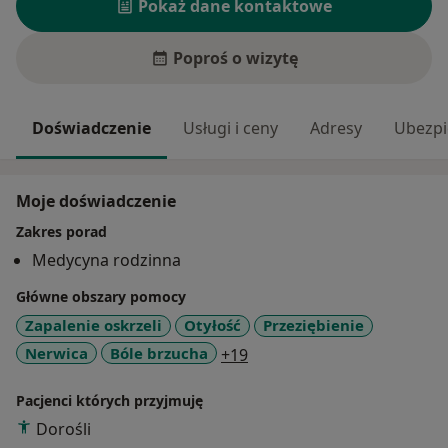
Pokaż dane kontaktowe
Poproś o wizytę
Doświadczenie
Usługi i ceny
Adresy
Ubezpi
Moje doświadczenie
Zakres porad
Medycyna rodzinna
Główne obszary pomocy
Zapalenie oskrzeli
Otyłość
Przeziębienie
a11y_sr_more_diseases
Nerwica
Bóle brzucha
+19
Pacjenci których przyjmuję
Dorośli