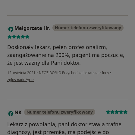
Małgorzata Hr.
Numer telefonu zweryfikowany
M
Doskonały lekarz, pełen profesjonalizm,
zaangażowanie na 200%, pacjent ma poczucie,
że jest wazny dla Pani doktor.
12 kwietnia 2021
•
NZOZ BO/HO Przychodnia Lekarska
•
Inny
•
w opinii użytkownika Małgorzata Hr.
zgłoś nadużycie
NK
Numer telefonu zweryfikowany
N
Lekarz z powołania, pani doktor stawia trafne
diagnozy, jest przemiła, ma podejście do