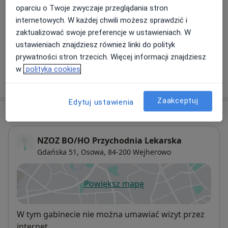
oparciu o Twoje zwyczaje przeglądania stron
Farmakoterapia
internetowych. W każdej chwili możesz sprawdzić i
Szczegóły
zaktualizować swoje preferencje w ustawieniach. W
ustawieniach znajdziesz również linki do polityk
+ 3 usługi
prywatności stron trzecich. Więcej informacji znajdziesz
w
polityka cookies
W jaki sposób ustalane są ceny?
Zaakceptuj
Edytuj ustawienia
Adres
NZOZ BO/HO Przychodnia Lekarska
Gdańska 51,
Osowa
, 84-200
Wejherowo
Powiększ mapę
otwiera się w nowej karcie
Dostępność
W tym gabinecie nie można umawiać wizyt przez
internet