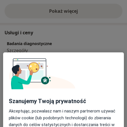
Pokaż więcej
o doświadczeniu
Usługi i ceny
Badania diagnostyczne
Szczegóły
Badania krwi
Szczegóły
Badania profilaktyczne
Szczegóły
Szanujemy Twoją prywatność
EKG - elektrokardiografia
Akceptując, pozwalasz nam i naszym partnerom używać
Szczegóły
plików cookie (lub podobnych technologii) do zbierania
danych do celów statystycznych i dostarczania treści w