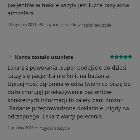
pacjentów w trakcie wizyty jest luźna przyjazna
atmosfera.
w opinii użytkownika NK
28 stycznia 2021
•
W innym miejscu
•
Inny
•
zgłoś nadużycie
Konto zostało usunięte
Lekarz z powołania .Super podejście do dzieci
.Liczy się pacjent a nie limit na badania.
Uprzejmość ogromna wiedza (wiem co piszę bo
dużo choruję) przekazywanie pacjentowi
konkretnych informacji to zalety pani doktor
.Badanie przeprowadzone dokładnie ,nigdy na
odczepnego .Lekarz warty polecenia.
w opinii użytkownika Konto zostało usunięte
2 grudnia 2015
•
•
•
zgłoś nadużycie