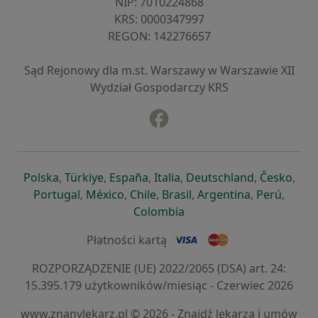
NIP: ⁠7010224868
KRS: ⁠0000347997
REGON: ⁠142276657
Sąd Rejonowy dla m.st. Warszawy w Warszawie XII
Wydział Gospodarczy KRS
Facebook
otwiera się w nowej karcie
otwiera się w nowej karcie
otwiera się w nowej karcie
otwiera się w nowej karcie
otwiera się w nowej karci
otwiera się
otwi
Polska
,
Türkiye
,
España
,
Italia
,
Deutschland
,
Česko
,
otwiera się w nowej karcie
otwiera się w nowej karcie
otwiera się w nowej karcie
otwiera się w nowej kar
otwiera się 
otwier
Portugal
,
México
,
Chile
,
Brasil
,
Argentina
,
Perú
,
otwiera się w nowej karc
Colombia
Płatności kartą
ROZPORZĄDZENIE (UE) 2022/2065 (DSA) art. 24:
15.395.179 użytkowników/miesiąc - Czerwiec 2026
www.znanylekarz.pl © 2026 - Znajdź lekarza i umów