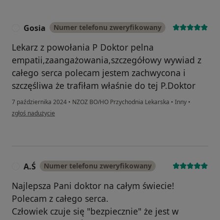
Gosia
Numer telefonu zweryfikowany
G
Lekarz z powołania P Doktor pelna
empatii,zaangażowania,szczegółowy wywiad z
całego serca polecam jestem zachwycona i
szczęśliwa że trafiłam właśnie do tej P.Doktor
7 października 2024
•
NZOZ BO/HO Przychodnia Lekarska
•
Inny
•
w opinii użytkownika Gosia
zgłoś nadużycie
A.Ś
Numer telefonu zweryfikowany
A
Najlepsza Pani doktor na całym świecie!
Polecam z całego serca.
Człowiek czuje się "bezpiecznie" że jest w