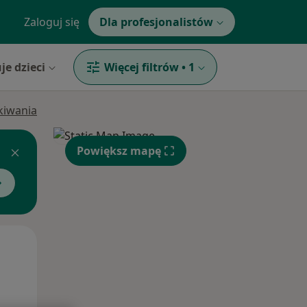
Zaloguj się
Dla profesjonalistów
je dzieci
Więcej filtrów
•
1
ukiwania
Powiększ mapę
Pon,
Wt,
Śr,
10 Sie
11 Sie
12 Sie