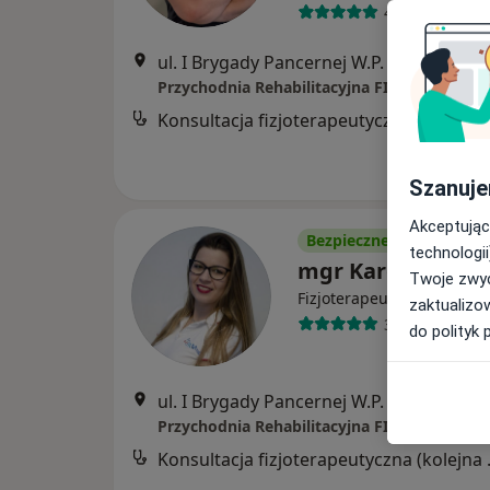
44 opinie
ul. I Brygady Pancernej W.P. 10, Wejherowo
Konsultacj
Szanuje
Akceptując
Bezpieczne płatności
technologii
mgr Karolina Ok
Twoje zwyc
·
Więcej
Fizjoterapeuta
zaktualizo
36 opinii
do polityk 
ul. I Brygady Pancernej W.P. 10, Wejherowo
Konsultacj