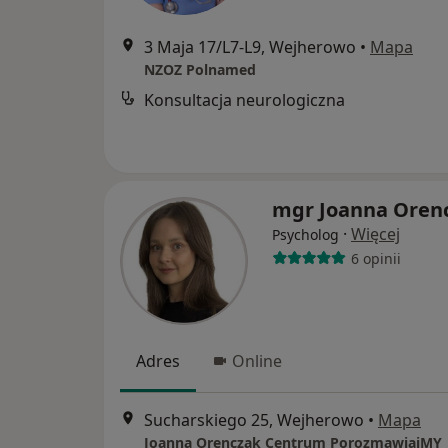
3 Maja 17/L7-L9, Wejherowo
•
Mapa
NZOZ Polnamed
Konsultacja neurologiczna
mgr Joanna Oren
·
Więcej
Psycholog
6 opinii
Adres
Online
Sucharskiego 25, Wejherowo
•
Mapa
Joanna Orenczak Centrum PorozmawiajMY