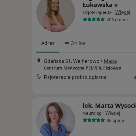
Łukawska
·
Więcej
Fizjoterapeuta
203 opinie
Adres
Online
Gdańska 51, Wejherowo
•
Mapa
Centrum Medyczne PELVI & FizjoAga
Fizjoterapia proktologiczna
lek. Marta Wysoc
·
Więcej
Neurolog
86 opinii