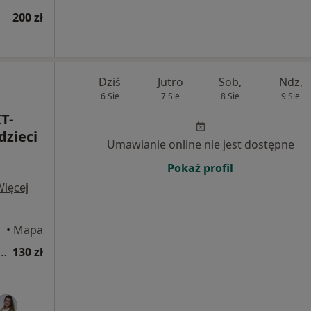
200 zł
Dziś
Jutro
Sob,
Ndz,
6 Sie
7 Sie
8 Sie
9 Sie
T-
dzieci
Umawianie online nie jest dostępne
Pokaż profil
Więcej
•
Mapa
a fizjoterapeutyczna (kolejna wizyta)
130 zł