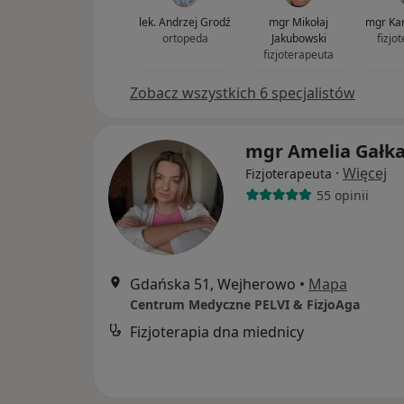
lek. Andrzej Grodź
mgr Mikołaj
mgr Kar
ortopeda
Jakubowski
fizjo
fizjoterapeuta
Zobacz wszystkich 6 specjalistów
mgr Amelia Gałk
·
Więcej
Fizjoterapeuta
55 opinii
Gdańska 51, Wejherowo
•
Mapa
Centrum Medyczne PELVI & FizjoAga
Fizjoterapia dna miednicy