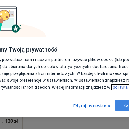
Poproś o wizytę
•
Mapa
Przychodnia Rehabilitacyjna FIT-MED Fizjoterapia dzieci i dorosłych
a fizjoterapeutyczna (kolejna wizyta)
130 zł
my Twoją prywatność
, pozwalasz nam i naszym partnerom używać plików cookie (lub p
Dziś
Jutro
Sob,
Ndz,
) do zbierania danych do celów statystycznych i dostarczania treśc
6 Sie
7 Sie
8 Sie
9 Sie
oń
zaje przeglądania stron internetowych. W każdej chwili możesz spr
wać swoje preferencje w ustawieniach. W ustawieniach znajdziesz ró
prywatności stron trzecich. Więcej informacji znajdziesz w
polityka
Umawianie online nie jest dostępne
Poproś o wizytę
•
Mapa
Za
Edytuj ustawienia
Przychodnia Rehabilitacyjna FIT-MED Fizjoterapia dzieci i dorosłych
a fizjoterapeutyczna (kolejna wizyta)
130 zł