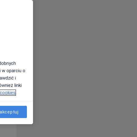
odobnych
Pon,
Wt,
Śr,
i w oparciu o
10 Sie
11 Sie
12 Sie
awdzić i
wnież linki
 cookies
akceptuj