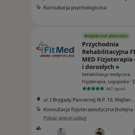
Konsultacja psychologiczna
Bezpieczne płatności
Przychodnia
Rehabilitacyjna FI
MED Fizjoterapia 
i dorosłych
Rehabilitacja medyczna,
·
Fizjoterapia, Logopedia
467 opinii
ul. I Brygady Pancernej W.P. 10, Wejherowo
Konsultacj
Pokaż więcej usług