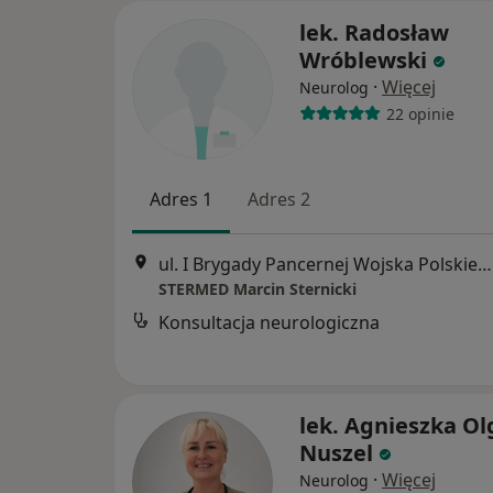
lek. Radosław
Wróblewski
·
Więcej
Neurolog
22 opinie
Adres 1
Adres 2
ul. I Brygady Pancernej Wojska Polskiego 36, Wejherowo
STERMED Marcin Sternicki
Konsultacja neurologiczna
lek. Agnieszka Ol
Nuszel
·
Więcej
Neurolog