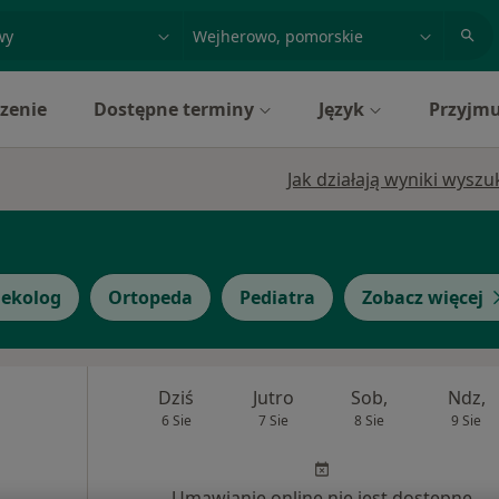
acja, badanie lub nazwisko
miasto lub dzielnica
zenie
Dostępne terminy
Język
Przyjmu
Jak działają wyniki wysz
nekolog
Ortopeda
Pediatra
Zobacz więcej
Dziś
Jutro
Sob,
Ndz,
6 Sie
7 Sie
8 Sie
9 Sie
Umawianie online nie jest dostępne