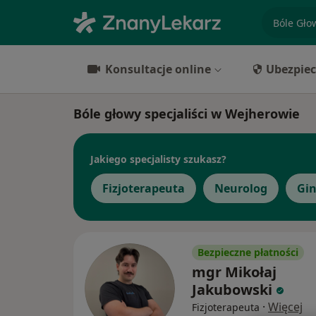
specjaliz
Konsultacje online
Ubezpiec
Bóle głowy specjaliści w Wejherowie
Jakiego specjalisty szukasz?
Fizjoterapeuta
Neurolog
Gi
Bezpieczne płatności
mgr Mikołaj
Jakubowski
·
Więcej
Fizjoterapeuta