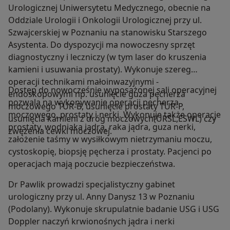
Urologicznej Uniwersytetu Medycznego, obecnie na
Oddziale Urologii i Onkologii Urologicznej przy ul.
Szwajcerskiej w Poznaniu na stanowisku Starszego
Asystenta. Do dyspozycji ma nowoczesny sprzęt
diagnostyczny i leczniczy (w tym laser do kruszenia
kamieni i usuwania prostaty). Wykonuje szereg
operacji technikami małoinwazyjnymi -
Dostęp do nowocześnie wyposażonej sali operacyjnej
endoskopowymi np. usunięcie guza pęcherza
pozwala na wykonywanie operacji pęcherza
moczowego TUR-B, usunięcie prostaty TUR-P,
moczowego, prostaty i nerki. Wykonuje także operacje
usunięcia kamieni z dróg moczowych(URSL,ESWL) czy
prostaty, wodniaka jądra, raka jądra, guza nerki,
zwężenia cewki moczowej.
założenie taśmy w wysiłkowym nietrzymaniu moczu,
cystoskopię, biopsję pęcherza i prostaty. Pacjenci po
operacjach mają poczucie bezpieczeństwa.
Dr Pawlik prowadzi specjalistyczny gabinet
urologiczny przy ul. Anny Danysz 13 w Poznaniu
(Podolany). Wykonuje skrupulatnie badanie USG i USG
Doppler naczyń krwionośnych jądra i nerki