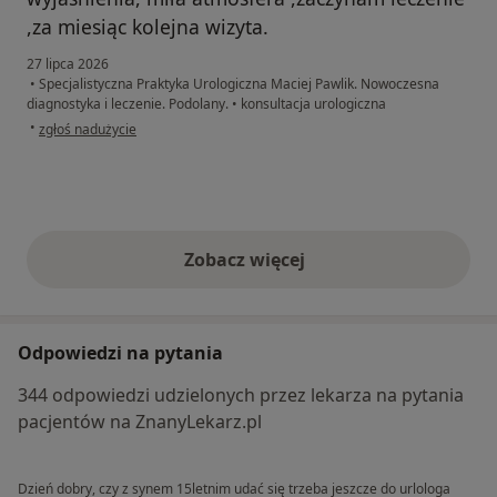
,za miesiąc kolejna wizyta.
27 lipca 2026
•
Specjalistyczna Praktyka Urologiczna Maciej Pawlik. Nowoczesna
diagnostyka i leczenie. Podolany.
•
konsultacja urologiczna
w opinii użytkownika Ludwik
•
zgłoś nadużycie
Zobacz więcej
opinie powyżej
Odpowiedzi na pytania
344 odpowiedzi udzielonych przez lekarza na pytania
pacjentów na ZnanyLekarz.pl
Dzień dobry, czy z synem 15letnim udać się trzeba jeszcze do urlologa