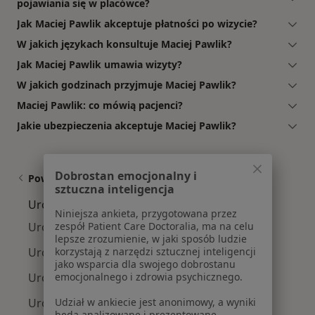
pojawiania się w placówce?
Jak Maciej Pawlik akceptuje płatności po wizycie?
W jakich językach konsultuje Maciej Pawlik?
Jak Maciej Pawlik umawia wizyty?
W jakich godzinach przyjmuje Maciej Pawlik?
Maciej Pawlik: co mówią pacjenci?
Jakie ubezpieczenia akceptuje Maciej Pawlik?
Dobrostan emocjonalny i
Powiązane wyszukiwania
sztuczna inteligencja
Urolodzy w pobliżu
Niniejsza ankieta, przygotowana przez
zespół Patient Care Doctoralia, ma na celu
Urolodzy Grunwald
lepsze zrozumienie, w jaki sposób ludzie
korzystają z narzędzi sztucznej inteligencji
Urolodzy Stare Miasto
jako wsparcia dla swojego dobrostanu
emocjonalnego i zdrowia psychicznego.
Urolodzy Nowe Miasto
Udział w ankiecie jest anonimowy, a wyniki
Urolodzy Jeżyce
będą analizowane i prezentowane