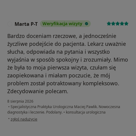
Marta P-T
Weryfikacja wizyty
M
Bardzo doceniam rzeczowe, a jednocześnie
życzliwe podejście do pacjenta. Lekarz uważnie
słucha, odpowiada na pytania i wszystko
wyjaśnia w sposób spokojny i zrozumiały. Mimo
że była to moja pierwsza wizyta, czułam się
zaopiekowana i miałam poczucie, że mój
problem został potraktowany kompleksowo.
Zdecydowanie polecam.
8 sierpnia 2026
•
Specjalistyczna Praktyka Urologiczna Maciej Pawlik. Nowoczesna
diagnostyka i leczenie. Podolany.
•
konsultacja urologiczna
w opinii użytkownika Marta P-T
•
zgłoś nadużycie