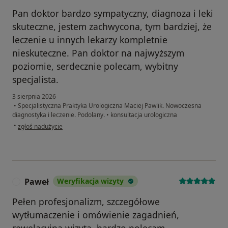
Pan doktor bardzo sympatyczny, diagnoza i leki
skuteczne, jestem zachwycona, tym bardziej, że
leczenie u innych lekarzy kompletnie
nieskuteczne. Pan doktor na najwyższym
poziomie, serdecznie polecam, wybitny
specjalista.
3 sierpnia 2026
•
Specjalistyczna Praktyka Urologiczna Maciej Pawlik. Nowoczesna
diagnostyka i leczenie. Podolany.
•
konsultacja urologiczna
w opinii użytkownika Beata
•
zgłoś nadużycie
Paweł
Weryfikacja wizyty
P
Pełen profesjonalizm, szczegółowe
wytłumaczenie i omówienie zagadnień,