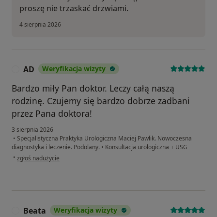
proszę nie trzaskać drzwiami.
4 sierpnia 2026
AD
Weryfikacja wizyty
A
Bardzo miły Pan doktor. Leczy całą naszą
rodzinę. Czujemy się bardzo dobrze zadbani
przez Pana doktora!
3 sierpnia 2026
•
Specjalistyczna Praktyka Urologiczna Maciej Pawlik. Nowoczesna
diagnostyka i leczenie. Podolany.
•
Konsultacja urologiczna + USG
w opinii użytkownika AD
•
zgłoś nadużycie
Beata
Weryfikacja wizyty
B