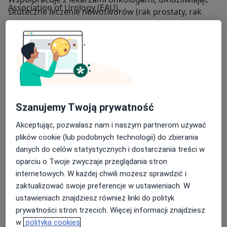
Association of Urology (EAU).
skuteczne leczenie nowotworów (rak prostaty, rak
pęcherza, rak nerki, rak jądra, rak prącia).
Facebook: Specjalista Urolog Poznań
Prywatnie: Mąż, ojciec trójki dzieci, dwie córki i syn
Zainteresowania: Lech Poznań, piłka nożna, tenis,
narty.
Najwyższa jakość. Profesjonalizm. Komfort.
Szanujemy Twoją prywatność
Bezpieczeństwo. Skuteczność. Konkurencyjne ceny.
Akceptując, pozwalasz nam i naszym partnerom używać
* wizyty także w innym terminie po ustaleniu
plików cookie (lub podobnych technologii) do zbierania
telefonicznym
danych do celów statystycznych i dostarczania treści w
oparciu o Twoje zwyczaje przeglądania stron
O mnie
więcej
internetowych. W każdej chwili możesz sprawdzić i
Zakres porad
zaktualizować swoje preferencje w ustawieniach. W
Urologia
ustawieniach znajdziesz również linki do polityk
prywatności stron trzecich. Więcej informacji znajdziesz
Główne obszary pomocy
w
polityka cookies