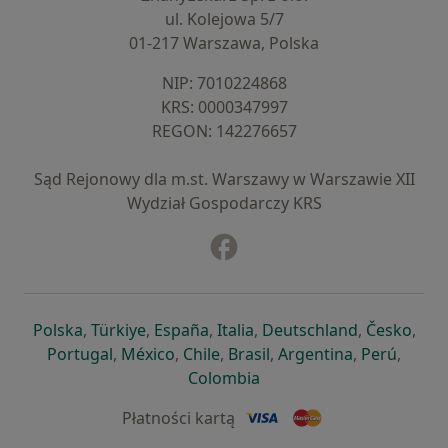
ul. Kolejowa 5/7
01-217 Warszawa, Polska
NIP: ⁠7010224868
KRS: ⁠0000347997
REGON: ⁠142276657
Sąd Rejonowy dla m.st. Warszawy w Warszawie XII
Wydział Gospodarczy KRS
Facebook
otwiera się w nowej karcie
otwiera się w nowej karcie
otwiera się w nowej karcie
otwiera się w nowej karcie
otwiera się w nowej karci
otwiera się
otwi
Polska
,
Türkiye
,
España
,
Italia
,
Deutschland
,
Česko
,
otwiera się w nowej karcie
otwiera się w nowej karcie
otwiera się w nowej karcie
otwiera się w nowej kar
otwiera się 
otwier
Portugal
,
México
,
Chile
,
Brasil
,
Argentina
,
Perú
,
otwiera się w nowej karc
Colombia
Płatności kartą