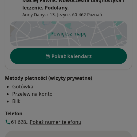
Maciej Pawlik. Nowoczesna diagnostyka i
leczenie. Podolany.
Anny Danysz 13,
Jeżyce
, 60-462
Poznań
Powiększ mapę
otwiera się w nowej karcie
Dostępność
Pokaż kalendarz
Metody płatności (wizyty prywatne)
Gotówka
Przelew na konto
Blik
Telefon
61 628...
Pokaż numer telefonu