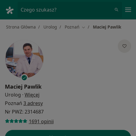
Me
Czego szukasz?
Strona Główna
Urolog
Poznań
Maciej Pawlik
Zmień miasto
Maciej Pawlik
O specjalizacjach
Urolog
·
Więcej
Poznań
3 adresy
Nr PWZ: 2314687
1691 opinii