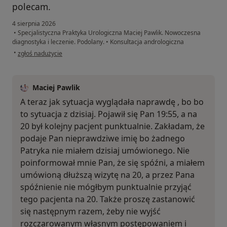
polecam.
4 sierpnia 2026
•
Specjalistyczna Praktyka Urologiczna Maciej Pawlik. Nowoczesna
diagnostyka i leczenie. Podolany.
•
Konsultacja andrologiczna
w opinii użytkownika Patryk
•
zgłoś nadużycie
Maciej Pawlik
A teraz jak sytuacja wyglądała naprawdę , bo bo
to sytuacja z dzisiaj. Pojawił się Pan 19:55, a na
20 był kolejny pacjent punktualnie. Zakładam, że
podaje Pan nieprawdziwe imię bo żadnego
Patryka nie miałem dzisiaj umówionego. Nie
poinformował mnie Pan, że się spóźni, a miałem
umówioną dłuższą wizytę na 20, a przez Pana
spóźnienie nie mógłbym punktualnie przyjąć
tego pacjenta na 20. Także proszę zastanowić
się następnym razem, żeby nie wyjść
rozczarowanym własnym postępowaniem i