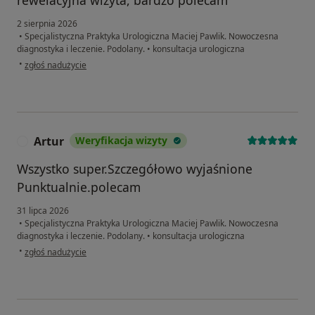
rewelacyjna wizyta, bardzo polecam
2 sierpnia 2026
•
Specjalistyczna Praktyka Urologiczna Maciej Pawlik. Nowoczesna
diagnostyka i leczenie. Podolany.
•
konsultacja urologiczna
w opinii użytkownika Paweł
•
zgłoś nadużycie
Artur
Weryfikacja wizyty
A
Wszystko super.Szczegółowo wyjaśnione
Punktualnie.polecam
31 lipca 2026
•
Specjalistyczna Praktyka Urologiczna Maciej Pawlik. Nowoczesna
diagnostyka i leczenie. Podolany.
•
konsultacja urologiczna
w opinii użytkownika Artur
•
zgłoś nadużycie