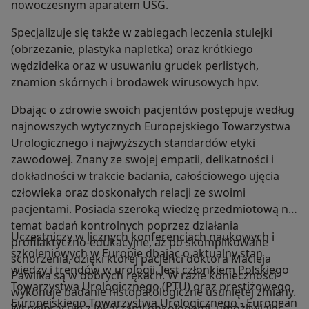
nowoczesnym aparatem USG.
Specjalizuje się także w zabiegach leczenia stulejki
(obrzezanie, plastyka napletka) oraz krótkiego
wędzidełka oraz w usuwaniu grudek perlistych,
znamion skórnych i brodawek wirusowych hpv.
Dbając o zdrowie swoich pacjentów postępuje według
najnowszych wytycznych Europejskiego Towarzystwa
Urologicznego i najwyższych standardów etyki
zawodowej. Znany ze swojej empatii, delikatności i
dokładności w trakcie badania, całościowego ujęcia
człowieka oraz doskonałych relacji ze swoimi
pacjentami. Posiada szeroką wiedzę przedmiotową na
temat badań kontrolnych poprzez działania
Uczestniczy w licznych konferencjach naukowych i
profilaktyczno-edukacyjne, aż po skomplikowane
szkoleniowych w Europie dbając o aktualny stan
schorzenia, dzięki której pacjenci doktora Macieja
wiedzy i trendów w urologii. Jest członkiem Polskiego
Pawlika są w dobrych rękach. W razie konieczności
Towarzystwa Urologicznego (PTU) oraz prestiżowego
wykonuje badanie histopatologiczne usuniętej zmiany.
Europejskiego Towarzystwa Urologicznego - European
Współpracuje z lekarzami onkologami, umożliwiając