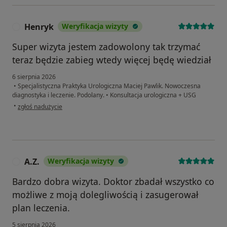
Henryk
Weryfikacja wizyty
H
Super wizyta jestem zadowolony tak trzymać
teraz będzie zabieg wtedy więcej będę wiedział
6 sierpnia 2026
•
Specjalistyczna Praktyka Urologiczna Maciej Pawlik. Nowoczesna
diagnostyka i leczenie. Podolany.
•
Konsultacja urologiczna + USG
w opinii użytkownika Henryk
•
zgłoś nadużycie
A.Z.
Weryfikacja wizyty
A
Bardzo dobra wizyta. Doktor zbadał wszystko co
możliwe z moją dolegliwością i zasugerował
plan leczenia.
5 sierpnia 2026