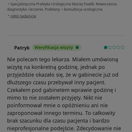
•
Specjalistyczna Praktyka Urologiczna Maciej Pawlik. Nowoczesna
diagnostyka i leczenie. Podolany.
•
konsultacja urologiczna
w opinii użytkownika A.Z.
•
zgłoś nadużycie
Patryk
Weryfikacja wizyty
P
Nie polecam tego lekarza. Miałem umówioną
wizytę na konkretną godzinę, jednak po
przyjeździe okazało się, że w gabinecie już od
dłuższego czasu przebywał inny pacjent.
Czekałem pod gabinetem wprawie godzinę i
mimo to nie zostałem przyjęty. Nikt nie
poinformował mnie o opóźnieniu ani nie
zaproponował innego terminu. To całkowity
brak szacunku dla czasu pacjenta i bardzo
nieprofesjonalne podejście. Zdecydowanie nie