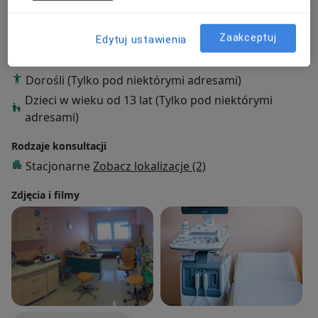
Stulejka
Kolka nerkowa
Kamica nerkowa
a11y_sr_more_di
Przerost prostaty
Rak prostaty
+73
Zaakceptuj
Edytuj ustawienia
Pacjenci których przyjmuję
Dorośli (Tylko pod niektórymi adresami)
Dzieci w wieku od 13 lat (Tylko pod niektórymi
adresami)
Rodzaje konsultacji
Stacjonarne
Zobacz lokalizacje (2)
Zdjęcia i filmy