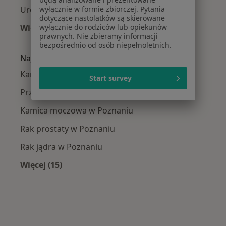
wyłącznie w formie zbiorczej. Pytania
Urolodzy Wilda
dotyczące nastolatków są skierowane
wyłącznie do rodziców lub opiekunów
Więcej (1)
prawnych. Nie zbieramy informacji
Więcej w kategorii: Urolodzy w pobliżu
bezpośrednio od osób niepełnoletnich.
Najczęście leczone choroby
Kamica nerkowa w Poznaniu
Start survey
Przerost prostaty w Poznaniu
Kamica moczowa w Poznaniu
Rak prostaty w Poznaniu
Rak jądra w Poznaniu
Więcej (15)
Więcej w kategorii: Najczęście leczone chorob