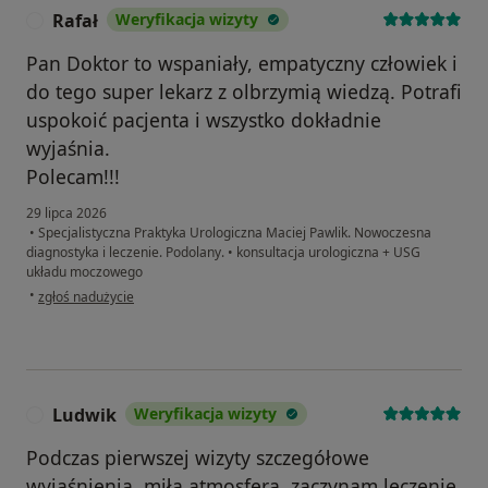
Rafał
Weryfikacja wizyty
R
Pan Doktor to wspaniały, empatyczny człowiek i
do tego super lekarz z olbrzymią wiedzą. Potrafi
uspokoić pacjenta i wszystko dokładnie
wyjaśnia.
Polecam!!!
29 lipca 2026
•
Specjalistyczna Praktyka Urologiczna Maciej Pawlik. Nowoczesna
diagnostyka i leczenie. Podolany.
•
konsultacja urologiczna + USG
układu moczowego
w opinii użytkownika Rafał
•
zgłoś nadużycie
Ludwik
Weryfikacja wizyty
L
Podczas pierwszej wizyty szczegółowe
wyjaśnienia, miła atmosfera ,zaczynam leczenie