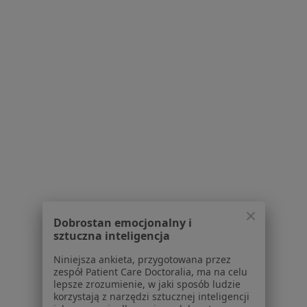
Centrum Zdrowia Rodziny
·
Więcej
Urologia, Interna, Ginekologia
40 opinii
Mostowa 12, Kamionki
•
Mapa
Konsultacja urologiczna
350 zł
Brak dostępnych specjalistów z wolnymi terminami w tym centrum medycznym.
Pokaż profil
Dobrostan emocjonalny i
sztuczna inteligencja
Powiązane wyszukiwania
|
Oferty pracy - Urolog
Niniejsza ankieta, przygotowana przez
W pobliżu Kamionek
zespół Patient Care Doctoralia, ma na celu
Urolodzy w Poznaniu
lepsze zrozumienie, w jaki sposób ludzie
korzystają z narzędzi sztucznej inteligencji