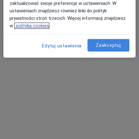
zaktualizować swoje preferencje w ustawieniach. W
ustawieniach znajdziesz również linki do polityk
prywatności stron trzecich. Więcej informacji znajdziesz
w
polityka cookies
lek. Jacek Sobkowiak
Zaakceptuj
Edytuj ustawienia
·
Więcej
Urolog
514 opinii
Adres 1
Adres 2
Adres 3
Kossaka 4, Poznań
•
Mapa
LEKARZ Prywatne Gabinety Lekarskie
Konsultacja urologiczna
350 zł
Specjalista nie oferuje umawiania online pod tym adresem.
Poproś o wizytę