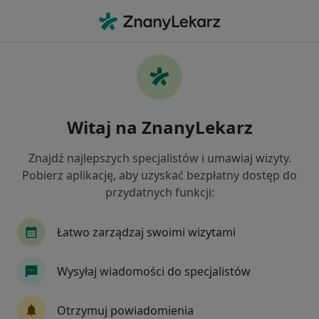
Me
Urolog • Kamionki, wielkopolskie
Filtry
Mapa
Polecani urolodzy w Kamionkach
Witaj na ZnanyLekarz
Jak działają wyniki wyszukiwania
Znajdź najlepszych specjalistów i umawiaj wizyty.
Pobierz aplikację, aby uzyskać bezpłatny dostęp do
przydatnych funkcji:
Łatwo zarządzaj swoimi wizytami
Wysyłaj wiadomości do specjalistów
lek. Łukasz Wojnar
·
Więcej
Urolog, Androlog
Otrzymuj powiadomienia