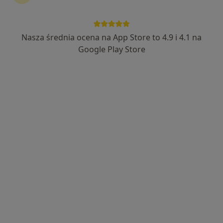
762 opinie
Mostowa 12, Kamionki
•
Mapa
Centrum Zdrowia Rodziny
Nasza średnia ocena na App Store to 4.9 i 4.1 na
Konsultacja urologiczna
350 zł
Google Play Store
Specjalista nie oferuje umawiania online pod tym adresem.
Poproś o wizytę
lek. Marek Walczak
·
Więcej
W trakcie specjalizacji (Urolog)
13 opinii