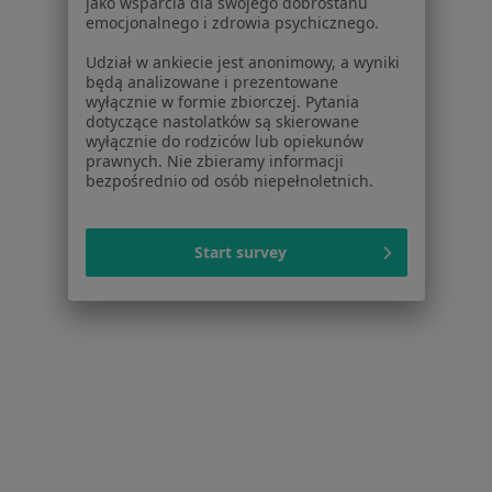
Urolodzy w Gnieznie
jako wsparcia dla swojego dobrostanu
emocjonalnego i zdrowia psychicznego.
Urolodzy w Śremie
Udział w ankiecie jest anonimowy, a wyniki
Urolodzy w Swarzędzu
będą analizowane i prezentowane
wyłącznie w formie zbiorczej. Pytania
Urolodzy w Wrześni
dotyczące nastolatków są skierowane
wyłącznie do rodziców lub opiekunów
Więcej (13)
prawnych. Nie zbieramy informacji
bezpośrednio od osób niepełnoletnich.
Więcej w kategorii: W pobliżu Kamionek
Najczęstsze schorzenia
Start survey
Kamica moczowa Kamionki
Kamica nerkowa Kamionki
Krwiomocz Kamionki
Przerost prostaty Kamionki
Rak jądra Kamionki
Więcej (15)
Więcej w kategorii: Najczęstsze schorzenia