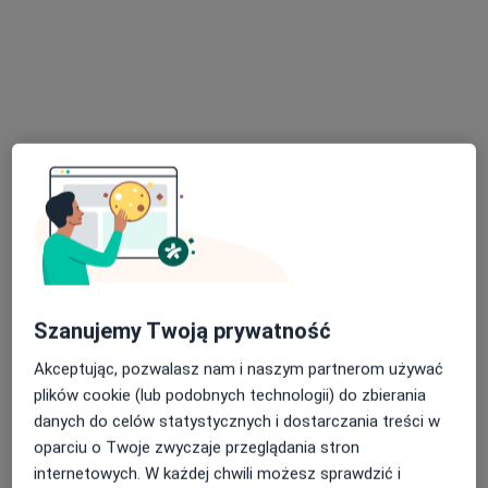
lek. Mikołaj Sieciechowicz
·
Więcej
Urolog, Chirurg
1729 opinii
Adres
Online
Zofii Nałkowskiej 8, Poznań
•
Mapa
Gabinet Urologiczny
Konsultacja urologiczna + USG
400 zł
Szanujemy Twoją prywatność
Specjalista nie oferuje umawiania online pod tym adresem.
Akceptując, pozwalasz nam i naszym partnerom używać
Poproś o wizytę
plików cookie (lub podobnych technologii) do zbierania
danych do celów statystycznych i dostarczania treści w
oparciu o Twoje zwyczaje przeglądania stron
internetowych. W każdej chwili możesz sprawdzić i