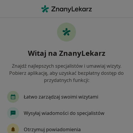
Me
Urolog • Gniezno, wielkopolskie
Filtry
Ubezpieczenie
Mapa
Polecani urolodzy w Gnieznie
Witaj na ZnanyLekarz
Jak działają wyniki wyszukiwania
Znajdź najlepszych specjalistów i umawiaj wizyty.
Pobierz aplikację, aby uzyskać bezpłatny dostęp do
Wybierz swoje ubezpieczenie
przydatnych funkcji:
Łatwo zarządzaj swoimi wizytami
Wysyłaj wiadomości do specjalistów
Otrzymuj powiadomienia