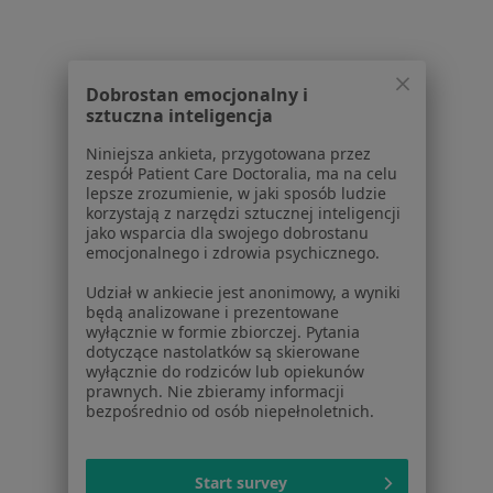
Powiązane wyszukiwania
|
Oferty pracy - Urolog
Dobrostan emocjonalny i
W pobliżu Gniezna
sztuczna inteligencja
Urolodzy w Poznaniu
Niniejsza ankieta, przygotowana przez
zespół Patient Care Doctoralia, ma na celu
Urolodzy w Swarzędzu
lepsze zrozumienie, w jaki sposób ludzie
korzystają z narzędzi sztucznej inteligencji
Urolodzy w Wrześni
jako wsparcia dla swojego dobrostanu
emocjonalnego i zdrowia psychicznego.
Urolodzy w Inowrocławiu
Udział w ankiecie jest anonimowy, a wyniki
Urolodzy w Wągrowcu
będą analizowane i prezentowane
wyłącznie w formie zbiorczej. Pytania
Więcej (7)
dotyczące nastolatków są skierowane
Więcej w kategorii: W pobliżu Gniezna
wyłącznie do rodziców lub opiekunów
prawnych. Nie zbieramy informacji
Najczęstsze schorzenia
bezpośrednio od osób niepełnoletnich.
Przerost prostaty Gniezno
Rak prostaty Gniezno
Start survey