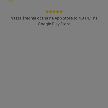
lek. Grzegorz Gradzewicz
·
Więcej
W trakcie specjalizacji (Urolog), Chirurg
Nasza średnia ocena na App Store to 4.9 i 4.1 na
8 opinii
Google Play Store
Wolności 4a, Gniezno
•
Mapa
Centrum Medyczne Salomed
Konsultacja urologiczna
300 zł
Specjalista nie oferuje umawiania online pod tym adresem.
Poproś o wizytę