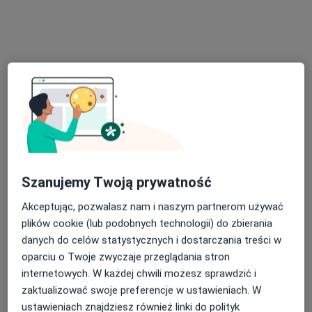
w obszarach bliskich Twojemu wyszukiwaniu.
Bezpieczne płatności
lek. Jan Sporny
Szanujemy Twoją prywatność
·
Więcej
Urolog
197 opinii
Akceptując, pozwalasz nam i naszym partnerom używać
plików cookie (lub podobnych technologii) do zbierania
Adres 1
Adres 2
danych do celów statystycznych i dostarczania treści w
oparciu o Twoje zwyczaje przeglądania stron
Poselska 68, Środa Wielkopolska
•
Mapa
internetowych. W każdej chwili możesz sprawdzić i
Centrum Medyczne Nasmedica
zaktualizować swoje preferencje w ustawieniach. W
Konsultacja urologiczna
300 zł
ustawieniach znajdziesz również linki do polityk