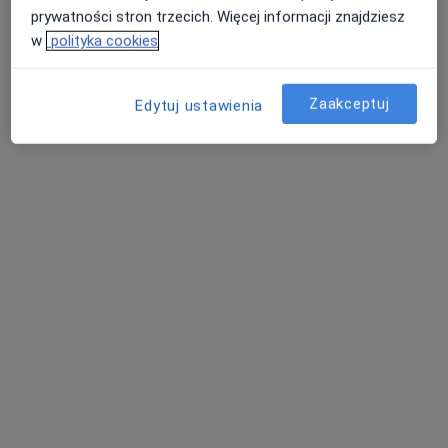
prywatności stron trzecich. Więcej informacji znajdziesz
Specjalista nie oferuje umawiania online pod tym adresem.
w
polityka cookies
Poproś o wizytę
Zaakceptuj
Edytuj ustawienia
lek. Rafał Olejniczak
·
Więcej
W trakcie specjalizacji (Urolog)
84 opinie
Adres 1
Adres 2
Adres 3
ZALASEWO Transportowa 20, Zalasewo
•
Mapa