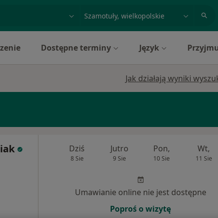
acja, badanie lub nazwisko
miasto lub dzielnica
zenie
Dostępne terminy
Język
Przyjmu
Jak działają wyniki wysz
iak
Dziś
Jutro
Pon,
Wt,
8 Sie
9 Sie
10 Sie
11 Sie
Umawianie online nie jest dostępne
Poproś o wizytę