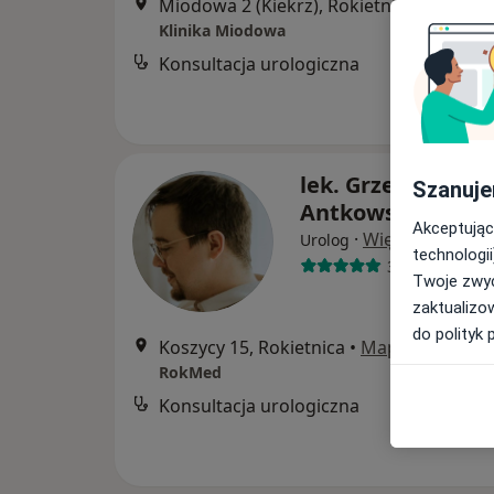
Miodowa 2 (Kiekrz), Rokietnica
•
Mapa
Klinika Miodowa
Konsultacja urologiczna
lek. Grzegorz
Szanuje
Antkowski
Akceptując
·
Więcej
Urolog
technologii
36 opinii
Twoje zwyc
zaktualizo
do polityk 
Koszycy 15, Rokietnica
•
Mapa
RokMed
Konsultacja urologiczna