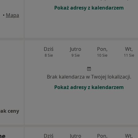
Pokaż adresy z kalendarzem
tuły
•
Mapa
Dziś
Jutro
Pon,
Wt,
8 Sie
9 Sie
10 Sie
11 Sie
Brak kalendarza w Twojej lokalizacji.
Pokaż adresy z kalendarzem
rak ceny
ne
Dziś
Jutro
Pon,
Wt,