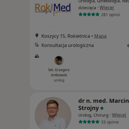
Urologia, Ginekologia, Ne
·
Więcej
dziecięca
281 opinii
Koszycy 15, Rokietnica
•
Mapa
Konsultacja urologiczna
lek. Grzegorz
Antkowski
urolog
dr n. med. Marcin
Strojny
·
Więcej
Urolog, Chirurg
33 opinie