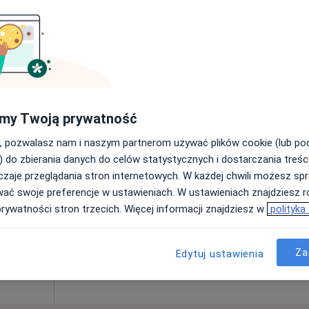
350 zł
Dziś
Jutro
Pon,
Wt,
my Twoją prywatność
8 Sie
9 Sie
10 Sie
11 Sie
, pozwalasz nam i naszym partnerom używać plików cookie (lub p
) do zbierania danych do celów statystycznych i dostarczania treśc
zaje przeglądania stron internetowych. W każdej chwili możesz spr
Umawianie online nie jest dostępne
wać swoje preferencje w ustawieniach. W ustawieniach znajdziesz ró
Poproś o wizytę
prywatności stron trzecich. Więcej informacji znajdziesz w
polityka
Za
od 250 zł
Edytuj ustawienia