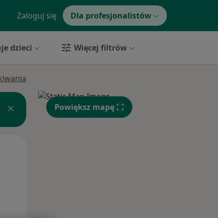
Zaloguj się
Dla profesjonalistów
je dzieci
Więcej filtrów
ukiwania
Powiększ mapę
Śr,
Czw,
Pt,
12 Sie
13 Sie
14 Sie