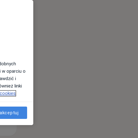
Śr,
Czw,
Pt,
12 Sie
13 Sie
14 Sie
odobnych
i w oparciu o
awdzić i
wnież linki
 cookies
akceptuj