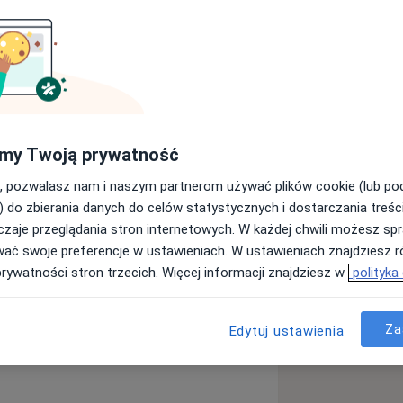
esy
Ubezpieczenia
Opinie (103)
Odpowiedzi na py
my Twoją prywatność
, pozwalasz nam i naszym partnerom używać plików cookie (lub p
) do zbierania danych do celów statystycznych i dostarczania treśc
zaje przeglądania stron internetowych. W każdej chwili możesz spr
wać swoje preferencje w ustawieniach. W ustawieniach znajdziesz ró
prywatności stron trzecich. Więcej informacji znajdziesz w
polityka
enia
a11y_sr_more_diseases
roby wieku podeszłego
+3
Za
Edytuj ustawienia