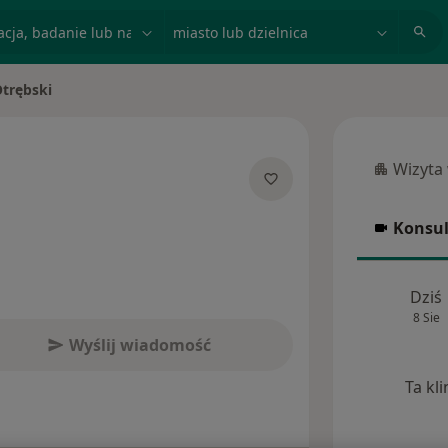
acja, badanie lub nazwisko
miasto lub dzielnica
Otrębski
o
Wizyta
Wizyta w
cjalizacjach
Konsul
Konsulta
Dziś
8 Sie
Wyślij wiadomość
Ta kl