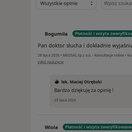
Bogumiła
Płatność i wizyta zweryfik
B
Pan doktor słucha i dokładnie wyjaśni
28 lipca 2026
•
MEDSAL Sp z o.o. - Konsultacje online
•
Kon
w opinii użytkownika Bogumiła
zgłoś nadużycie
lek. Maciej Otrębski
Bardzo dziękuję za opinię !
29 lipca 2026
Wiola
Płatność i wizyta zweryfikowane
W