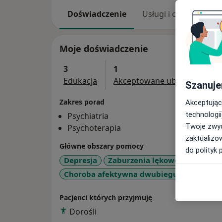
Doświadczenie
Usługi i ceny
Adr
Moje doświadczenie
3
1
Edukacja
Akceptowane ubezpieczenia
Szanuje
Zakres porad
Akceptując
technologii
Psychiatria
Twoje zwyc
Psychoterapia
zaktualizo
Główne obszary pomocy
do polityk 
Depresja
Zaburzenia lękowe
Schizofr
Choroba afektywna dwubiegunowa
Cho
Pacjenci których przyjmuję
Dorośli