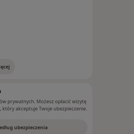
ęcej
adresie
h
ntów prywatnych. Możesz opłacić wizytę
ę, który akceptuje Twoje ubezpieczenie.
według ubezpieczenia