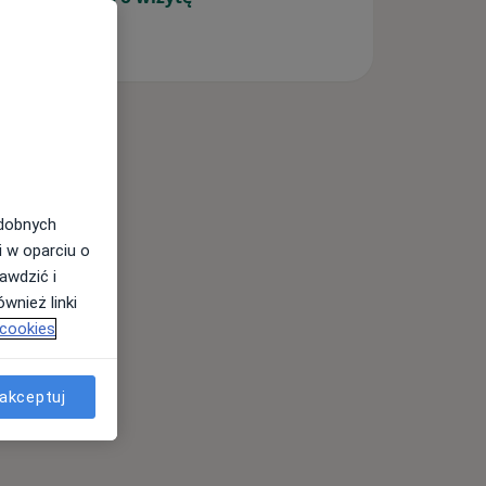
tania (5)
odobnych
i w oparciu o
awdzić i
wnież linki
 cookies
akceptuj