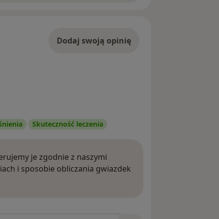
Dodaj swoją opinię
śnienia
Skuteczność leczenia
rujemy je zgodnie z naszymi
iach i sposobie obliczania gwiazdek
ięcej o opiniach
niach