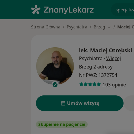
specjaliz
Strona Główna
Psychiatra
Brzeg
Maciej 
Zmień miast
lek.
Maciej Otrębski
O spe
Psychiatra
·
Więcej
Brzeg
2 adresy
Nr PWZ: 1372754
103 opinie
Umów wizytę
Skupienie na pacjencie