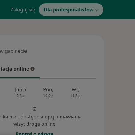
Zaloguj się
Dla profesjonalistów
 w gabinecie
 gabinecie
tacja online
cja online
Jutro
Pon,
Wt,
Śr,
Czw
9 Sie
10 Sie
11 Sie
12 Sie
13 Si
inika nie udostępnia opcji umawiania
wizyt drogą online
Poproś o wizytę