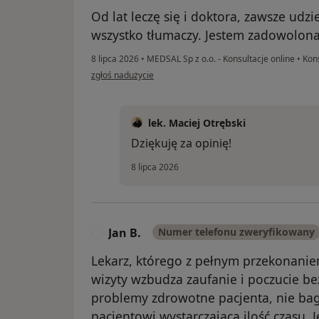
Od lat leczę się i doktora, zawsze ud
wszystko tłumaczy. Jestem zadowolon
8 lipca 2026
•
MEDSAL Sp z o.o. - Konsultacje online
•
Kons
w opinii użytkownika Wiola
zgłoś nadużycie
lek. Maciej Otrębski
Dziękuję za opinię!
8 lipca 2026
Jan B.
Numer telefonu zweryfikowany
J
Lekarz, którego z pełnym przekonanie
wizyty wzbudza zaufanie i poczucie be
problemy zdrowotne pacjenta, nie bag
pacjentowi wystarczającą ilość czasu. 