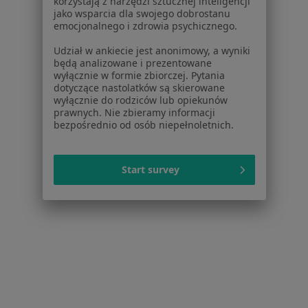
korzystają z narzędzi sztucznej inteligencji
lek. Igor Więcek
jako wsparcia dla swojego dobrostanu
emocjonalnego i zdrowia psychicznego.
·
Więcej
Psychiatra
233 opinie
Udział w ankiecie jest anonimowy, a wyniki
będą analizowane i prezentowane
Popularny specjalista: pacjenci chętnie płacą
wyłącznie w formie zbiorczej. Pytania
online
dotyczące nastolatków są skierowane
wyłącznie do rodziców lub opiekunów
Konsultacja online (kolejna)
300 zł
prawnych. Nie zbieramy informacji
bezpośrednio od osób niepełnoletnich.
Specjalista nie oferuje umawiania online pod tym adresem.
Poproś o wizytę
Start survey