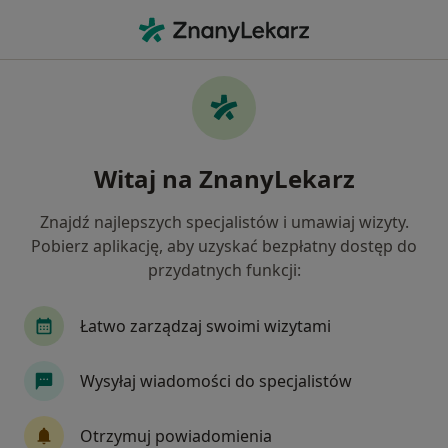
Me
Psychiatra • Strzelce Opolskie, opolskie
Filtry
Mapa
Polecani psychiatrzy w Strzelcach Opolskich
Witaj na ZnanyLekarz
Jak działają wyniki wyszukiwania
Znajdź najlepszych specjalistów i umawiaj wizyty.
Pobierz aplikację, aby uzyskać bezpłatny dostęp do
przydatnych funkcji:
Łatwo zarządzaj swoimi wizytami
Wysyłaj wiadomości do specjalistów
lek. Dawid Wierzba
·
Więcej
Psychiatra
Otrzymuj powiadomienia