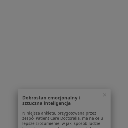
·
Więcej
Psychiatra
88 opinii
Popularny specjalista: pacjenci chętnie płacą
online
E-recepta - kontynuacja leczenia
100 zł
Specjalista nie oferuje umawiania online pod tym adresem.
Poproś o wizytę
Dobrostan emocjonalny i
sztuczna inteligencja
Niniejsza ankieta, przygotowana przez
zespół Patient Care Doctoralia, ma na celu
lepsze zrozumienie, w jaki sposób ludzie
Bezpieczne płatności