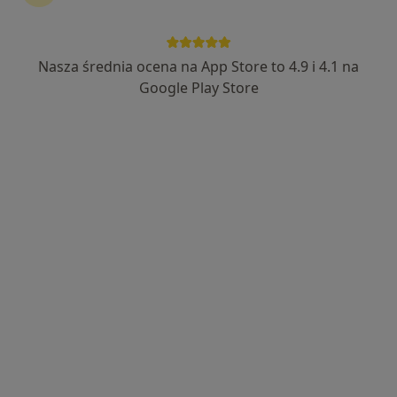
34 opinie
Adres
Online
Nasza średnia ocena na App Store to 4.9 i 4.1 na
Google Play Store
Gliwicka 5, Toszek
•
Mapa
Szpital Psychiatryczny w Toszku
Specjalista nie oferuje umawiania online pod tym adresem.
Poproś o wizytę
lek. Tomasz Kowalski