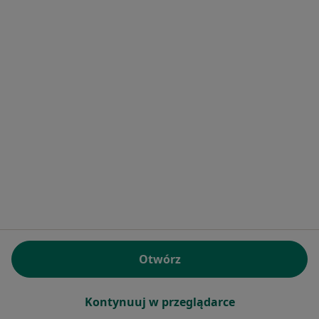
Bezpieczne płatności
lek. Karina Łabędowicz-Więcek
·
Więcej
Psychiatra
173 opinie
Popularny specjalista: pacjenci chętnie płacą
online
Konsultacja online (kolejna)
300 zł
Specjalista nie oferuje umawiania online pod tym adresem.
Poproś o wizytę
Otwórz
Powiązane wyszukiwania
|
Oferty pracy - Psychiatra
Kontynuuj w przeglądarce
W pobliżu Strzelec Opolskich