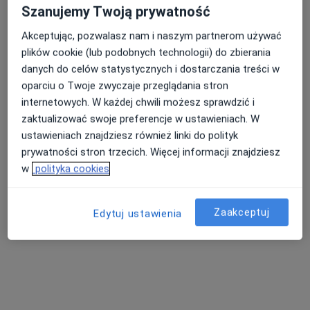
Szanujemy Twoją prywatność
6 opinii
Akceptując, pozwalasz nam i naszym partnerom używać
Gliwicka 5, Toszek
•
Mapa
plików cookie (lub podobnych technologii) do zbierania
Konsultacja psychiatryczna
danych do celów statystycznych i dostarczania treści w
Brak dostępnych specjalistów z wolnymi terminami w tym centrum medycznym.
oparciu o Twoje zwyczaje przeglądania stron
internetowych. W każdej chwili możesz sprawdzić i
Pokaż profil
zaktualizować swoje preferencje w ustawieniach. W
ustawieniach znajdziesz również linki do polityk
prywatności stron trzecich. Więcej informacji znajdziesz
w
polityka cookies
Zaakceptuj
Edytuj ustawienia
Jerzy Jan Ruman
Psychiatra