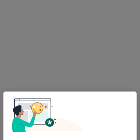
297 opinii
Strażacka 10, Strzelce Opolskie
•
Mapa
Konsultacja psychiatryczna (kolejna wizyta)
250 zł
Pokaż więcej usług
Brak dostępnych specjalistów z wolnymi terminami w tym centrum medycznym.
Pokaż profil
Szpital Psychiatryczny w Toszku
·
Więcej
Psychiatria, Psychologia, Interna