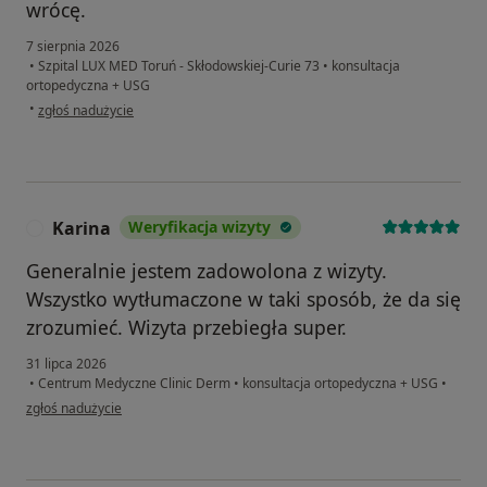
wrócę.
7 sierpnia 2026
•
Szpital LUX MED Toruń - Skłodowskiej-Curie 73
•
konsultacja
ortopedyczna + USG
w opinii użytkownika Magdalena
•
zgłoś nadużycie
Karina
Weryfikacja wizyty
K
Generalnie jestem zadowolona z wizyty.
Wszystko wytłumaczone w taki sposób, że da się
zrozumieć. Wizyta przebiegła super.
31 lipca 2026
•
Centrum Medyczne Clinic Derm
•
konsultacja ortopedyczna + USG
•
w opinii użytkownika Karina
zgłoś nadużycie