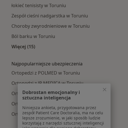
łokieć tenisisty w Toruniu
Zespół cieśni nadgarstka w Toruniu
Choroby zwyrodnieniowe w Toruniu
Ból barku w Toruniu
Więcej (15)
Więcej w kategorii: Najczęście leczone chorob
Najpopularniejsze ubezpieczenia
Ortopedzi z POLMED w Toruniu
Ortopedzi z JP MEDICA w Toruniu
Dobrostan emocjonalny i
Ortopedzi z Compensa w Toruniu
sztuczna inteligencja
Ortopedzi z Signal Iduna w Toruniu
Niniejsza ankieta, przygotowana przez
zespół Patient Care Doctoralia, ma na celu
Ortopedzi z Enel-med w Toruniu
lepsze zrozumienie, w jaki sposób ludzie
korzystają z narzędzi sztucznej inteligencji