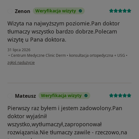
Zenon
Weryfikacja wizyty
Z
Wizyta na najwyższym poziomie.Pan doktor
tłumaczy wszystko bardzo dobrze.Polecam
wizytę u Pana doktora.
31 lipca 2026
•
Centrum Medyczne Clinic Derm
•
konsultacja ortopedyczna + USG
•
w opinii użytkownika Zenon
zgłoś nadużycie
Mateusz
Weryfikacja wizyty
M
Pierwszy raz byłem i jestem zadowolony.Pan
doktor wyjaśnił
wszystko,wytłumaczył,zaproponował
rozwiązania.Nie tłumaczy zawile - rzeczowo,na