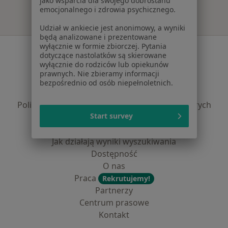
jako wsparcia dla swojego dobrostanu
emocjonalnego i zdrowia psychicznego.
Udział w ankiecie jest anonimowy, a wyniki
będą analizowane i prezentowane
wyłącznie w formie zbiorczej. Pytania
Serwis
dotyczące nastolatków są skierowane
wyłącznie do rodziców lub opiekunów
Regulamin
prawnych. Nie zbieramy informacji
Polityka prywatności pacjentów
bezpośrednio od osób niepełnoletnich.
Polityka prywatności profesjonalistów
Polityka prywatności dla profesjonalistów, których
Start survey
dane pozyskaliśmy samodzielnie
Polityka cookies
Jak działają wyniki wyszukiwania
Dostępność
O nas
Praca
Rekrutujemy!
Partnerzy
Centrum prasowe
Kontakt