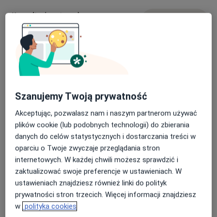
Society for Sports Traumatology, Knee Surgery and
Arthroscopy), ICRS (International Cartilage
Konsultacja ortopedyczna
Umów wizytę
Regeneration and Joint Preservation Society), ISAKOS
Od 390 zł
Szczegóły
(International Society of Arthroscopy, Knee Surgery
and Orthopedic Sports Medicine) oraz PTBŁ (Polskie
Konsultacja ortopedyczna + USG
Towarzystwo Barku i Łokcia).
Umów wizytę
Od 400 zł
Szczegóły
Posiadam tytuł Akredytowanego Trenera ESSKA.
Jestem autorem i współautorem kilkudziesięciu prac
naukowych opublikowanych w najlepszych
Szanujemy Twoją prywatność
Artroskopia barku
Umów wizytę
czasopismach międzynarodowych (m.in. Radiology,
Od 400 zł
Szczegóły
Akceptując, pozwalasz nam i naszym partnerom używać
Cartilage, Archives of Orthopaedic and Trauma
plików cookie (lub podobnych technologii) do zbierania
Surgery) cytowanych ponad 360 razy.
danych do celów statystycznych i dostarczania treści w
Artroskopia stawu biodrowego
Umów wizytę
oparciu o Twoje zwyczaje przeglądania stron
Od 400 zł
Szczegóły
internetowych. W każdej chwili możesz sprawdzić i
zaktualizować swoje preferencje w ustawieniach. W
Artroskopia stawu kolanowego
ustawieniach znajdziesz również linki do polityk
Umów wizytę
Od 400 zł
Szczegóły
prywatności stron trzecich. Więcej informacji znajdziesz
w
polityka cookies
+ 2 usługi