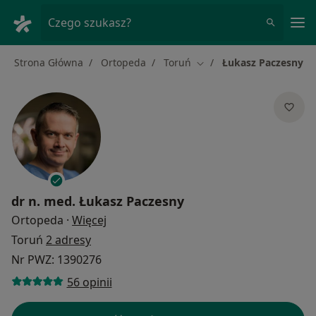
Me
Czego szukasz?
Strona Główna
Ortopeda
Toruń
Łukasz Paczesny
Zmień miasto
dr n. med.
Łukasz Paczesny
O specjalizacjach
Ortopeda
·
Więcej
Toruń
2 adresy
Nr PWZ: 1390276
56 opinii