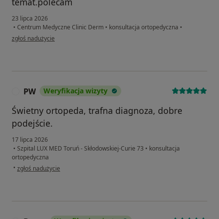
temat.polecam
23 lipca 2026
•
Centrum Medyczne Clinic Derm
•
konsultacja ortopedyczna
•
w opinii użytkownika Mateusz
zgłoś nadużycie
PW
Weryfikacja wizyty
P
Świetny ortopeda, trafna diagnoza, dobre
podejście.
17 lipca 2026
•
Szpital LUX MED Toruń - Skłodowskiej-Curie 73
•
konsultacja
ortopedyczna
w opinii użytkownika PW
•
zgłoś nadużycie