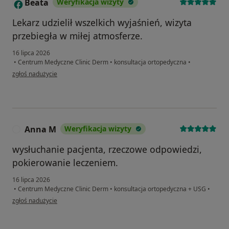
Beata
Weryfikacja wizyty
B
Lekarz udzielił wszelkich wyjaśnień, wizyta
przebiegła w miłej atmosferze.
16 lipca 2026
•
Centrum Medyczne Clinic Derm
•
konsultacja ortopedyczna
•
w opinii użytkownika Beata
zgłoś nadużycie
Anna M
Weryfikacja wizyty
A
wysłuchanie pacjenta, rzeczowe odpowiedzi,
pokierowanie leczeniem.
16 lipca 2026
•
Centrum Medyczne Clinic Derm
•
konsultacja ortopedyczna + USG
•
w opinii użytkownika Anna M
zgłoś nadużycie