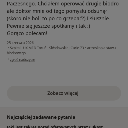
Paczesnego. Chciałem operować drugie biodro
ale doktor mnie od tego pomysłu odsunął
(skoro nie boli to po co grzebać?) I słusznie.
Pewnie się jeszcze spotkamy i tak :)
Gorąco polecam!
25 czerwca 2026
•
Szpital LUX MED Toruń - Skłodowskiej-Curie 73
•
artroskopia stawu
biodrowego
w opinii użytkownika Piotr
•
zgłoś nadużycie
Zobacz więcej
opinie powyżej
Najczęściej zadawane pytania
Jaki jest zakres porad oferowanych przez Łukasz