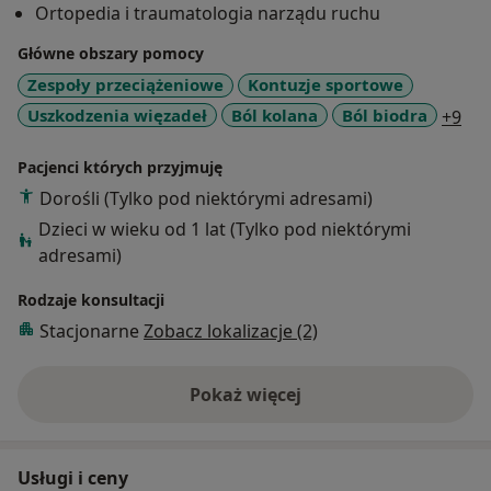
Ortopedia i traumatologia narządu ruchu
ortopedyczno-fizjoterapeutyczne. Po zmianie
właściciela Lecznic Citomed, w okresie 2023-2024,
Główne obszary pomocy
pełniłem funkcję Dyrektora Szpitala LUX MED w
Zespoły przeciążeniowe
Kontuzje sportowe
Toruniu.
a11
Uszkodzenia więzadeł
Ból kolana
Ból biodra
+9
Specjalizuję się w artroskopii barku, biodra, kolana i
stawu skokowego. Szczególnie interesuje mnie
Pacjenci których przyjmuję
leczenie urazów i schorzeń przeciążeniowych u
Dorośli (Tylko pod niektórymi adresami)
sportowców. Posiadam bardzo duże doświadczenie w
Dzieci w wieku od 1 lat (Tylko pod niektórymi
diagnostyce i leczeniu urazów sportowych i schorzeń
adresami)
przeciążeniowych u osób aktywnych. Specjalizuję się w
zabiegach artroskopowych barku, biodra, kolana oraz
Rodzaje konsultacji
stawu skokowego.
Stacjonarne
Zobacz lokalizacje (2)
Regularnie uczestniczę w międzynarodowych
konferencjach medycznych, jestem trenerem lekarzy i
fizjoterapeutów w na licznych warsztatach i kursach
Pokaż więcej
o doświadczeniu
międzynarodowych. Od roku 2021 jestem członkiem
Zarządu Polskiego Towarzystwa Artroskopowego.
Jestem także aktywnym członkiem ESSKA (European
Usługi i ceny