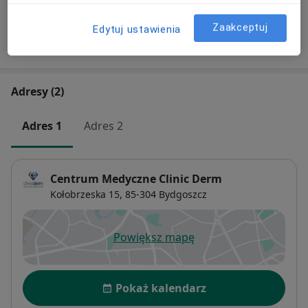
Zaakceptuj
Edytuj ustawienia
W jaki sposób ustalane są ceny?
Adresy (2)
Adres 1
Adres 2
Centrum Medyczne Clinic Derm
Kołobrzeska 15,
85-304
Bydgoszcz
Powiększ mapę
otwiera się w nowej karcie
Dostępność
Pokaż kalendarz