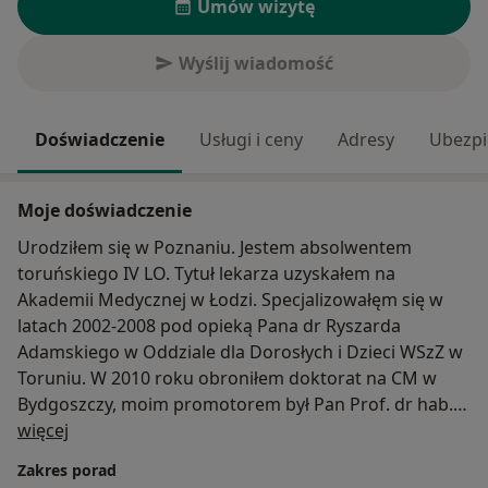
Umów wizytę
Wyślij wiadomość
Doświadczenie
Usługi i ceny
Adresy
Ubezpi
Moje doświadczenie
Urodziłem się w Poznaniu. Jestem absolwentem
toruńskiego IV LO. Tytuł lekarza uzyskałem na
Akademii Medycznej w Łodzi. Specjalizowałęm się w
latach 2002-2008 pod opieką Pana dr Ryszarda
Adamskiego w Oddziale dla Dorosłych i Dzieci WSzZ w
Toruniu. W 2010 roku obroniłem doktorat na CM w
Bydgoszczy, moim promotorem był Pan Prof. dr hab.
O mnie
Jacek Kruczyński. W latach 2012-2023 stworzyłem i
więcej
rozwinąłem w ramach Lecznic Citomed Orvit Clinic,
Zakres porad
prywatny ośrodek oferujący kompleksowe leczenie