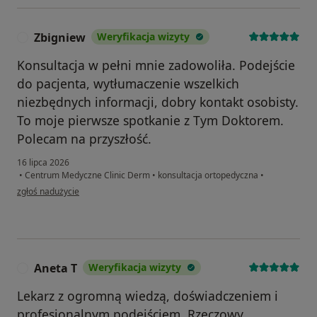
Zbigniew
Weryfikacja wizyty
Z
Konsultacja w pełni mnie zadowoliła. Podejście
do pacjenta, wytłumaczenie wszelkich
niezbędnych informacji, dobry kontakt osobisty.
To moje pierwsze spotkanie z Tym Doktorem.
Polecam na przyszłość.
16 lipca 2026
•
Centrum Medyczne Clinic Derm
•
konsultacja ortopedyczna
•
w opinii użytkownika Zbigniew
zgłoś nadużycie
Aneta T
Weryfikacja wizyty
A
Lekarz z ogromną wiedzą, doświadczeniem i
profesjonalnym podejściem. Rzeczowy,