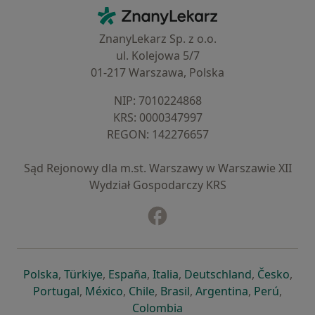
Kontakt
ZnanyLekarz - Strona główna
ZnanyLekarz Sp. z o.o.
ul. Kolejowa 5/7
01-217 Warszawa, Polska
NIP: ⁠7010224868
KRS: ⁠0000347997
REGON: ⁠142276657
Sąd Rejonowy dla m.st. Warszawy w Warszawie XII
Wydział Gospodarczy KRS
Facebook
otwiera się w nowej karcie
otwiera się w nowej karcie
otwiera się w nowej karcie
otwiera się w nowej karcie
otwiera się w nowej karci
otwiera się
otwi
Polska
,
Türkiye
,
España
,
Italia
,
Deutschland
,
Česko
,
otwiera się w nowej karcie
otwiera się w nowej karcie
otwiera się w nowej karcie
otwiera się w nowej kar
otwiera się 
otwier
Portugal
,
México
,
Chile
,
Brasil
,
Argentina
,
Perú
,
otwiera się w nowej karc
Colombia