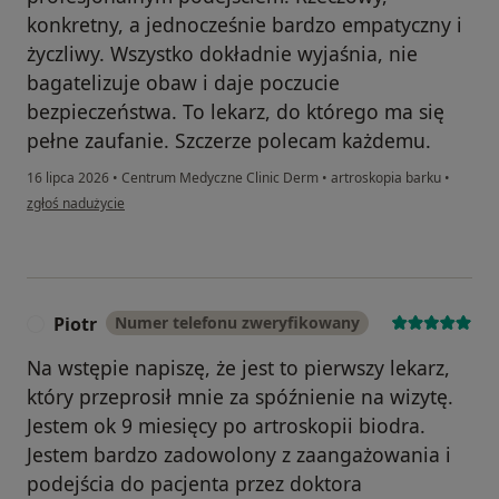
konkretny, a jednocześnie bardzo empatyczny i
życzliwy. Wszystko dokładnie wyjaśnia, nie
bagatelizuje obaw i daje poczucie
bezpieczeństwa. To lekarz, do którego ma się
pełne zaufanie. Szczerze polecam każdemu.
16 lipca 2026
•
Centrum Medyczne Clinic Derm
•
artroskopia barku
•
w opinii użytkownika Aneta T
zgłoś nadużycie
Piotr
Numer telefonu zweryfikowany
P
Na wstępie napiszę, że jest to pierwszy lekarz,
który przeprosił mnie za spóźnienie na wizytę.
Jestem ok 9 miesięcy po artroskopii biodra.
Jestem bardzo zadowolony z zaangażowania i
podejścia do pacjenta przez doktora