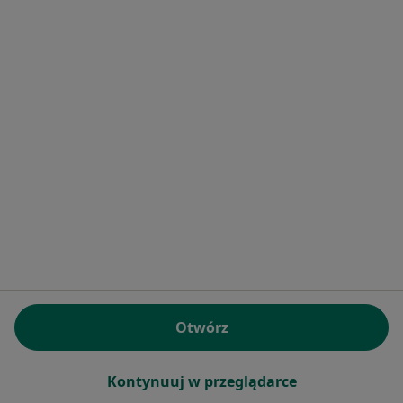
Pomoc
Aplikacje mobilne
Blog dla pacjentów
Dla profesjonalistów
Cennik
Dla lekarzy
Dla placówek medycznych
Noa Notes
nowość
Baza wiedzy
Centrum Pomocy dla Specjalisty
Kontakt
ZnanyLekarz - Strona główna
ZnanyLekarz Sp. z o.o.
ul. Kolejowa 5/7
Otwórz
01-217 Warszawa, Polska
Kontynuuj w przeglądarce
NIP: ⁠7010224868