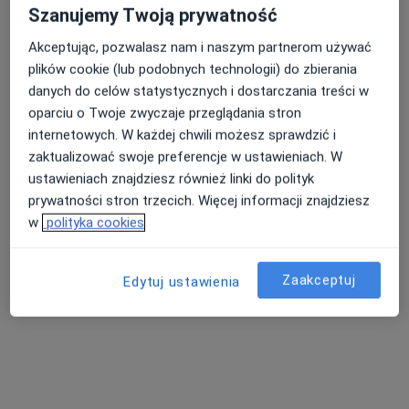
lek. Michał Haenel
Szanujemy Twoją prywatność
·
Więcej
Ortopeda
Akceptując, pozwalasz nam i naszym partnerom używać
72 opinie
plików cookie (lub podobnych technologii) do zbierania
danych do celów statystycznych i dostarczania treści w
Adres 1
Adres 2
Adres 3
oparciu o Twoje zwyczaje przeglądania stron
internetowych. W każdej chwili możesz sprawdzić i
mjr. Ludwika Idzikowskiego 48A, Toruń
•
Mapa
zaktualizować swoje preferencje w ustawieniach. W
Centrum Medyczne PROMEDIS
ustawieniach znajdziesz również linki do polityk
Konsultacja ortopedyczna
350 zł
prywatności stron trzecich. Więcej informacji znajdziesz
w
polityka cookies
Specjalista nie oferuje umawiania online pod tym adresem.
Poproś o wizytę
Zaakceptuj
Edytuj ustawienia