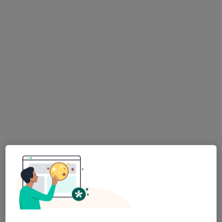
41 opinii
Adres 1
Adres 2
Szosa Chełmińska 140E, Toruń
•
Mapa
Achilles Med Specjalistyczne Gabinety Lekarskie
Konsultacja ortopedyczna
od 350 zł
Specjalista nie oferuje umawiania online pod tym adresem.
Poproś o wizytę