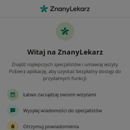
Me
Ortopeda • Wrzosy, Toruń, kujawsko-pomorskie
Filtry
Ubezpieczenie
Mapa
Ortopedzi Toruń Wrzosy
Witaj na ZnanyLekarz
Jak działają wyniki wyszukiwania
Znajdź najlepszych specjalistów i umawiaj wizyty.
Pobierz aplikację, aby uzyskać bezpłatny dostęp do
Wybierz swoje ubezpieczenie
przydatnych funkcji:
Compensa
Enel-med
POLMED
Signal
Łatwo zarządzaj swoimi wizytami
Wysyłaj wiadomości do specjalistów
Otrzymuj powiadomienia