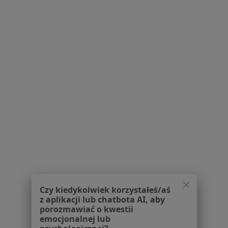
Piotr Bystroń-Kwiatkowski
Ortopeda
8 opinii
Mohna 52-54, Toruń
•
Mapa
Gabinet Lekarski
Specjalista nie oferuje umawiania online pod tym adresem.
Poproś o wizytę
Czy kiedykolwiek korzystałeś/aś
z aplikacji lub chatbota AI, aby
porozmawiać o kwestii
emocjonalnej lub