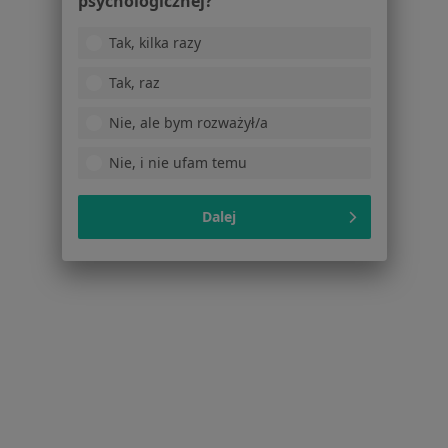
psychologicznej?
Tak, kilka razy
Tak, raz
Nie, ale bym rozważył/a
Romuald Wolański
Nie, i nie ufam temu
Ortopeda, Chirurg
11 opinii
Dalej
Storczykowa 8/10, Toruń
•
Mapa
Szpital Specjalistyczny Matopat
Specjalista nie oferuje umawiania online pod tym adresem.
Poproś o wizytę