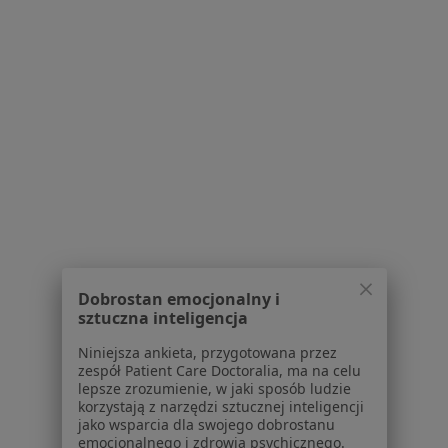
lek. Tomasz Kilian
·
Więcej
Ortopeda
78 opinii
Adres 1
Adres 2
ul. Lelewela 33, Toruń
•
Mapa
Vanilla Med Przychodnia Specjalistyczna
Dobrostan emocjonalny i
Konsultacja ortopedyczna
300 zł
sztuczna inteligencja
Specjalista nie oferuje umawiania online pod tym adresem.
Niniejsza ankieta, przygotowana przez
zespół Patient Care Doctoralia, ma na celu
Poproś o wizytę
lepsze zrozumienie, w jaki sposób ludzie
korzystają z narzędzi sztucznej inteligencji
jako wsparcia dla swojego dobrostanu
emocjonalnego i zdrowia psychicznego.