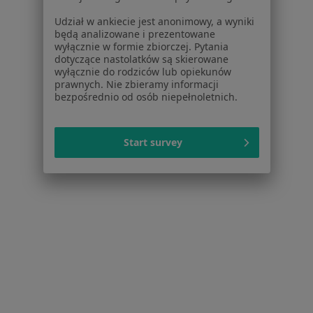
1
2
3
4
Udział w ankiecie jest anonimowy, a wyniki
będą analizowane i prezentowane
Powiązane wyszukiwania
wyłącznie w formie zbiorczej. Pytania
dotyczące nastolatków są skierowane
Inne dzielnice w Toruniu
wyłącznie do rodziców lub opiekunów
prawnych. Nie zbieramy informacji
Ortopedzi Katarzynka
bezpośrednio od osób niepełnoletnich.
Ortopedzi Chełmińskie Przedmieście
Ortopedzi Mokre
Start survey
Ortopedzi Wrzosy
Ortopedzi Stawki
Więcej (5)
Więcej w kategorii: Inne dzielnice w Toruniu
Ortopedzi Toruń Stare Miasto