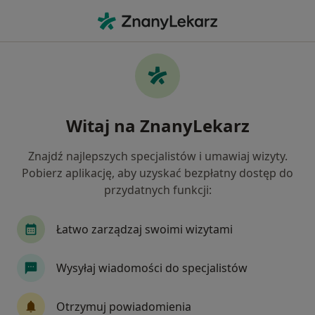
Me
Ortopeda • Stare Miasto, Toruń, kujawsko-pomorskie
Filtry
Ubezpieczenie
Mapa
Ortopedzi Toruń Stare Miasto
Witaj na ZnanyLekarz
Jak działają wyniki wyszukiwania
Znajdź najlepszych specjalistów i umawiaj wizyty.
Pobierz aplikację, aby uzyskać bezpłatny dostęp do
Wybierz swoje ubezpieczenie
przydatnych funkcji:
Compensa
Enel-med
JP MEDICA
POL
Łatwo zarządzaj swoimi wizytami
Wysyłaj wiadomości do specjalistów
Otrzymuj powiadomienia