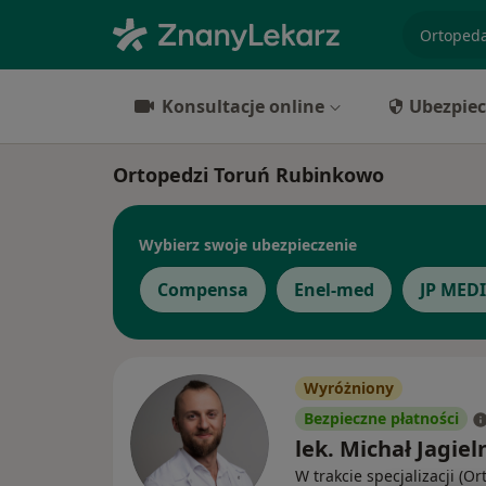
specjaliz
Konsultacje online
Ubezpiec
Ortopedzi Toruń Rubinkowo
Wybierz swoje ubezpieczenie
Compensa
Enel-med
JP MED
Wyróżniony
Bezpieczne płatności
lek. Michał Jagiel
W trakcie specjalizacji (Or