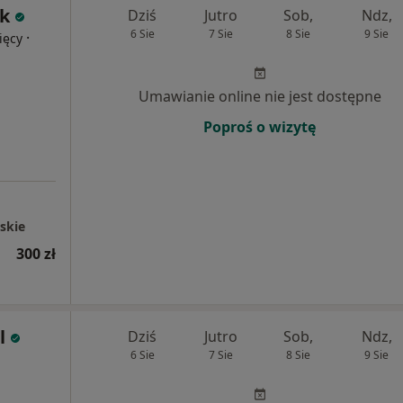
nk
Dziś
Jutro
Sob,
Ndz,
6 Sie
7 Sie
8 Sie
9 Sie
·
ięcy
Umawianie online nie jest dostępne
Poproś o wizytę
skie
300 zł
l
Dziś
Jutro
Sob,
Ndz,
6 Sie
7 Sie
8 Sie
9 Sie