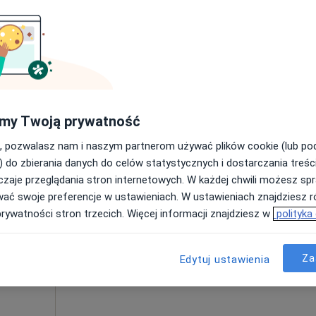
i
Poproś o wizytę
ęcej
300 zł
my Twoją prywatność
, pozwalasz nam i naszym partnerom używać plików cookie (lub p
e
Dziś
Jutro
Sob,
Ndz,
) do zbierania danych do celów statystycznych i dostarczania treśc
6 Sie
7 Sie
8 Sie
9 Sie
dycyna
zaje przeglądania stron internetowych. W każdej chwili możesz spr
wać swoje preferencje w ustawieniach. W ustawieniach znajdziesz ró
prywatności stron trzecich. Więcej informacji znajdziesz w
polityka
Umawianie online nie jest dostępne
Pokaż profil
Za
Edytuj ustawienia