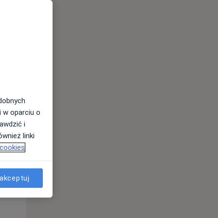
odobnych
Pon,
Wt,
Śr,
i w oparciu o
10 Sie
11 Sie
12 Sie
awdzić i
wnież linki
 cookies
akceptuj