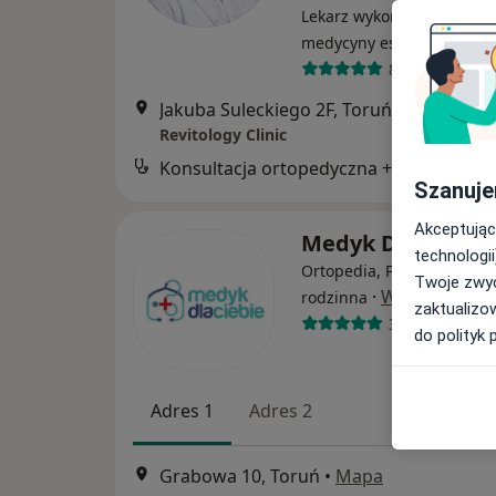
Lekarz wykonujący zabieg
·
Wi
medycyny estetycznej
87 opinii
Jakuba Suleckiego 2F, Toruń
•
Mapa
Revitology Clinic
Konsultacja ortopedyczna + USG
Szanuje
Akceptując
Medyk Dla Ciebi
technologii
Ortopedia, Pediatria, Me
Twoje zwyc
·
Więcej
rodzinna
zaktualizo
3545 opinii
do polityk 
Adres 1
Adres 2
Grabowa 10, Toruń
•
Mapa