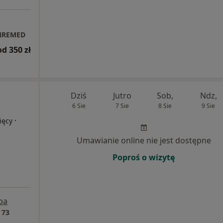
INREMED
od 350 zł
Dziś
Jutro
Sob,
Ndz,
6 Sie
7 Sie
8 Sie
9 Sie
·
ięcy
Umawianie online nie jest dostępne
Poproś o wizytę
pa
 73