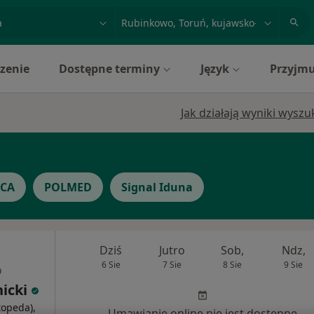
acja, badanie lub nazwisko
miasto lub dzielnica
zenie
Dostępne terminy
Język
Przyjmu
Jak działają wyniki wysz
ICA
POLMED
Signal Iduna
Dziś
Jutro
Sob,
Ndz,
6 Sie
7 Sie
8 Sie
9 Sie
nicki
topeda),
Umawianie online nie jest dostępne