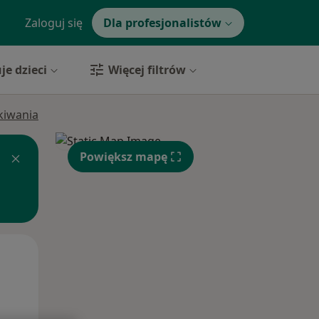
Zaloguj się
Dla profesjonalistów
je dzieci
Więcej filtrów
ukiwania
Powiększ mapę
Pon,
Wt,
Śr,
10 Sie
11 Sie
12 Sie