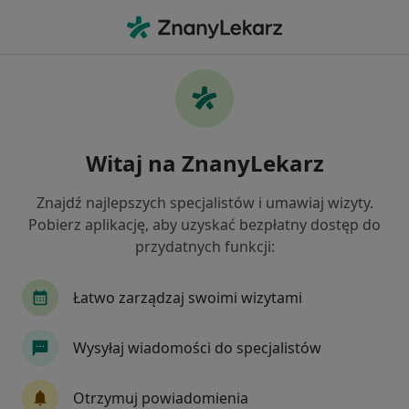
Me
Ortopeda • Inowrocław, kujawsko-pomorskie
Filtry
Ubezpieczenie
Mapa
Polecani ortopedzi w Inowrocławiu
Witaj na ZnanyLekarz
Jak działają wyniki wyszukiwania
Znajdź najlepszych specjalistów i umawiaj wizyty.
Pobierz aplikację, aby uzyskać bezpłatny dostęp do
Wybierz swoje ubezpieczenie
przydatnych funkcji:
Łatwo zarządzaj swoimi wizytami
Wysyłaj wiadomości do specjalistów
Otrzymuj powiadomienia