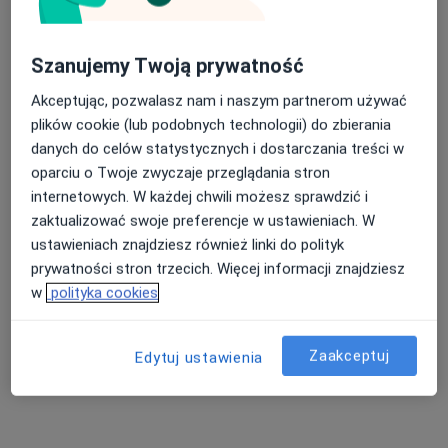
Szanujemy Twoją prywatność
Centrum Nowoczesnej Ortopedii
Akceptując, pozwalasz nam i naszym partnerom używać
Ortopedia, Ortopedia dziecięca
plików cookie (lub podobnych technologii) do zbierania
354 opinie
danych do celów statystycznych i dostarczania treści w
oparciu o Twoje zwyczaje przeglądania stron
Karola Marcinkowskiego 10/16, Inowrocław
•
Mapa
internetowych. W każdej chwili możesz sprawdzić i
Konsultacja ortopedyczna
od 350 zł
zaktualizować swoje preferencje w ustawieniach. W
Pokaż więcej usług
ustawieniach znajdziesz również linki do polityk
prywatności stron trzecich. Więcej informacji znajdziesz
w
polityka cookies
dr n. med. Michał
dr hab. n. med., prof.
dr n. med. i n. o zdr.
Błachowski
uczelni Jan
Łukasz Jaworski
Zaakceptuj
Edytuj ustawienia
ortopeda
Zabrzyński
ortopeda
ortopeda
Zobacz wszystkich 4 specjalistów