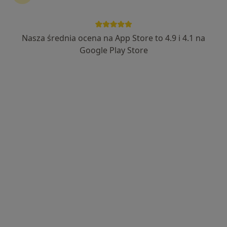
dr n. med. i n. o zdr. Łukasz Jaworski
·
Więcej
Ortopeda
Nasza średnia ocena na App Store to 4.9 i 4.1 na
151 opinii
Google Play Store
Adres 1
Adres 2
Karola Marcinkowskiego 10/16, Inowrocław
•
Mapa
Centrum Nowoczesnej Ortopedii
Konsultacja ortopedyczna
400 zł
Specjalista nie oferuje umawiania online pod tym adresem.
Poproś o wizytę