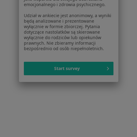
emocjonalnego i zdrowia psychicznego.
Ból barku Inowrocław
Udział w ankiecie jest anonimowy, a wyniki
Ból biodra Inowrocław
będą analizowane i prezentowane
wyłącznie w formie zbiorczej. Pytania
Choroby zwyrodnieniowe Inowrocław
dotyczące nastolatków są skierowane
wyłącznie do rodziców lub opiekunów
Urazy Inowrocław
prawnych. Nie zbieramy informacji
bezpośrednio od osób niepełnoletnich.
Więcej (15)
Więcej w kategorii: Najczęstsze schorzenia
Start survey
Strona Główna
Ortopeda
Inowrocław
Zmień miasto
Serwis
Regulamin