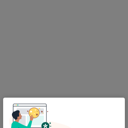
lek. Matthias Lorkowski
·
Więcej
Ortopeda
24 opinie
Karola Marcinkowskiego 10/16, Inowrocław
•
Mapa
Centrum Nowoczesnej Ortopedii
Konsultacja ortopedyczna
od 350 zł
Specjalista nie oferuje umawiania online pod tym adresem.
Poproś o wizytę