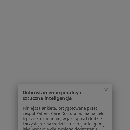
1
2
Powiązane wyszukiwania
|
Oferty pracy - Ortopeda
W pobliżu Inowrocławia
Ortopedzi w Bydgoszczy
Ortopedzi w Toruniu
Ortopedzi w Osielsku
Ortopedzi w Ciechocinku
Ortopedzi w Żninie
Dobrostan emocjonalny i
sztuczna inteligencja
Więcej (10)
Więcej w kategorii: W pobliżu Inowrocławia
Niniejsza ankieta, przygotowana przez
zespół Patient Care Doctoralia, ma na celu
Najczęstsze schorzenia
lepsze zrozumienie, w jaki sposób ludzie
korzystają z narzędzi sztucznej inteligencji
Ból kolana Inowrocław
jako wsparcia dla swojego dobrostanu