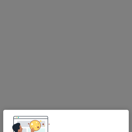
Wyróżniony
lek. Michał Haenel
·
Więcej
Ortopeda
72 opinie
mjr. Ludwika Idzikowskiego 48A, Toruń
•
Mapa
Centrum Medyczne PROMEDIS
Konsultacja ortopedyczna
350 zł
Specjalista nie oferuje umawiania online pod tym adresem.
Poproś o wizytę