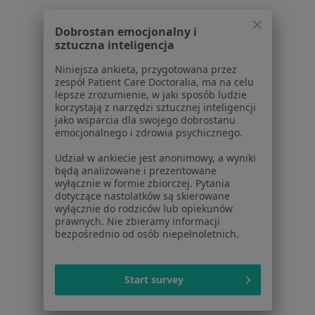
Specjalista nie oferuje umawiania online pod tym adresem.
Dobrostan emocjonalny i
Poproś o wizytę
sztuczna inteligencja
Niniejsza ankieta, przygotowana przez
zespół Patient Care Doctoralia, ma na celu
Powiązane wyszukiwania
lepsze zrozumienie, w jaki sposób ludzie
korzystają z narzędzi sztucznej inteligencji
Inne dzielnice w Toruniu
jako wsparcia dla swojego dobrostanu
emocjonalnego i zdrowia psychicznego.
Ortopedzi Katarzynka
Udział w ankiecie jest anonimowy, a wyniki
Ortopedzi Chełmińskie Przedmieście
będą analizowane i prezentowane
wyłącznie w formie zbiorczej. Pytania
Ortopedzi Mokre
dotyczące nastolatków są skierowane
wyłącznie do rodziców lub opiekunów
Ortopedzi Wrzosy
prawnych. Nie zbieramy informacji
bezpośrednio od osób niepełnoletnich.
Ortopedzi Stare Miasto
Więcej (5)
Start survey
Więcej w kategorii: Inne dzielnice w Toruniu