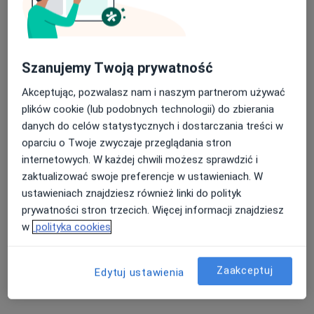
Szanujemy Twoją prywatność
Akceptując, pozwalasz nam i naszym partnerom używać
Bezpieczne płatności
plików cookie (lub podobnych technologii) do zbierania
Melius Clinic
danych do celów statystycznych i dostarczania treści w
·
Więcej
Ortopedia, Chirurgia naczyniowa, Chirurgia
oparciu o Twoje zwyczaje przeglądania stron
217 opinii
internetowych. W każdej chwili możesz sprawdzić i
zaktualizować swoje preferencje w ustawieniach. W
Łódzka 35-37, Toruń
•
Mapa
ustawieniach znajdziesz również linki do polityk
Konsultacja ortopedyczna
330 zł
prywatności stron trzecich. Więcej informacji znajdziesz
w
polityka cookies
lek. Jakub Jastrząbek
Zaakceptuj
Edytuj ustawienia
ortopeda
Brak dostępnych specjalistów z wolnymi terminami w tym centrum medycznym.