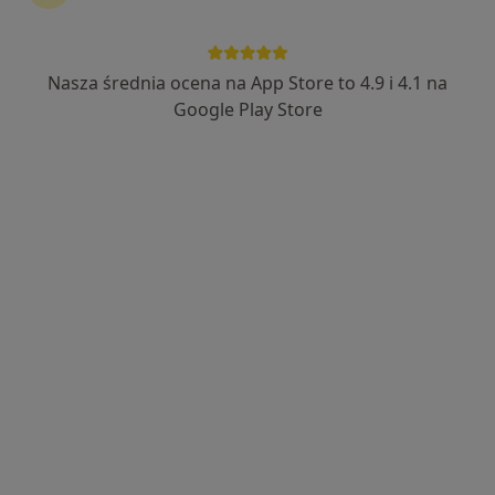
Nasza średnia ocena na App Store to 4.9 i 4.1 na
Wyróżniony
Bezpieczne płatności
Google Play Store
lek. Jakub Jastrząbek
·
Więcej
Ortopeda
41 opinii
Łódzka 35-37, Toruń
•
Mapa
Melius Clinic
Konsultacja ortopedyczna
330 zł
Specjalista nie oferuje umawiania online pod tym adresem.
Poproś o wizytę