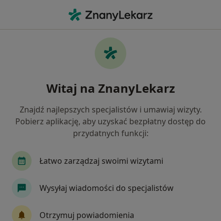
Me
Ortopeda • Stawki, Toruń, kujawsko-pomorskie
Filtry
Ubezpieczenie
Mapa
Ortopedzi Toruń Stawki
Witaj na ZnanyLekarz
Jak działają wyniki wyszukiwania
Znajdź najlepszych specjalistów i umawiaj wizyty.
Pobierz aplikację, aby uzyskać bezpłatny dostęp do
Wybierz swoje ubezpieczenie
przydatnych funkcji:
Compensa
Enel-med
JP MEDICA
POL
Łatwo zarządzaj swoimi wizytami
Wysyłaj wiadomości do specjalistów
Otrzymuj powiadomienia