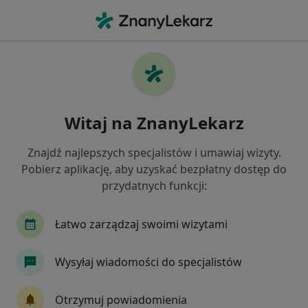
Me
Konsultacja Ortopedyczna • Bydgoszcz, kujawsko-pomorskie
Filtry
• 1
Ubezpieczenie
Map
Konsultacja ortopedyczna specjaliści w
Witaj na ZnanyLekarz
Bydgoszczy
Jak działają wyniki wyszukiwania
Znajdź najlepszych specjalistów i umawiaj wizyty.
Pobierz aplikację, aby uzyskać bezpłatny dostęp do
przydatnych funkcji:
Jakiego specjalisty szukasz?
Ortopeda
Chirurg
Ginekolog
Kardiol
Łatwo zarządzaj swoimi wizytami
Wysyłaj wiadomości do specjalistów
Otrzymuj powiadomienia