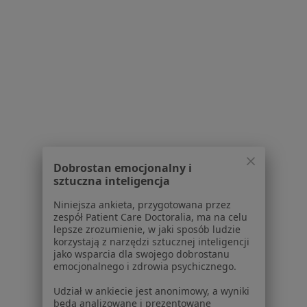
1
2
3
4
5
Powiązane wyszukiwania
Usługi w Bydgoszczy
Konsultacja chirurgiczna w Bydgoszczy
Konsultacja urologiczna w Bydgoszczy
Kwalifikacja do operacji w Bydgoszczy
Dobrostan emocjonalny i
Konsultacja kardiologiczna w Bydgoszczy
sztuczna inteligencja
Konsultacja ginekologiczna w Bydgoszczy
Niniejsza ankieta, przygotowana przez
zespół Patient Care Doctoralia, ma na celu
Więcej (15)
lepsze zrozumienie, w jaki sposób ludzie
Więcej w kategorii: Usługi w Bydgoszczy
korzystają z narzędzi sztucznej inteligencji
jako wsparcia dla swojego dobrostanu
Popularne specjalizacje
emocjonalnego i zdrowia psychicznego.
Stomatolodzy w Bydgoszczy
Udział w ankiecie jest anonimowy, a wyniki
będą analizowane i prezentowane