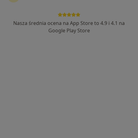
Nasza średnia ocena na App Store to 4.9 i 4.1 na
Google Play Store
Bezpieczne płatności
lek. Mateusz Stachowiak
·
Więcej
Ortopeda
29 opinii
Leśna 22/1U, Bydgoszcz
•
Mapa
Radtke Clinic Centrum Medyczne
Konsultacja ortopedyczna
300 zł
Specjalista nie oferuje umawiania online pod tym adresem.
Poproś o wizytę