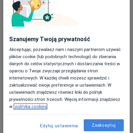
Poproś o wizytę
Szanujemy Twoją prywatność
Akceptując, pozwalasz nam i naszym partnerom używać
plików cookie (lub podobnych technologii) do zbierania
danych do celów statystycznych i dostarczania treści w
oparciu o Twoje zwyczaje przeglądania stron
internetowych. W każdej chwili możesz sprawdzić i
lek. Maria Kurzawa
zaktualizować swoje preferencje w ustawieniach. W
·
Więcej
W trakcie specjalizacji (Ortopeda)
ustawieniach znajdziesz również linki do polityk
54 opinie
prywatności stron trzecich. Więcej informacji znajdziesz
Szubińska 85A, Bydgoszcz
•
Mapa
w
polityka cookies
Centrum Medyczne Szubińska
Konsultacja ortopedyczna
250 zł
Zaakceptuj
Edytuj ustawienia
Specjalista nie oferuje umawiania online pod tym adresem.