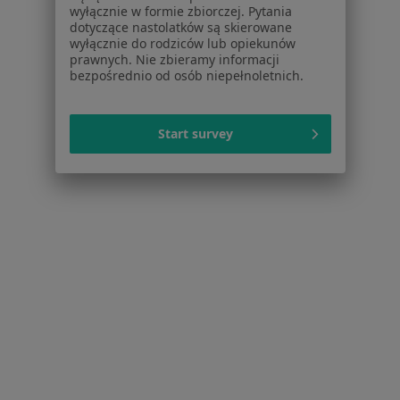
Psycholodzy w Bydgoszczy
wyłącznie w formie zbiorczej. Pytania
dotyczące nastolatków są skierowane
Interniści w Bydgoszczy
wyłącznie do rodziców lub opiekunów
prawnych. Nie zbieramy informacji
Ginekolodzy w Bydgoszczy
bezpośrednio od osób niepełnoletnich.
Fizjoterapeuci w Bydgoszczy
Więcej (15)
Start survey
Więcej w kategorii: Popularne specjalizacje
Strona Główna
Usługi I Zabiegi
Konsultacja Ortopedyczna
Bydgoszcz
Zmień miasto
Zmień miasto
Serwis
Regulamin