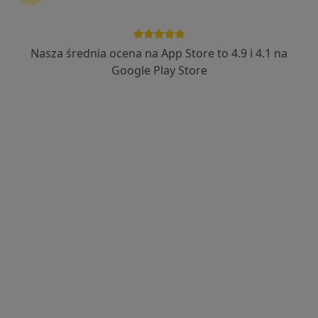
dr n. med. Albert Teodor Górnicki
Nasza średnia ocena na App Store to 4.9 i 4.1 na
Lekarz wykonujący zabiegi medycyny estetycznej, Dermatolog
·
Więcej
Google Play Store
761 opinii
Adres
Online
Watzenrodego 15A, Toruń
•
Mapa
Zdrowa Rodzina Specjalistyczne Centrum Medyczne
Botoks
od 600 zł
Specjalista nie oferuje umawiania online pod tym adresem.
Poproś o wizytę