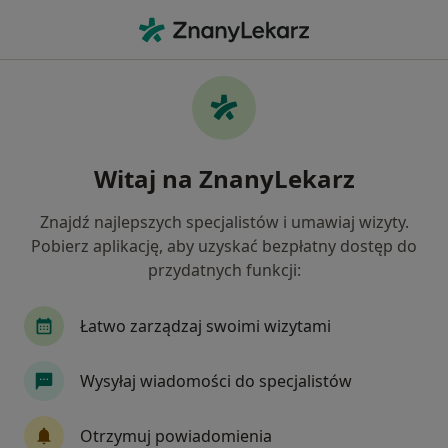
Me
Lekarz Wykonujący Zabiegi Medycyny Estetycznej • Toruń, kujawsko-pomorskie
Filtry
Ubezpieczenie
Mapa
Polecani lekarze wykonujący zabiegi
Witaj na ZnanyLekarz
medycyny estetycznej w Toruniu
Jak działają wyniki wyszukiwania
Znajdź najlepszych specjalistów i umawiaj wizyty.
Pobierz aplikację, aby uzyskać bezpłatny dostęp do
przydatnych funkcji:
Wybierz swoje ubezpieczenie
Łatwo zarządzaj swoimi wizytami
Wysyłaj wiadomości do specjalistów
Otrzymuj powiadomienia