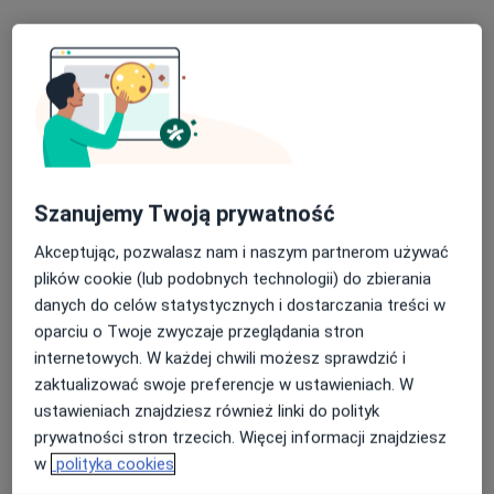
Poproś o wizytę
Szanujemy Twoją prywatność
Akceptując, pozwalasz nam i naszym partnerom używać
plików cookie (lub podobnych technologii) do zbierania
Bezpieczne płatności
danych do celów statystycznych i dostarczania treści w
lek. dent. Anna Sobocińska-Kozłowska
oparciu o Twoje zwyczaje przeglądania stron
Lekarz wykonujący zabiegi medycyny estetycznej, Stomatolog
internetowych. W każdej chwili możesz sprawdzić i
·
Więcej
zaktualizować swoje preferencje w ustawieniach. W
20 opinii
ustawieniach znajdziesz również linki do polityk
prywatności stron trzecich. Więcej informacji znajdziesz
Adres 1
Adres 2
Adres 3
w
polityka cookies