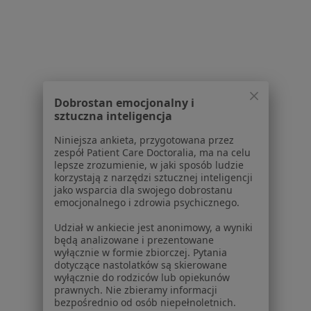
Lekarze wykonujący zabiegi medycyny estetycznej
w Inowrocławiu
Lekarze wykonujący zabiegi medycyny estetycznej
w Ciechocinku
Lekarze wykonujący zabiegi medycyny estetycznej
Dobrostan emocjonalny i
sztuczna inteligencja
w Osielsku
Niniejsza ankieta, przygotowana przez
Lekarze wykonujący zabiegi medycyny estetycznej
zespół Patient Care Doctoralia, ma na celu
w Aleksandrowie Kujawskim
lepsze zrozumienie, w jaki sposób ludzie
korzystają z narzędzi sztucznej inteligencji
Więcej (6)
jako wsparcia dla swojego dobrostanu
Więcej w kategorii: W pobliżu Torunia
emocjonalnego i zdrowia psychicznego.
Najczęstsze schorzenia
Udział w ankiecie jest anonimowy, a wyniki
będą analizowane i prezentowane
Blizny Toruń
wyłącznie w formie zbiorczej. Pytania
dotyczące nastolatków są skierowane
Zmiany skórne Toruń
wyłącznie do rodziców lub opiekunów
prawnych. Nie zbieramy informacji
Zmarszczki Toruń
bezpośrednio od osób niepełnoletnich.