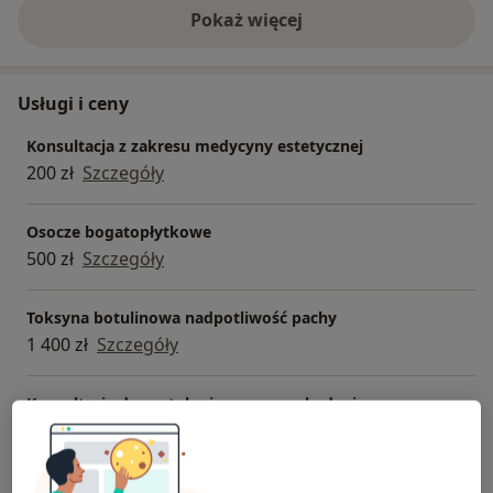
Pokaż więcej
o doświadczeniu
Usługi i ceny
Konsultacja z zakresu medycyny estetycznej
200 zł
Szczegóły
Osocze bogatopłytkowe
500 zł
Szczegóły
Toksyna botulinowa nadpotliwość pachy
1 400 zł
Szczegóły
Konsultacja dermatologiczna wraz z badaniem
wideodermatoskopowym
400 zł
Szczegóły