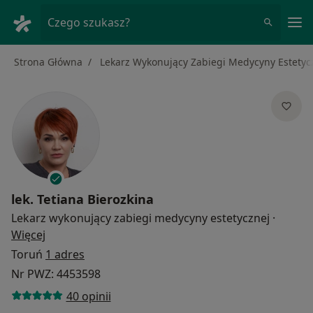
Me
Czego szukasz?
Strona Główna
Lekarz Wykonujący Zabiegi Medycyny Estetyc
lek.
Tetiana Bierozkina
Lekarz wykonujący zabiegi medycyny estetycznej
·
O specjalizacjach
Więcej
Toruń
1 adres
Nr PWZ: 4453598
40 opinii