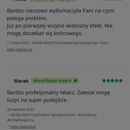
Bardzo rzeczowo wytłumaczyła Pani na czym
polega problem.
Już po pierwszej wizycie widoczny efekt. Nie
mogę doczekać się końcowego.
17 maja 2025
•
Vanilla Med Przychodnia Specjalistyczna
•
Inny
•
w opinii użytkownika Alina
zgłoś nadużycie
Marek
Weryfikacja wizyty
M
Bardzo profesjonalny lekarz. Zawsze mogę
liczyć na super podejście.
30 kwietnia 2025
•
Vanilla Med Przychodnia Specjalistyczna
•
konsultacja
dermatologiczna
w opinii użytkownika Marek
•
zgłoś nadużycie