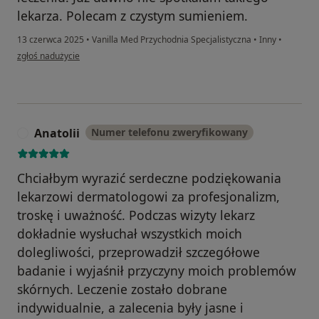
lekarza. Polecam z czystym sumieniem.
13 czerwca 2025
•
Vanilla Med Przychodnia Specjalistyczna
•
Inny
•
w opinii użytkownika Konto zostało usunięte
zgłoś nadużycie
Anatolii
Numer telefonu zweryfikowany
A
Chciałbym wyrazić serdeczne podziękowania
lekarzowi dermatologowi za profesjonalizm,
troskę i uważność. Podczas wizyty lekarz
dokładnie wysłuchał wszystkich moich
dolegliwości, przeprowadził szczegółowe
badanie i wyjaśnił przyczyny moich problemów
skórnych. Leczenie zostało dobrane
indywidualnie, a zalecenia były jasne i