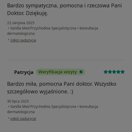
Bardzo sympatyczna, pomocna i rzeczowa Pani
Doktor. Dziękuję.
22 sierpnia 2025
•
Vanilla Med Przychodnia Specjalistyczna
•
konsultacja
dermatologiczna
w opinii użytkownika Tamara
•
zgłoś nadużycie
Patrycja
Weryfikacja wizyty
P
Bardzo miła, pomocna Pani doktor. Wszystko
szczegółowo wyjaśnione. :)
30 lipca 2025
•
Vanilla Med Przychodnia Specjalistyczna
•
konsultacja
dermatologiczna
w opinii użytkownika Patrycja
•
zgłoś nadużycie