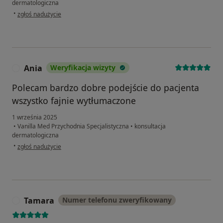
dermatologiczna
w opinii użytkownika Kamila
•
zgłoś nadużycie
Ania
Weryfikacja wizyty
A
Polecam bardzo dobre podejście do pacjenta
wszystko fajnie wytłumaczone
1 września 2025
•
Vanilla Med Przychodnia Specjalistyczna
•
konsultacja
dermatologiczna
w opinii użytkownika Ania
•
zgłoś nadużycie
Tamara
Numer telefonu zweryfikowany
T