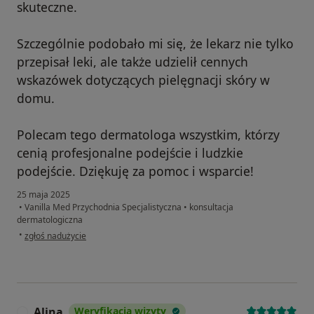
skuteczne.
Szczególnie podobało mi się, że lekarz nie tylko
przepisał leki, ale także udzielił cennych
wskazówek dotyczących pielęgnacji skóry w
domu.
Polecam tego dermatologa wszystkim, którzy
cenią profesjonalne podejście i ludzkie
podejście. Dziękuję za pomoc i wsparcie!
25 maja 2025
•
Vanilla Med Przychodnia Specjalistyczna
•
konsultacja
dermatologiczna
w opinii użytkownika Anatolii
•
zgłoś nadużycie
Alina
Weryfikacja wizyty
A