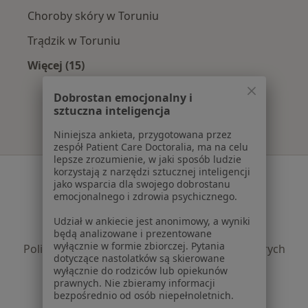
Choroby skóry w Toruniu
Trądzik w Toruniu
Więcej (15)
Więcej w kategorii: Najczęście leczone chorob
Dobrostan emocjonalny i
sztuczna inteligencja
Niniejsza ankieta, przygotowana przez
zespół Patient Care Doctoralia, ma na celu
lepsze zrozumienie, w jaki sposób ludzie
korzystają z narzędzi sztucznej inteligencji
Serwis
jako wsparcia dla swojego dobrostanu
emocjonalnego i zdrowia psychicznego.
Regulamin
Polityka prywatności pacjentów
Udział w ankiecie jest anonimowy, a wyniki
Polityka prywatności profesjonalistów
będą analizowane i prezentowane
wyłącznie w formie zbiorczej. Pytania
Polityka prywatności dla profesjonalistów, których
dotyczące nastolatków są skierowane
dane pozyskaliśmy samodzielnie
wyłącznie do rodziców lub opiekunów
Polityka cookies
prawnych. Nie zbieramy informacji
bezpośrednio od osób niepełnoletnich.
Jak działają wyniki wyszukiwania