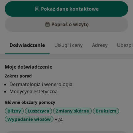
Pokaż dane kontaktowe
Poproś o wizytę
Doświadczenie
Usługi i ceny
Adresy
Ubezpi
Moje doświadczenie
Zakres porad
Dermatologia i wenerologia
Medycyna estetyczna
Główne obszary pomocy
Blizny
Łuszczyca
Zmiany skórne
Bruksizm
a11y_sr_more_diseases
Wypadanie włosów
+24