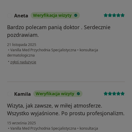
Aneta
Weryfikacja wizyty
A
Bardzo polecam panią doktor . Serdecznie
pozdrawiam.
21 listopada 2025
•
Vanilla Med Przychodnia Specjalistyczna
•
konsultacja
dermatologiczna
w opinii użytkownika Aneta
•
zgłoś nadużycie
Kamila
Weryfikacja wizyty
K
Wizyta, jak zawsze, w miłej atmosferze.
Wszystko wyjaśnione. Po prostu profesjonalizm.
15 września 2025
•
Vanilla Med Przychodnia Specjalistyczna
•
konsultacja