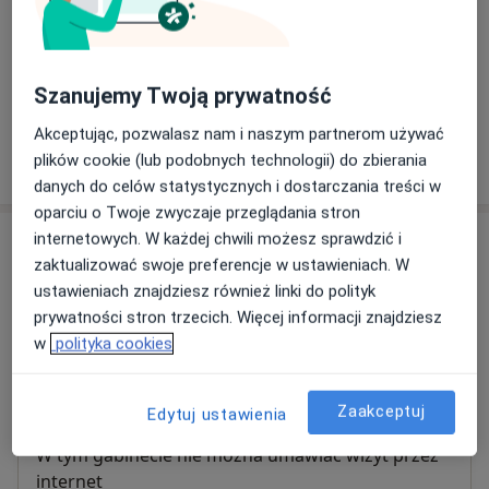
Laser frakcyjny CO2 twarz
1 500 zł
Szczegóły
Szanujemy Twoją prywatność
+ 7 usług
Akceptując, pozwalasz nam i naszym partnerom używać
plików cookie (lub podobnych technologii) do zbierania
W jaki sposób ustalane są ceny?
danych do celów statystycznych i dostarczania treści w
oparciu o Twoje zwyczaje przeglądania stron
internetowych. W każdej chwili możesz sprawdzić i
Adres
zaktualizować swoje preferencje w ustawieniach. W
ustawieniach znajdziesz również linki do polityk
Vanilla Med Przychodnia Specjalistyczna
prywatności stron trzecich. Więcej informacji znajdziesz
ul. Lelewela 33,
Koniuchy
, 87-100
Toruń
w
polityka cookies
Powiększ mapę
otwiera się w nowej karcie
Zaakceptuj
Edytuj ustawienia
Dostępność
W tym gabinecie nie można umawiać wizyt przez
internet