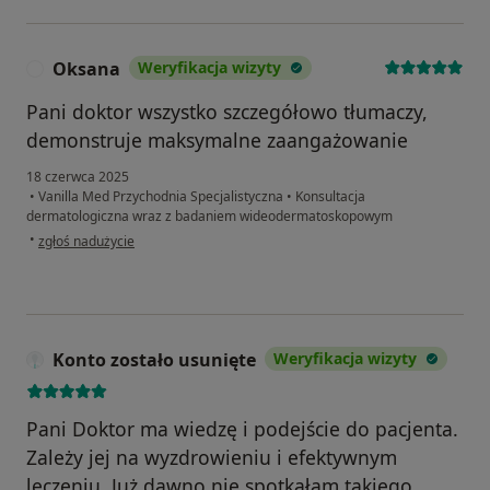
Oksana
Weryfikacja wizyty
O
Pani doktor wszystko szczegółowo tłumaczy,
demonstruje maksymalne zaangażowanie
18 czerwca 2025
•
Vanilla Med Przychodnia Specjalistyczna
•
Konsultacja
dermatologiczna wraz z badaniem wideodermatoskopowym
w opinii użytkownika Oksana
•
zgłoś nadużycie
Konto zostało usunięte
Weryfikacja wizyty
Pani Doktor ma wiedzę i podejście do pacjenta.
Zależy jej na wyzdrowieniu i efektywnym
leczeniu. Już dawno nie spotkałam takiego