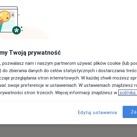
od 500 zł
eboński
Dziś
Jutro
Ndz,
Pon,
7 Sie
8 Sie
9 Sie
10 Sie
i
my Twoją prywatność
·
ernista
Umawianie online nie jest dostępne
, pozwalasz nam i naszym partnerom używać plików cookie (lub p
Poproś o wizytę
) do zbierania danych do celów statystycznych i dostarczania treśc
zaje przeglądania stron internetowych. W każdej chwili możesz spr
wać swoje preferencje w ustawieniach. W ustawieniach znajdziesz ró
GABINET MEDYCYNY ESTETYCZNEJ BARTOSZ STRZEBOŃSKI
prywatności stron trzecich. Więcej informacji znajdziesz w
polityka
tacja z zakresu medycyny estetycznej
250 zł
Za
Edytuj ustawienia