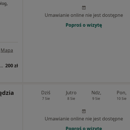
log,
Umawianie online nie jest dostępne
Poproś o wizytę
Mapa
tacja z zakresu medycyny estetycznej
200 zł
ędzia
Dziś
Jutro
Ndz,
Pon,
7 Sie
8 Sie
9 Sie
10 Sie
i
Umawianie online nie jest dostępne
Poproś o wizytę