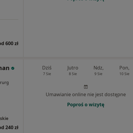
od 600 zł
jman
Dziś
Jutro
Ndz,
Pon,
7 Sie
8 Sie
9 Sie
10 Sie
i
irurg
Umawianie online nie jest dostępne
Poproś o wizytę
skie
od 240 zł