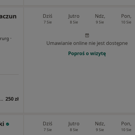
Jaczun
Dziś
Jutro
Ndz,
Pon,
7 Sie
8 Sie
9 Sie
10 Sie
i
·
irurg
Umawianie online nie jest dostępne
Poproś o wizytę
tacja z zakresu medycyny estetycznej
250 zł
ki
Dziś
Jutro
Ndz,
Pon,
7 Sie
8 Sie
9 Sie
10 Sie
i