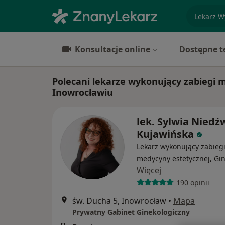
specjaliz
Konsultacje online
Dostępne t
Polecani lekarze wykonujący zabiegi 
Inowrocławiu
lek. Sylwia Niedź
Kujawińska
Lekarz wykonujący zabieg
medycyny estetycznej, Gi
Więcej
190 opinii
św. Ducha 5, Inowrocław
•
Mapa
Prywatny Gabinet Ginekologiczny