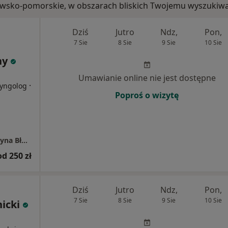
ujawsko-pomorskie, w obszarach bliskich Twojemu wyszukiwa
Dziś
Jutro
Ndz,
Pon,
7 Sie
8 Sie
9 Sie
10 Sie
ny
i
Umawianie online nie jest dostępne
·
ryngolog
Poproś o wizytę
Inydwidualna Specjalistyczna Lekarska Grażyna Błotny
od 250 zł
Dziś
Jutro
Ndz,
Pon,
7 Sie
8 Sie
9 Sie
10 Sie
nicki
i