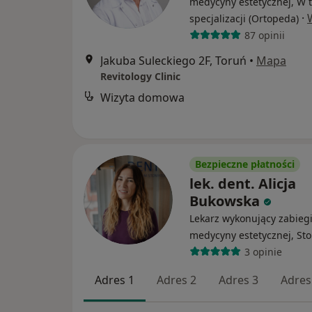
medycyny estetycznej, W t
·
specjalizacji (Ortopeda)
87 opinii
Jakuba Suleckiego 2F, Toruń
•
Mapa
Revitology Clinic
Wizyta domowa
Bezpieczne płatności
lek. dent. Alicja
Bukowska
Lekarz wykonujący zabieg
medycyny estetycznej, St
3 opinie
Adres 1
Adres 2
Adres 3
Adres