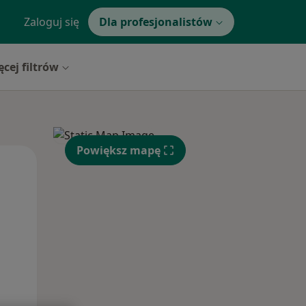
Zaloguj się
Dla profesjonalistów
ęcej filtrów
Powiększ mapę
Wt,
Śr,
Czw,
11 Sie
12 Sie
13 Sie