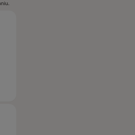
niu.
Wt,
Śr,
Czw,
11 Sie
12 Sie
13 Sie
Wt,
Śr,
Czw,
11 Sie
12 Sie
13 Sie