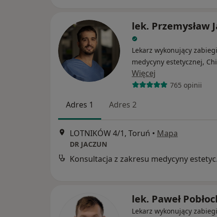
lek. Przemysław 
Lekarz wykonujący zabieg
medycyny estetycznej, Ch
Więcej
765 opinii
Adres 1
Adres 2
LOTNIKÓW 4/1, Toruń
•
Mapa
DR JACZUN
Konsul
lek. Paweł Pobłoc
Lekarz wykonujący zabieg