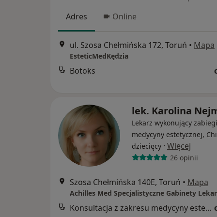
Adres
Online
ul. Szosa Chełmińska 172, Toruń
•
Mapa
EsteticMedKędzia
Botoks
lek. Karolina Ne
Lekarz wykonujący zabieg
medycyny estetycznej, Ch
·
Więcej
dziecięcy
26 opinii
Szosa Chełmińska 140E, Toruń
•
Mapa
Achilles Med Specjalistyczne Gabinety Lekar
Konsultacja z zakresu medycyny estetycznej