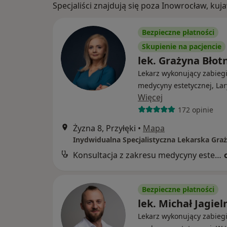
Specjaliści znajdują się poza Inowrocław, k
Bezpieczne płatności
Skupienie na pacjencie
lek. Grażyna Błot
Lekarz wykonujący zabieg
medycyny estetycznej, La
Więcej
172 opinie
Żyzna 8, Przyłęki
•
Mapa
Konsultacja z zakresu medycyny estetycznej
Bezpieczne płatności
lek. Michał Jagiel
Lekarz wykonujący zabieg