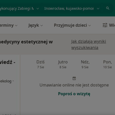
acja, badanie lub nazwisko
miasto lub dzielnica
erminy
Język
Przyjmuje dzieci
Wi
medycyny estetycznej w
Jak działają wyniki
wyszukiwania
wiedź -
Dziś
Jutro
Ndz,
Pon,
7 Sie
8 Sie
9 Sie
10 Sie
i
·
nekolog
Umawianie online nie jest dostępne
Poproś o wizytę