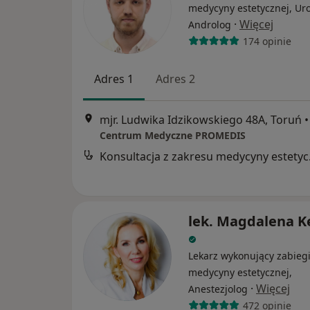
medycyny estetycznej, Uro
·
Więcej
Androlog
174 opinie
Adres 1
Adres 2
mjr. Ludwika Idzikowskiego 48A, Toruń
•
Centrum Medyczne PROMEDIS
Konsul
lek. Magdalena K
Lekarz wykonujący zabieg
medycyny estetycznej,
·
Więcej
Anestezjolog
472 opinie