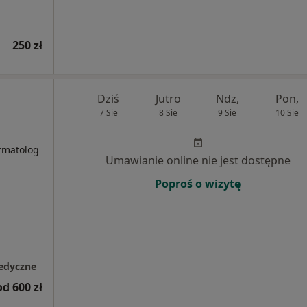
250 zł
Dziś
Jutro
Ndz,
Pon,
7 Sie
8 Sie
9 Sie
10 Sie
i
rmatolog
Umawianie online nie jest dostępne
Poproś o wizytę
edyczne
od 600 zł