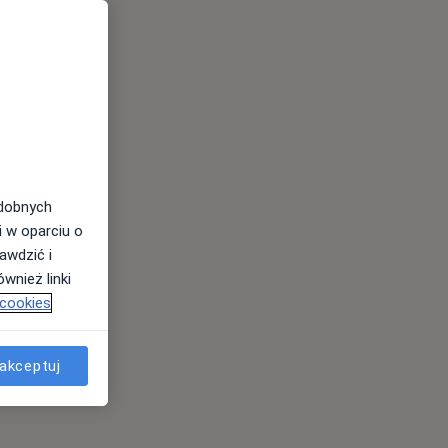
Wt,
Śr,
Czw,
11 Sie
12 Sie
13 Sie
odobnych
i w oparciu o
awdzić i
wnież linki
 cookies
akceptuj