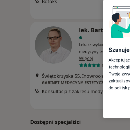
Botoks
lek. Bartosz Strz
Lekarz wykonujący zabieg
Szanuje
medycyny estetycznej, Int
Więcej
Akceptując
83 opinie
technologii
Twoje zwyc
Świętokrzyska 55, Inowrocław
•
Mapa
zaktualizo
do polityk 
Konsul
Dostępni specjaliści