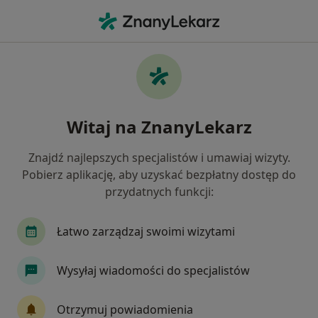
Me
Łysienie • Toruń, kujawsko-pomorskie
Filtry
• 1
Ubezpieczenie
Map
Łysienie specjaliści w Toruniu
Witaj na ZnanyLekarz
Jak działają wyniki wyszukiwania
Znajdź najlepszych specjalistów i umawiaj wizyty.
Pobierz aplikację, aby uzyskać bezpłatny dostęp do
Jakiego specjalisty szukasz?
przydatnych funkcji:
Dermatolog
Lekarz wykonujący zabiegi medyc
Łatwo zarządzaj swoimi wizytami
Wysyłaj wiadomości do specjalistów
Otrzymuj powiadomienia