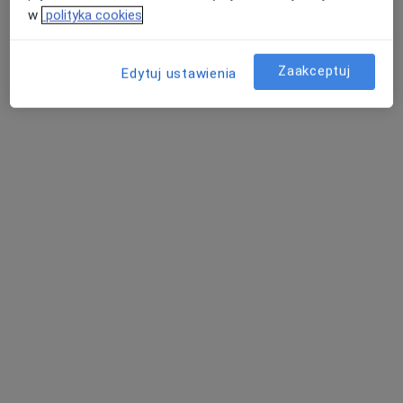
Pokaż więcej usług
w
polityka cookies
Zaakceptuj
Edytuj ustawienia
mgr Piotr
mgr Radosław
mgr Ewa Frąckowiak
Niewiadomski
Drwęski
psycholog
psycholog
psycholog
Zobacz wszystkich 16 specjalistów
Brak dostępnych specjalistów z wolnymi terminami w tym centrum medycznym.
Pokaż profil