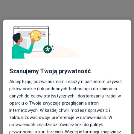
Specjalista nie oferuje umawiania online pod tym adresem.
Poproś o wizytę
Szanujemy Twoją prywatność
Akceptując, pozwalasz nam i naszym partnerom używać
Bezpieczne płatności
plików cookie (lub podobnych technologii) do zbierania
Centrum Terapii ALMA
danych do celów statystycznych i dostarczania treści w
·
Więcej
Psychoterapia, Psychiatria, Psychologia
oparciu o Twoje zwyczaje przeglądania stron
4356 opinii
internetowych. W każdej chwili możesz sprawdzić i
Marii Skłodowskiej-Curie 53, Toruń
•
Mapa
zaktualizować swoje preferencje w ustawieniach. W
ustawieniach znajdziesz również linki do polityk
Konsultacja logopedyczna
250 zł
prywatności stron trzecich. Więcej informacji znajdziesz