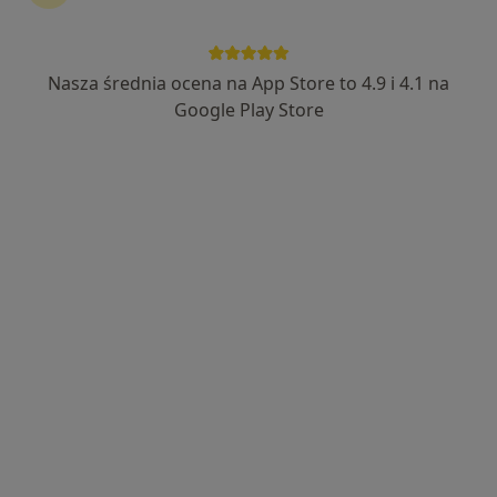
Nasza średnia ocena na App Store to 4.9 i 4.1 na
dr n. med. Albert Teodor Górnicki
Google Play Store
Dermatolog, Lekarz wykonujący zabiegi medycyny estetycznej
·
Więcej
760 opinii
Adres
Online
Watzenrodego 15A, Toruń
•
Mapa
Zdrowa Rodzina Specjalistyczne Centrum Medyczne
Konsultacja dermatologiczna
300 zł
Specjalista nie oferuje umawiania online pod tym adresem.
Poproś o wizytę