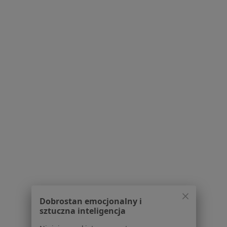
Elitederm
Botoks
od 600 zł
Specjalista nie oferuje umawiania online pod tym adresem.
Poproś o wizytę
lek. Agnieszka Marcinowska
·
Więcej
W trakcie specjalizacji (Dermatolog)
Dobrostan emocjonalny i
Podgórna 12, Toruń
•
Mapa
sztuczna inteligencja
Specjalistyczne Gabinety Lekarskie DOKTOR