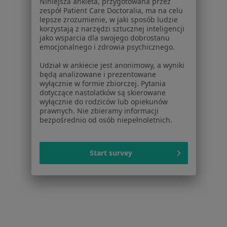
Niniejsza ankieta, przygotowana przez
Konsultacja dermatologiczna
240 zł
zespół Patient Care Doctoralia, ma na celu
lepsze zrozumienie, w jaki sposób ludzie
Specjalista nie oferuje umawiania online pod tym adresem.
korzystają z narzędzi sztucznej inteligencji
jako wsparcia dla swojego dobrostanu
Poproś o wizytę
emocjonalnego i zdrowia psychicznego.
Udział w ankiecie jest anonimowy, a wyniki
będą analizowane i prezentowane
wyłącznie w formie zbiorczej. Pytania
Powiązane wyszukiwania
dotyczące nastolatków są skierowane
wyłącznie do rodziców lub opiekunów
Schorzenia w Toruniu
prawnych. Nie zbieramy informacji
bezpośrednio od osób niepełnoletnich.
Nadciśnienie tętnicze w Toruniu
Cukrzyca w Toruniu
Start survey
Choroby serca w Toruniu
Niewydolność serca w Toruniu
Choroba niedokrwienna serca w Toruniu
Więcej (15)
Więcej w kategorii: Schorzenia w Toruniu