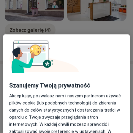
szkoleń, warsztatów i konferencji.
Zobacz galerię (4)
Pokaż więcej
o doświadczeniu
Aktualności
lek. Agnieszka Gąsiorek- Kwiatkowska
Szanujemy Twoją prywatność
Józefa Sułkowskiego 15, 85-634 Bydgoszcz
Akceptując, pozwalasz nam i naszym partnerom używać
Konsultacje ginekologiczne i położnicze w
plików cookie (lub podobnych technologii) do zbierania
Centrum Medycznym PESMED po wcześniejszej
danych do celów statystycznych i dostarczania treści w
oparciu o Twoje zwyczaje przeglądania stron
02/08/2022
internetowych. W każdej chwili możesz sprawdzić i
zaktualizować swoje preferencje w ustawieniach. W