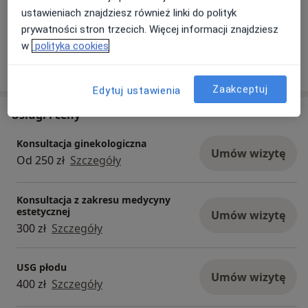
ustawieniach znajdziesz również linki do polityk
prywatności stron trzecich. Więcej informacji znajdziesz
w
polityka cookies
Zaakceptuj
Edytuj ustawienia
Usługi i ceny
Konsultacja ginekologiczna
Umów wizytę
Od 250 zł
Szczegóły
Konsultacja z zakresu medycyny
estetycznej
Umów wizytę
300 zł
Szczegóły
USG płodu
Umów wizytę
400 zł
Szczegóły