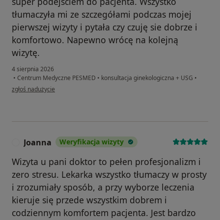
super podejściem do pacjenta. Wszystko
tłumaczyła mi ze szczegółami podczas mojej
pierwszej wizyty i pytała czy czuję sie dobrze i
komfortowo. Napewno wrócę na kolejną
wizytę.
4 sierpnia 2026
•
Centrum Medyczne PESMED
•
konsultacja ginekologiczna + USG
•
w opinii użytkownika Michalina
zgłoś nadużycie
Joanna
Weryfikacja wizyty
J
Wizyta u pani doktor to pełen profesjonalizm i
zero stresu. Lekarka wszystko tłumaczy w prosty
i zrozumiały sposób, a przy wyborze leczenia
kieruje się przede wszystkim dobrem i
codziennym komfortem pacjenta. Jest bardzo