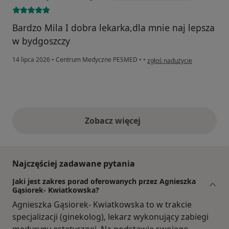
Bardzo Mila I dobra lekarka,dla mnie naj lepsza
w bydgoszczy
w opinii użytkownika Gawryc
14 lipca 2026
•
Centrum Medyczne PESMED
•
•
zgłoś nadużycie
Zobacz więcej
opinie powyżej
Najczęściej zadawane pytania
Jaki jest zakres porad oferowanych przez Agnieszka
Gąsiorek- Kwiatkowska?
Agnieszka Gąsiorek- Kwiatkowska to w trakcie
specjalizacji (ginekolog), lekarz wykonujący zabiegi