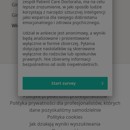
zespół Patient Care Doctoralia, ma na celu
Ginekolodzy z POLMED w Bydgoszczy
lepsze zrozumienie, w jaki sposób ludzie
korzystają z narzędzi sztucznej inteligencji
Ginekolodzy z TU Zdrowie w Bydgoszczy
jako wsparcia dla swojego dobrostanu
emocjonalnego i zdrowia psychicznego.
Więcej (4)
Więcej w kategorii: Najpopularniejsze ubezpie
Udział w ankiecie jest anonimowy, a wyniki
będą analizowane i prezentowane
wyłącznie w formie zbiorczej. Pytania
dotyczące nastolatków są skierowane
wyłącznie do rodziców lub opiekunów
prawnych. Nie zbieramy informacji
bezpośrednio od osób niepełnoletnich.
Serwis
Regulamin
Start survey
Polityka prywatności pacjentów
Polityka prywatności profesjonalistów
Polityka prywatności dla profesjonalistów, których
dane pozyskaliśmy samodzielnie
Polityka cookies
Jak działają wyniki wyszukiwania