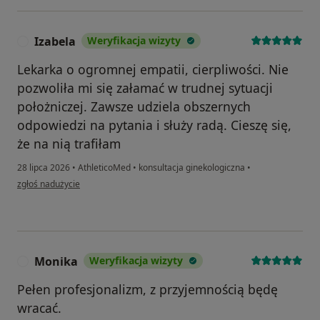
Izabela
Weryfikacja wizyty
I
Lekarka o ogromnej empatii, cierpliwości. Nie
pozwoliła mi się załamać w trudnej sytuacji
położniczej. Zawsze udziela obszernych
odpowiedzi na pytania i służy radą. Cieszę się,
że na nią trafiłam
28 lipca 2026
•
AthleticoMed
•
konsultacja ginekologiczna
•
w opinii użytkownika Izabela
zgłoś nadużycie
Monika
Weryfikacja wizyty
M
Pełen profesjonalizm, z przyjemnością będę
wracać.