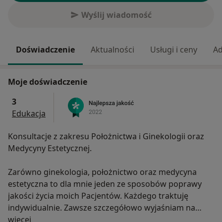
Wyślij wiadomość
Doświadczenie
Aktualności
Usługi i ceny
Ad
Moje doświadczenie
3
Edukacja
Konsultacje z zakresu Położnictwa i Ginekologii oraz
Medycyny Estetycznej.
Zarówno ginekologia, położnictwo oraz medycyna
estetyczna to dla mnie jeden ze sposobów poprawy
jakości życia moich Pacjentów. Każdego traktuję
indywidualnie. Zawsze szczegółowo wyjaśniam na
O mnie
czym polegają zabiegi i doradzam w wyborze
więcej