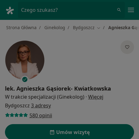
Me
Czego szukasz?
Strona Główna
Ginekolog
Bydgoszcz
Agnieszka Gą
Zmień miasto
lek.
Agnieszka Gąsiorek- Kwiatkowska
O specjalizacja
W trakcie specjalizacji (Ginekolog)
·
Więcej
Bydgoszcz
3 adresy
580 opinii
Umów wizytę