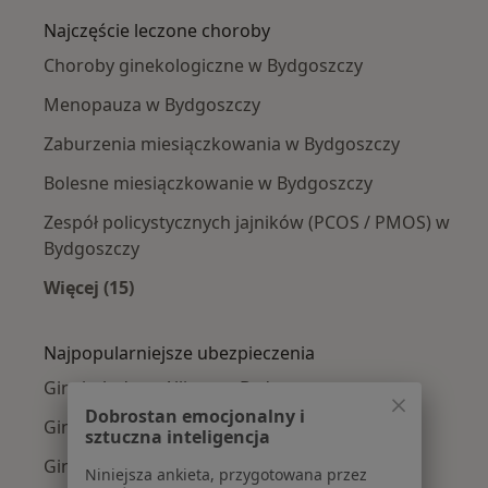
Najczęście leczone choroby
Choroby ginekologiczne w Bydgoszczy
Menopauza w Bydgoszczy
Zaburzenia miesiączkowania w Bydgoszczy
Bolesne miesiączkowanie w Bydgoszczy
Zespół policystycznych jajników (PCOS / PMOS) w
Bydgoszczy
Więcej (15)
Więcej w kategorii: Najczęście leczone chorob
Najpopularniejsze ubezpieczenia
Ginekolodzy z Allianz w Bydgoszczy
Dobrostan emocjonalny i
Ginekolodzy z PZU Zdrowie w Bydgoszczy
sztuczna inteligencja
Ginekolodzy z Compensa w Bydgoszczy
Niniejsza ankieta, przygotowana przez