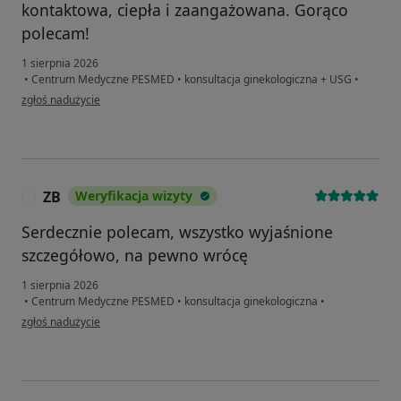
kontaktowa, ciepła i zaangażowana. Gorąco
polecam!
1 sierpnia 2026
•
Centrum Medyczne PESMED
•
konsultacja ginekologiczna + USG
•
w opinii użytkownika Joanna
zgłoś nadużycie
ZB
Weryfikacja wizyty
Z
Serdecznie polecam, wszystko wyjaśnione
szczegółowo, na pewno wrócę
1 sierpnia 2026
•
Centrum Medyczne PESMED
•
konsultacja ginekologiczna
•
w opinii użytkownika ZB
zgłoś nadużycie