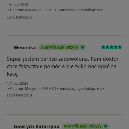
19 lipca 2026
•
Centrum Medyczne PESMED
•
konsultacja ginekologiczna
•
w opinii użytkownika Monika
zgłoś nadużycie
Weronika
Weryfikacja wizyty
W
Super, jestem bardzo zadowolona. Pani doktor
chce faktycznie pomóc a nie tylko naciągać na
kasę.
17 lipca 2026
•
Centrum Medyczne PESMED
•
konsultacja ginekologiczna
•
w opinii użytkownika Weronika
zgłoś nadużycie
Gawrych Katarzyna
Weryfikacja wizyty
G