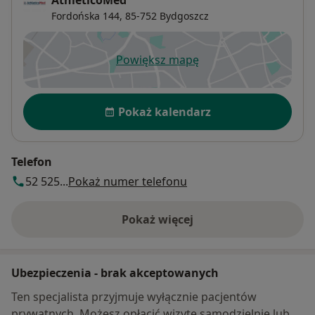
Fordońska 144,
85-752
Bydgoszcz
Powiększ mapę
otwiera się w nowej karcie
Dostępność
Pokaż kalendarz
Telefon
52 525...
Pokaż numer telefonu
Pokaż więcej
o adresie
Ubezpieczenia - brak akceptowanych
Ten specjalista przyjmuje wyłącznie pacjentów
prywatnych. Możesz opłacić wizytę samodzielnie lub