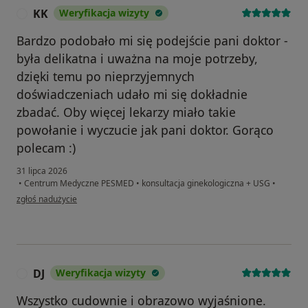
KK
Weryfikacja wizyty
K
Bardzo podobało mi się podejście pani doktor -
była delikatna i uważna na moje potrzeby,
dzięki temu po nieprzyjemnych
doświadczeniach udało mi się dokładnie
zbadać. Oby więcej lekarzy miało takie
powołanie i wyczucie jak pani doktor. Gorąco
polecam :)
31 lipca 2026
•
Centrum Medyczne PESMED
•
konsultacja ginekologiczna + USG
•
w opinii użytkownika KK
zgłoś nadużycie
DJ
Weryfikacja wizyty
D
Wszystko cudownie i obrazowo wyjaśnione.