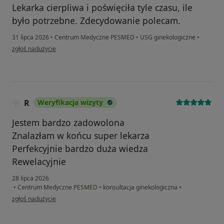
Lekarka cierpliwa i poświęciła tyle czasu, ile
było potrzebne. Zdecydowanie polecam.
31 lipca 2026
•
Centrum Medyczne PESMED
•
USG ginekologiczne
•
w opinii użytkownika DJ
zgłoś nadużycie
R
Weryfikacja wizyty
Jestem bardzo zadowolona
Znalazłam w końcu super lekarza
Perfekcyjnie bardzo duża wiedza
Rewelacyjnie
28 lipca 2026
•
Centrum Medyczne PESMED
•
konsultacja ginekologiczna
•
w opinii użytkownika R
zgłoś nadużycie