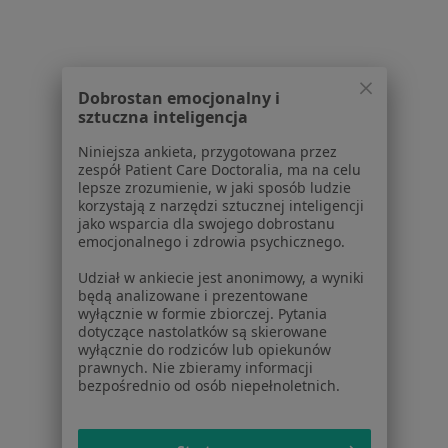
Choroba niedokrwienna serca w Grodzisku
Mazowieckim
Osteoporoza w Grodzisku Mazowieckim
Dobrostan emocjonalny i
sztuczna inteligencja
Więcej (15)
Więcej w kategorii: Schorzenia w Grodzisku 
Niniejsza ankieta, przygotowana przez
zespół Patient Care Doctoralia, ma na celu
lepsze zrozumienie, w jaki sposób ludzie
korzystają z narzędzi sztucznej inteligencji
Ból Biodra Specjaliści W Grodzisku Mazowieckim
jako wsparcia dla swojego dobrostanu
emocjonalnego i zdrowia psychicznego.
Udział w ankiecie jest anonimowy, a wyniki
będą analizowane i prezentowane
wyłącznie w formie zbiorczej. Pytania
dotyczące nastolatków są skierowane
wyłącznie do rodziców lub opiekunów
Serwis
prawnych. Nie zbieramy informacji
bezpośrednio od osób niepełnoletnich.
Regulamin
Polityka prywatności pacjentów
Polityka prywatności profesjonalistów