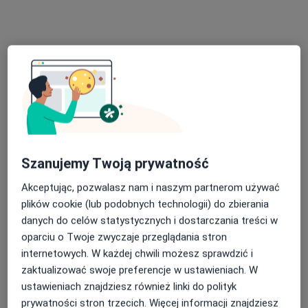
lek. Marcin Tusiński
Szanujemy Twoją prywatność
·
Więcej
Ortopeda
55 opinii
Akceptując, pozwalasz nam i naszym partnerom używać
plików cookie (lub podobnych technologii) do zbierania
Bairda 56/7, Grodzisk Mazowiecki
•
Mapa
danych do celów statystycznych i dostarczania treści w
Optima
oparciu o Twoje zwyczaje przeglądania stron
Konsultacja ortopedyczna
Brak ceny
internetowych. W każdej chwili możesz sprawdzić i
zaktualizować swoje preferencje w ustawieniach. W
Specjalista nie oferuje umawiania online pod tym adresem.
ustawieniach znajdziesz również linki do polityk
Poproś o wizytę
prywatności stron trzecich. Więcej informacji znajdziesz