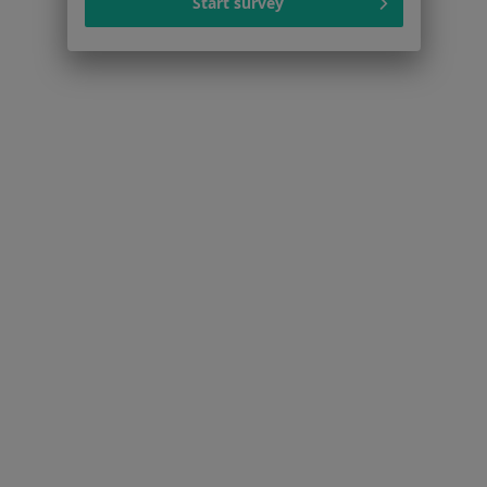
Start survey
Polityka prywatności dla profesjonalistów, których
dane pozyskaliśmy samodzielnie
Polityka cookies
Jak działają wyniki wyszukiwania
Dostępność
O nas
Praca
Rekrutujemy!
Partnerzy
Centrum prasowe
Kontakt
Dla pacjentów
Lekarze
Placówki medyczne
Pytania i odpowiedzi
Usługi i zabiegi
Choroby
Pomoc