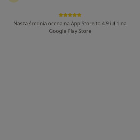
Nasza średnia ocena na App Store to 4.9 i 4.1 na
Google Play Store
Bezpieczne płatności
lek. Agnieszka Wodzyńska
·
Więcej
Pediatra, Lekarz rodzinny
18 opinii
Adres 1
Adres 2
Jaśminowa 2, Grodzisk Mazowiecki
•
Mapa
Gabinet Lekarski lek. Agnieszka Wodzyńska
Konsultacja internistyczna
180 zł
Specjalista nie oferuje umawiania online pod tym adresem.
Poproś o wizytę