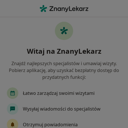
Me
Ból Biodra • Grodzisk Mazowiecki, mazowieckie
Filtry
• 1
Ubezpieczenie
Map
Ból biodra specjaliści w Grodzisku
Witaj na ZnanyLekarz
Mazowieckim
Jak działają wyniki wyszukiwania
Znajdź najlepszych specjalistów i umawiaj wizyty.
Pobierz aplikację, aby uzyskać bezpłatny dostęp do
przydatnych funkcji:
Jakiego specjalisty szukasz?
Fizjoterapeuta
Ortopeda
Pediatra
In
Łatwo zarządzaj swoimi wizytami
Wysyłaj wiadomości do specjalistów
Otrzymuj powiadomienia