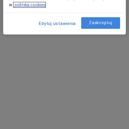
w
polityka cookies
Zaakceptuj
Edytuj ustawienia
AMEDS Centrum Medyczne
·
Więcej
Interna, Kardiologia, Seksuologia
131 opinii
Jana Kilińskiego 11, Grodzisk Mazowiecki
•
Mapa
Konsultacja chirurgiczna
Pokaż więcej usług
dr n. med. Maciej