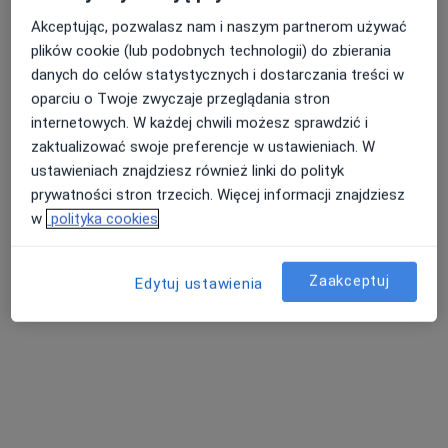
Konsultacja laryngologiczna
od 150 zł
Akceptując, pozwalasz nam i naszym partnerom używać
Specjalista nie oferuje umawiania online pod tym adresem.
plików cookie (lub podobnych technologii) do zbierania
danych do celów statystycznych i dostarczania treści w
Poproś o wizytę
oparciu o Twoje zwyczaje przeglądania stron
internetowych. W każdej chwili możesz sprawdzić i
zaktualizować swoje preferencje w ustawieniach. W
ustawieniach znajdziesz również linki do polityk
prywatności stron trzecich. Więcej informacji znajdziesz
w
polityka cookies
Zaakceptuj
Edytuj ustawienia
lek. Elżbieta Lalka-Szczepanik
·
Więcej
Laryngolog
22 opinie
ul. Klonowica 2/7, Jelenia Góra
•
Mapa
Gabinet laryngologiczny