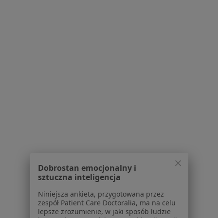
1
2
Powiązane wyszukiwania
|
Oferty pracy - Laryngolog
W pobliżu Karpacza
Laryngolodzy w Jeleniej Górze
Laryngolodzy w Wałbrzychu
Laryngolodzy w Kowarach
Laryngolodzy w Świebodzicach
Laryngolodzy w Złotoryi
Więcej (9)
Więcej w kategorii: W pobliżu Karpacza
Dobrostan emocjonalny i
Najczęstsze schorzenia
sztuczna inteligencja
Blizny Karpacz
Niniejsza ankieta, przygotowana przez
zespół Patient Care Doctoralia, ma na celu
Choroby chirurgiczne Karpacz
lepsze zrozumienie, w jaki sposób ludzie