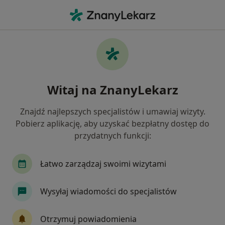
Me
Laryngolog • Karpacz, dolnośląskie
Filtry
Ubezpieczenie
Mapa
Polecani laryngolodzy w Karpaczu
Witaj na ZnanyLekarz
Jak działają wyniki wyszukiwania
Znajdź najlepszych specjalistów i umawiaj wizyty.
Pobierz aplikację, aby uzyskać bezpłatny dostęp do
Wybierz swoje ubezpieczenie
przydatnych funkcji:
Łatwo zarządzaj swoimi wizytami
Wysyłaj wiadomości do specjalistów
Otrzymuj powiadomienia