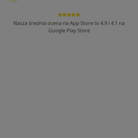
KCM Clinic S.A.
·
Więcej
Laryngologia, Chirurgia, Ortopedia
Nasza średnia ocena na App Store to 4.9 i 4.1 na
389 opinii
Google Play Store
ul. Bankowa 5-7, Jelenia Góra
•
Mapa
Brak dostępnych specjalistów z wolnymi terminami w tym centrum medycznym.
Pokaż profil
Centrum Medyczne Promed
·
Więcej
Laryngologia, Interna, Neurologia