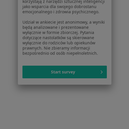
korzystają z narzędzi sztucznej inteligencji
Choroby odbytu Karpacz
jako wsparcia dla swojego dobrostanu
emocjonalnego i zdrowia psychicznego.
Choroby przewodu pokarmowego Karpacz
Udział w ankiecie jest anonimowy, a wyniki
Kamica żółciowa Karpacz
będą analizowane i prezentowane
wyłącznie w formie zbiorczej. Pytania
Więcej (8)
dotyczące nastolatków są skierowane
Więcej w kategorii: Najczęstsze schorzenia
wyłącznie do rodziców lub opiekunów
prawnych. Nie zbieramy informacji
bezpośrednio od osób niepełnoletnich.
Strona Główna
Laryngolog
Karpacz
Zmień miasto
Start survey
Serwis
Regulamin
Polityka prywatności pacjentów
Polityka prywatności profesjonalistów