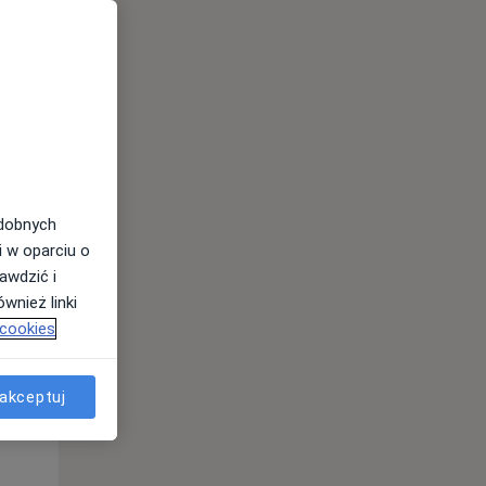
Pon,
Wt,
Śr,
10 Sie
11 Sie
12 Sie
odobnych
i w oparciu o
awdzić i
wnież linki
 cookies
akceptuj