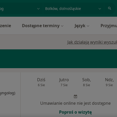
acja, badanie lub nazwisko
miasto lub dzielnica
zenie
Dostępne terminy
Język
Przyjmu
Jak działają wyniki wysz
Dziś
Jutro
Sob,
Ndz,
6 Sie
7 Sie
8 Sie
9 Sie
ryngolog)
Umawianie online nie jest dostępne
Poproś o wizytę