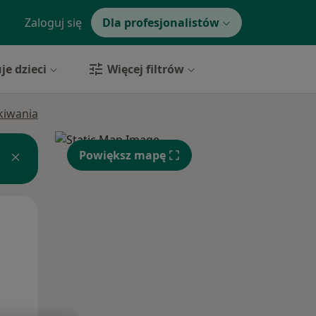
Zaloguj się
Dla profesjonalistów
je dzieci
Więcej filtrów
ukiwania
Powiększ mapę
Pon,
Wt,
Śr,
10 Sie
11 Sie
12 Sie