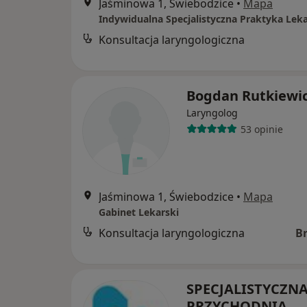
Jaśminowa 1, Świebodzice
•
Mapa
Indywidualna Specjalistyczna Praktyka Leka
Konsultacja laryngologiczna
Bogdan Rutkiewi
Laryngolog
53 opinie
Jaśminowa 1, Świebodzice
•
Mapa
Gabinet Lekarski
Konsultacja laryngologiczna
B
SPECJALISTYCZN
PRZYCHODNIA