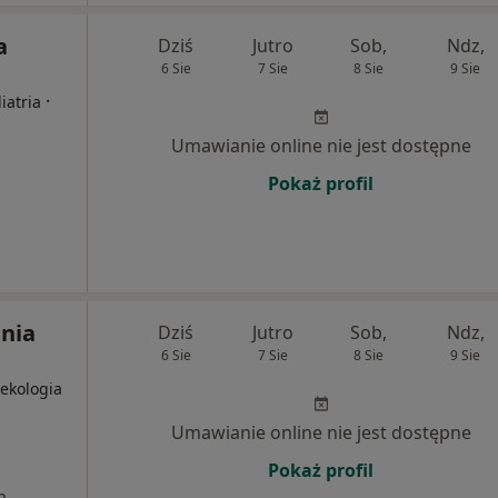
a
Dziś
Jutro
Sob,
Ndz,
6 Sie
7 Sie
8 Sie
9 Sie
·
iatria
Umawianie online nie jest dostępne
Pokaż profil
nia
Dziś
Jutro
Sob,
Ndz,
6 Sie
7 Sie
8 Sie
9 Sie
nekologia
Umawianie online nie jest dostępne
Pokaż profil
a