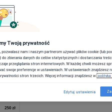
300 zł
iak
Dziś
Jutro
Sob,
Ndz,
my Twoją prywatność
6 Sie
7 Sie
8 Sie
9 Sie
, pozwalasz nam i naszym partnerom używać plików cookie (lub p
) do zbierania danych do celów statystycznych i dostarczania treśc
zaje przeglądania stron internetowych. W każdej chwili możesz spr
Umawianie online nie jest dostępne
wać swoje preferencje w ustawieniach. W ustawieniach znajdziesz ró
Poproś o wizytę
prywatności stron trzecich. Więcej informacji znajdziesz w
polityka
 4
Za
Edytuj ustawienia
250 zł