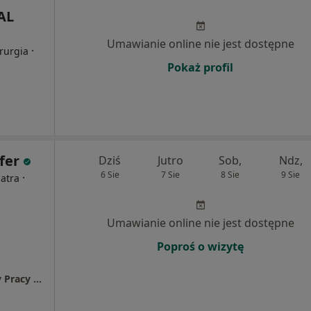
AL
Umawianie online nie jest dostępne
·
irurgia
Pokaż profil
fer
Dziś
Jutro
Sob,
Ndz,
6 Sie
7 Sie
8 Sie
9 Sie
·
iatra
Umawianie online nie jest dostępne
Poproś o wizytę
Dolnośląski Wojewódzki Ośrodek Medycyny Pracy - Oddział w Wałbrzychu