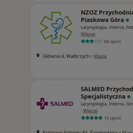
NZOZ Przychodni
Piaskowa Góra
Laryngologia, Interna, Ped
Więcej
68 opinii
Główna 4, Wałbrzych
•
Mapa
SALMED Przychod
Specjalistyczna
Laryngologia, Interna, Gi
·
Więcej
10 opinii
Królowej Elżbiety 84, Świebodzice
•
Map