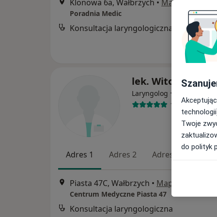
Klonowa 6a, Wałbrzych
•
Mapa
Poradnia Medic
Konsultacja laryngologiczna
lek. Witold Matus
Szanuje
·
Więcej
Laryngolog
Akceptując
16 opinii
technologii
Twoje zwyc
zaktualizo
do polityk 
Adres 1
Adres 2
Adres 3
Adres
Piasta 47C, Wałbrzych
•
Mapa
Centrum Medyczne Piasta 47
Konsultacja laryngologiczna