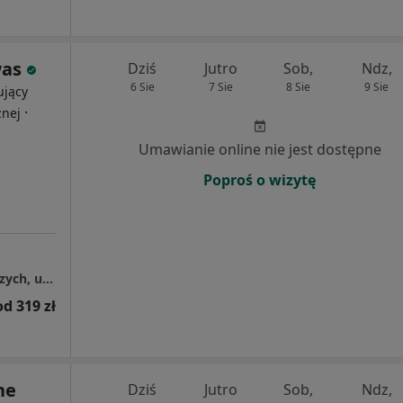
was
Dziś
Jutro
Sob,
Ndz,
6 Sie
7 Sie
8 Sie
9 Sie
ujący
·
znej
Umawianie online nie jest dostępne
Poproś o wizytę
Centrum Medyczne Grupa LUX MED – Wałbrzych, ul. Uczniowska 16
od 319 zł
ne
Dziś
Jutro
Sob,
Ndz,