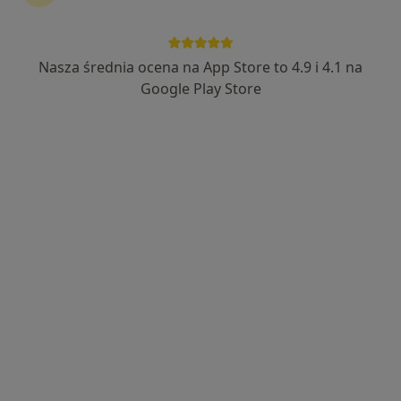
KCM Clinic S.A.
·
Więcej
Laryngologia, Chirurgia, Ortopedia
Nasza średnia ocena na App Store to 4.9 i 4.1 na
389 opinii
Google Play Store
ul. Bankowa 5-7, Jelenia Góra
•
Mapa
Brak dostępnych specjalistów z wolnymi terminami w tym centrum medycznym.
Pokaż profil
Centrum Medyczne Promed
·
Więcej
Laryngologia, Interna, Neurologia