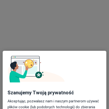
KCM Clinic S.A.
Konsultacja laryngologiczna
od 150 zł
Specjalista nie oferuje umawiania online pod tym adresem.
Poproś o wizytę
lek. Elżbieta Lalka-Szczepanik
·
Więcej
Szanujemy Twoją prywatność
Laryngolog
22 opinie
Akceptując, pozwalasz nam i naszym partnerom używać
ul. Klonowica 2/7, Jelenia Góra
•
Mapa
plików cookie (lub podobnych technologii) do zbierania