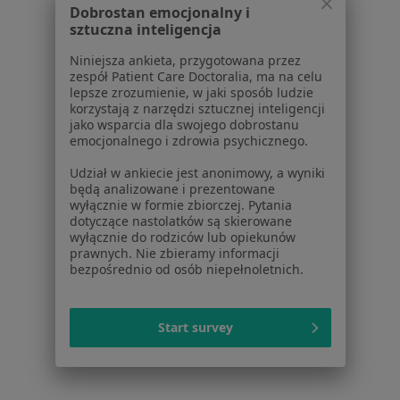
Laryngolodzy w Jeleniej Górze
Dobrostan emocjonalny i
sztuczna inteligencja
Laryngolodzy w Bolesławcu
Niniejsza ankieta, przygotowana przez
Laryngolodzy w Lubaniu
zespół Patient Care Doctoralia, ma na celu
lepsze zrozumienie, w jaki sposób ludzie
Laryngolodzy w Kowarach
korzystają z narzędzi sztucznej inteligencji
jako wsparcia dla swojego dobrostanu
Laryngolodzy w Karpaczu
emocjonalnego i zdrowia psychicznego.
Więcej (8)
Udział w ankiecie jest anonimowy, a wyniki
Więcej w kategorii: W pobliżu Szklarskiej Porę
będą analizowane i prezentowane
wyłącznie w formie zbiorczej. Pytania
dotyczące nastolatków są skierowane
wyłącznie do rodziców lub opiekunów
Strona Główna
Laryngolog
Szklarska Poręba
Zmień miasto
prawnych. Nie zbieramy informacji
bezpośrednio od osób niepełnoletnich.
Start survey
Serwis