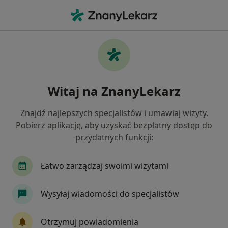
Me
Laryngolog • Szklarska Poręba, dolnośląskie
Filtry
Ubezpieczenie
Mapa
Polecani laryngolodzy w Szklarskiej Porębie
Witaj na ZnanyLekarz
Jak działają wyniki wyszukiwania
Znajdź najlepszych specjalistów i umawiaj wizyty.
Pobierz aplikację, aby uzyskać bezpłatny dostęp do
Wybierz swoje ubezpieczenie
przydatnych funkcji:
Łatwo zarządzaj swoimi wizytami
Wysyłaj wiadomości do specjalistów
Otrzymuj powiadomienia