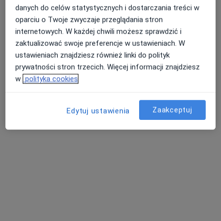
Gabinet laryngologiczny
danych do celów statystycznych i dostarczania treści w
oparciu o Twoje zwyczaje przeglądania stron
Konsultacja laryngologiczna
Brak ceny
internetowych. W każdej chwili możesz sprawdzić i
Specjalista nie oferuje umawiania online pod tym adresem.
zaktualizować swoje preferencje w ustawieniach. W
ustawieniach znajdziesz również linki do polityk
Poproś o wizytę
prywatności stron trzecich. Więcej informacji znajdziesz
w
polityka cookies
Zaakceptuj
Edytuj ustawienia
Jacek Latusiński
Laryngolog
112 opinii
al. Bankowa 3/3, Jelenia Góra
•
Mapa