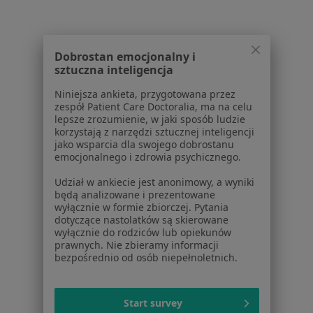
Aplikacje mobilne
Blog dla pacjentów
Dla profesjonalistów
Dobrostan emocjonalny i
sztuczna inteligencja
Cennik
Niniejsza ankieta, przygotowana przez
Dla lekarzy
zespół Patient Care Doctoralia, ma na celu
Dla placówek medycznych
lepsze zrozumienie, w jaki sposób ludzie
Noa Notes
nowość
korzystają z narzędzi sztucznej inteligencji
jako wsparcia dla swojego dobrostanu
Baza wiedzy
emocjonalnego i zdrowia psychicznego.
Centrum Pomocy dla Specjalisty
Udział w ankiecie jest anonimowy, a wyniki
Kontakt
będą analizowane i prezentowane
ZnanyLekarz - Strona główna
wyłącznie w formie zbiorczej. Pytania
dotyczące nastolatków są skierowane
ZnanyLekarz Sp. z o.o.
wyłącznie do rodziców lub opiekunów
ul. Kolejowa 5/7
prawnych. Nie zbieramy informacji
bezpośrednio od osób niepełnoletnich.
01-217 Warszawa, Polska
NIP: ⁠7010224868
Start survey
KRS: ⁠0000347997