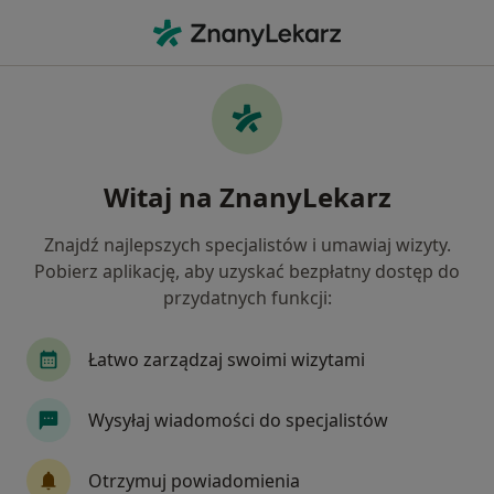
Me
Laryngolog • Bydgoszcz, kujawsko-pomorskie
Filtry
Ubezpieczenie:
Allianz
20 polecanych laryngologów w Bydgoszczy z
Witaj na ZnanyLekarz
Allianz
Jak działają wyniki wyszukiwania
Znajdź najlepszych specjalistów i umawiaj wizyty.
Pobierz aplikację, aby uzyskać bezpłatny dostęp do
przydatnych funkcji:
Łatwo zarządzaj swoimi wizytami
Wysyłaj wiadomości do specjalistów
Wyróżniony
Skupienie na pacjencie
Otrzymuj powiadomienia