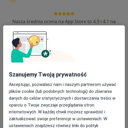
dr n. med. Łukasz Kluczyński
·
Więcej
Laryngolog
129 opinii
Nasza średnia ocena na App Store to 4.9 i 4.1 na
ul. Karłowicza 3-5, Bydgoszcz
•
Mapa
Google Play Store
Centrum Medyczne Przychodnia Elmed
Akceptuje Allianz
Konsultacja laryngologiczna
300 zł
Specjalista nie oferuje umawiania online pod tym adresem.
Poproś o wizytę
Szanujemy Twoją prywatność
Akceptując, pozwalasz nam i naszym partnerom używać
plików cookie (lub podobnych technologii) do zbierania
danych do celów statystycznych i dostarczania treści w
oparciu o Twoje zwyczaje przeglądania stron
internetowych. W każdej chwili możesz sprawdzić i
zaktualizować swoje preferencje w ustawieniach. W
ustawieniach znajdziesz również linki do polityk