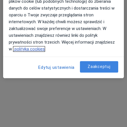
lek. Anna Oberc
plików cookie (lub podobnych technologii) do zbierania
·
Więcej
Laryngolog
danych do celów statystycznych i dostarczania treści w
151 opinii
oparciu o Twoje zwyczaje przeglądania stron
internetowych. W każdej chwili możesz sprawdzić i
Litewska 4C, Rzeszów
•
Mapa
zaktualizować swoje preferencje w ustawieniach. W
HSM Clinic Rzeszów
ustawieniach znajdziesz również linki do polityk
Akceptuje Allianz
prywatności stron trzecich. Więcej informacji znajdziesz
Konsultacja laryngologiczna
280 zł
w
polityka cookies
Specjalista nie oferuje umawiania online pod tym adresem.
Zaakceptuj
Edytuj ustawienia
Poproś o wizytę