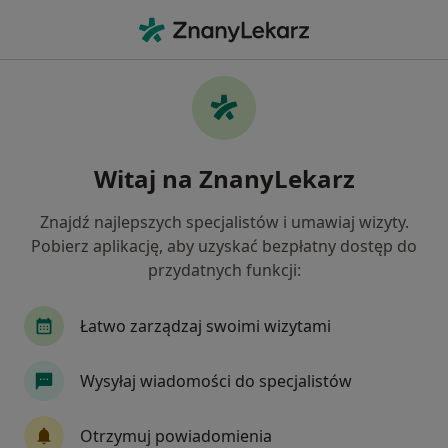
Me
Laryngolog • Rzeszów, podkarpackie
Filtry
Ubezpieczenie:
Allianz
20 polecanych laryngologów w Rzeszowie z
Witaj na ZnanyLekarz
Allianz
Jak działają wyniki wyszukiwania
Znajdź najlepszych specjalistów i umawiaj wizyty.
Pobierz aplikację, aby uzyskać bezpłatny dostęp do
przydatnych funkcji:
Łatwo zarządzaj swoimi wizytami
Wysyłaj wiadomości do specjalistów
lek. Marcin Polak
Otrzymuj powiadomienia
·
Więcej
Laryngolog