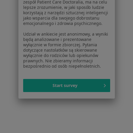
Aplikacje mobilne
zespół Patient Care Doctoralia, ma na celu
Blog dla pacjentów
lepsze zrozumienie, w jaki sposób ludzie
korzystają z narzędzi sztucznej inteligencji
jako wsparcia dla swojego dobrostanu
Dla profesjonalistów
emocjonalnego i zdrowia psychicznego.
Cennik
Udział w ankiecie jest anonimowy, a wyniki
Dla lekarzy
będą analizowane i prezentowane
Dla placówek medycznych
wyłącznie w formie zbiorczej. Pytania
dotyczące nastolatków są skierowane
Noa Notes
nowość
wyłącznie do rodziców lub opiekunów
Baza wiedzy
prawnych. Nie zbieramy informacji
Centrum Pomocy dla Specjalisty
bezpośrednio od osób niepełnoletnich.
Kontakt
ZnanyLekarz - Strona główna
Start survey
ZnanyLekarz Sp. z o.o.
ul. Kolejowa 5/7
01-217 Warszawa, Polska
NIP: ⁠7010224868
KRS: ⁠0000347997
REGON: ⁠142276657