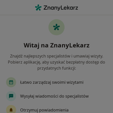
Me
Laryngolog • Łódź, łódzkie
Filtry
Ubezpieczenie:
Allianz
20 polecanych laryngologów w Łodzi z
Witaj na ZnanyLekarz
Allianz
Jak działają wyniki wyszukiwania
Znajdź najlepszych specjalistów i umawiaj wizyty.
Pobierz aplikację, aby uzyskać bezpłatny dostęp do
przydatnych funkcji:
Łatwo zarządzaj swoimi wizytami
Wysyłaj wiadomości do specjalistów
lek. Marcin Kubiak
Otrzymuj powiadomienia
·
Więcej
Laryngolog