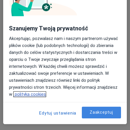
RMED Centrum Medyczne NZOZ
·
Więcej
Laryngologia, Interna, Okulistyka
Szanujemy Twoją prywatność
4582 opinie
Akceptując, pozwalasz nam i naszym partnerom używać
Jaracza 55/1a, Łódź
•
Mapa
plików cookie (lub podobnych technologii) do zbierania
Konsultacja laryngologiczna
250 zł
danych do celów statystycznych i dostarczania treści w
oparciu o Twoje zwyczaje przeglądania stron
Pokaż więcej usług
internetowych. W każdej chwili możesz sprawdzić i
zaktualizować swoje preferencje w ustawieniach. W
ustawieniach znajdziesz również linki do polityk
dr n. med. Andrzej
lek. Marcin Kubiak
dr n. med. Katarzyna
prywatności stron trzecich. Więcej informacji znajdziesz
Kowalski
laryngolog
Szkutnik
w
polityka cookies
laryngolog
laryngolog
Zobacz wszystkich 5 specjalistów
Zaakceptuj
Edytuj ustawienia
Brak dostępnych specjalistów z wolnymi terminami w tym centrum medycznym.
Pokaż profil