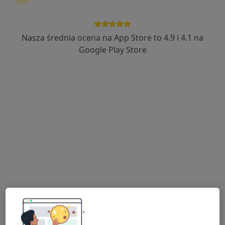
510 opinii
Adres 1
Adres 2
Nasza średnia ocena na App Store to 4.9 i 4.1 na
Google Play Store
Jaracza 55/1a, Łódź
•
Mapa
RMED Centrum Medyczne NZOZ
Akceptuje Allianz
Konsultacja laryngologiczna
250 zł
Specjalista nie oferuje umawiania online pod tym adresem.
Poproś o wizytę