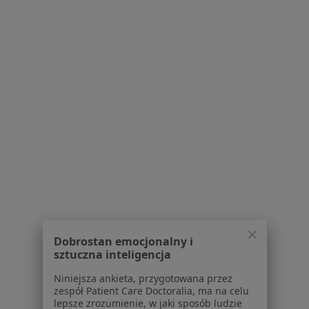
Serwis
Regulamin
Polityka prywatności pacjentów
Polityka prywatności profesjonalistów
Polityka prywatności dla profesjonalistów, których
dane pozyskaliśmy samodzielnie
Polityka cookies
Jak działają wyniki wyszukiwania
Dostępność
O nas
Praca
Rekrutujemy!
Partnerzy
Centrum prasowe
Kontakt
Dobrostan emocjonalny i
sztuczna inteligencja
Dla pacjentów
Niniejsza ankieta, przygotowana przez
zespół Patient Care Doctoralia, ma na celu
Lekarze
lepsze zrozumienie, w jaki sposób ludzie