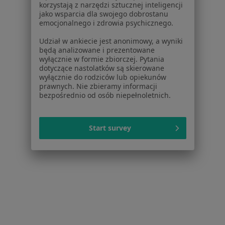
Placówki medyczne
korzystają z narzędzi sztucznej inteligencji
Pytania i odpowiedzi
jako wsparcia dla swojego dobrostanu
emocjonalnego i zdrowia psychicznego.
Usługi i zabiegi
Choroby
Udział w ankiecie jest anonimowy, a wyniki
Pomoc
będą analizowane i prezentowane
wyłącznie w formie zbiorczej. Pytania
Aplikacje mobilne
dotyczące nastolatków są skierowane
Blog dla pacjentów
wyłącznie do rodziców lub opiekunów
prawnych. Nie zbieramy informacji
Dla profesjonalistów
bezpośrednio od osób niepełnoletnich.
Cennik
Dla lekarzy
Start survey
Dla placówek medycznych
Noa Notes
nowość
Baza wiedzy
Centrum Pomocy dla Specjalisty
Kontakt
ZnanyLekarz - Strona główna
ZnanyLekarz Sp. z o.o.