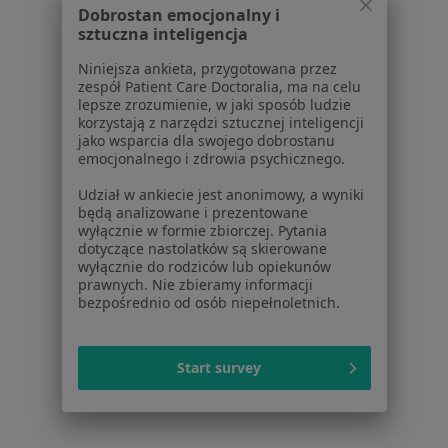
Dobrostan emocjonalny i
Aplikacje mobilne
sztuczna inteligencja
Blog dla pacjentów
Niniejsza ankieta, przygotowana przez
Dla profesjonalistów
zespół Patient Care Doctoralia, ma na celu
lepsze zrozumienie, w jaki sposób ludzie
Cennik
korzystają z narzędzi sztucznej inteligencji
Dla lekarzy
jako wsparcia dla swojego dobrostanu
emocjonalnego i zdrowia psychicznego.
Dla placówek medycznych
Noa Notes
nowość
Udział w ankiecie jest anonimowy, a wyniki
Baza wiedzy
będą analizowane i prezentowane
wyłącznie w formie zbiorczej. Pytania
Centrum Pomocy dla Specjalisty
dotyczące nastolatków są skierowane
wyłącznie do rodziców lub opiekunów
Kontakt
prawnych. Nie zbieramy informacji
ZnanyLekarz - Strona główna
bezpośrednio od osób niepełnoletnich.
ZnanyLekarz Sp. z o.o.
ul. Kolejowa 5/7
Start survey
01-217 Warszawa, Polska
NIP: ⁠7010224868
KRS: ⁠0000347997