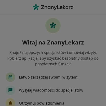
Me
Laryngolog • Będzin, śląskie
Filtry
Ubezpieczenie:
Allianz
20 polecanych laryngologów w Będzinie z
Witaj na ZnanyLekarz
Allianz
Jak działają wyniki wyszukiwania
Znajdź najlepszych specjalistów i umawiaj wizyty.
Pobierz aplikację, aby uzyskać bezpłatny dostęp do
przydatnych funkcji:
Łatwo zarządzaj swoimi wizytami
Wysyłaj wiadomości do specjalistów
lek. Joanna Symela-Kaspera
Otrzymuj powiadomienia
·
Więcej
W trakcie specjalizacji (Laryngolog)