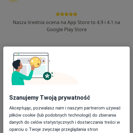
48 opinii
Małobądzka 143, Będzin
•
Mapa
Nasza średnia ocena na App Store to 4.9 i 4.1 na
LEXMEDICA Centrum Medyczne
Google Play Store
Akceptuje Allianz
Konsultacja laryngologiczna
240 zł
Specjalista nie oferuje umawiania online pod tym adresem.
Poproś o wizytę
Szanujemy Twoją prywatność
Akceptując, pozwalasz nam i naszym partnerom używać
plików cookie (lub podobnych technologii) do zbierania
danych do celów statystycznych i dostarczania treści w
oparciu o Twoje zwyczaje przeglądania stron