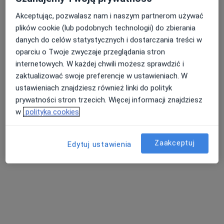
dr n. med. Paulina Kalińczak-Górna
Akceptując, pozwalasz nam i naszym partnerom używać
Laryngolog, Lekarz wykonujący zabiegi medycyny estetycznej
plików cookie (lub podobnych technologii) do zbierania
·
Więcej
danych do celów statystycznych i dostarczania treści w
27 opinii
oparciu o Twoje zwyczaje przeglądania stron
internetowych. W każdej chwili możesz sprawdzić i
ul. Ogrody 14, Bydgoszcz
•
Mapa
zaktualizować swoje preferencje w ustawieniach. W
NZOZ ENDO-MEDICA Sp. z o.o.
ustawieniach znajdziesz również linki do polityk
Akceptuje POLMED
prywatności stron trzecich. Więcej informacji znajdziesz
Konsultacja laryngologiczna
250 zł
w
polityka cookies
Specjalista nie oferuje umawiania online pod tym adresem.
Zaakceptuj
Edytuj ustawienia
Poproś o wizytę