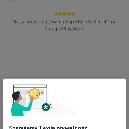
dr n. med. Łukasz Kluczyński
·
Więcej
Laryngolog
129 opinii
Nasza średnia ocena na App Store to 4.9 i 4.1 na
ul. Karłowicza 3-5, Bydgoszcz
•
Mapa
Google Play Store
Centrum Medyczne Przychodnia Elmed
Akceptuje POLMED
Konsultacja laryngologiczna
300 zł
Specjalista nie oferuje umawiania online pod tym adresem.
Poproś o wizytę
Szanujemy Twoją prywatność