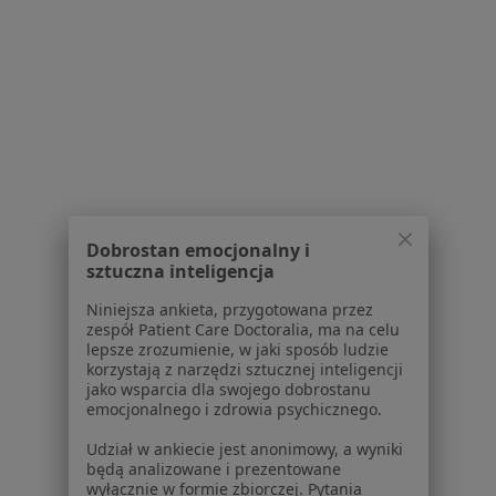
Dostępność
O nas
Praca
Rekrutujemy!
Partnerzy
Centrum prasowe
Kontakt
Dla pacjentów
Lekarze
Placówki medyczne
Dobrostan emocjonalny i
sztuczna inteligencja
Pytania i odpowiedzi
Usługi i zabiegi
Niniejsza ankieta, przygotowana przez
Choroby
zespół Patient Care Doctoralia, ma na celu
lepsze zrozumienie, w jaki sposób ludzie
Pomoc
korzystają z narzędzi sztucznej inteligencji
Aplikacje mobilne
jako wsparcia dla swojego dobrostanu
Blog dla pacjentów
emocjonalnego i zdrowia psychicznego.
Dla profesjonalistów
Udział w ankiecie jest anonimowy, a wyniki
będą analizowane i prezentowane
wyłącznie w formie zbiorczej. Pytania
Cennik