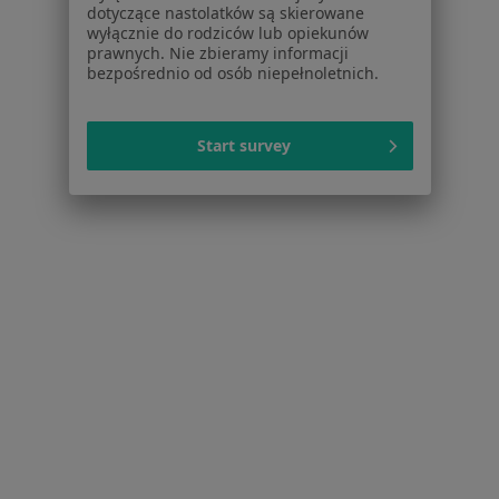
dotyczące nastolatków są skierowane
Dla lekarzy
wyłącznie do rodziców lub opiekunów
Dla placówek medycznych
prawnych. Nie zbieramy informacji
bezpośrednio od osób niepełnoletnich.
Noa Notes
nowość
Baza wiedzy
Centrum Pomocy dla Specjalisty
Start survey
Kontakt
ZnanyLekarz - Strona główna
ZnanyLekarz Sp. z o.o.
ul. Kolejowa 5/7
01-217 Warszawa, Polska
NIP: ⁠7010224868
KRS: ⁠0000347997
REGON: ⁠142276657
Sąd Rejonowy dla m.st. Warszawy w Warszawie XII
Wydział Gospodarczy KRS