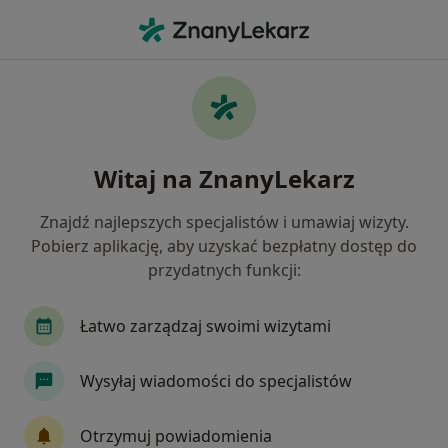
Me
Laryngolog • Bydgoszcz, kujawsko-pomorskie
Filtry
Ubezpieczenie:
POLMED
20 polecanych laryngologów w Bydgoszczy z
Witaj na ZnanyLekarz
POLMED
Jak działają wyniki wyszukiwania
Znajdź najlepszych specjalistów i umawiaj wizyty.
Pobierz aplikację, aby uzyskać bezpłatny dostęp do
przydatnych funkcji:
Łatwo zarządzaj swoimi wizytami
Wysyłaj wiadomości do specjalistów
Wyróżniony
Skupienie na pacjencie
Otrzymuj powiadomienia