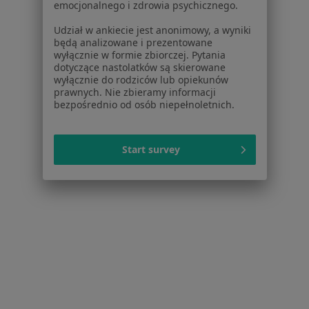
Serwis
emocjonalnego i zdrowia psychicznego.
Regulamin
Udział w ankiecie jest anonimowy, a wyniki
będą analizowane i prezentowane
Polityka prywatności pacjentów
wyłącznie w formie zbiorczej. Pytania
Polityka prywatności profesjonalistów
dotyczące nastolatków są skierowane
Polityka prywatności dla profesjonalistów, których
wyłącznie do rodziców lub opiekunów
prawnych. Nie zbieramy informacji
dane pozyskaliśmy samodzielnie
bezpośrednio od osób niepełnoletnich.
Polityka cookies
Jak działają wyniki wyszukiwania
Dostępność
Start survey
O nas
Praca
Rekrutujemy!
Partnerzy
Centrum prasowe
Kontakt
Dla pacjentów
Lekarze
Placówki medyczne