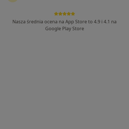
60 opinii
Szubińska 85A, Bydgoszcz
•
Mapa
Nasza średnia ocena na App Store to 4.9 i 4.1 na
Centrum Medyczne Szubińska
Google Play Store
Akceptuje Allianz
Konsultacja fizjoterapeutyczna
210 zł
Specjalista nie oferuje umawiania online pod tym adresem.
Poproś o wizytę