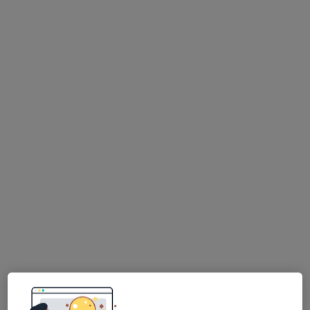
Centrum Medyczne Szubińska
·
Więcej
Fizjoterapia, Ultrasonografia, Dermatologia
2092 opinie
Szubińska 85A, Bydgoszcz
•
Mapa
Konsultacja fizjoterapeutyczna
210 zł
mgr Cezary
Gościński
fizjoterapeuta
Brak dostępnych specjalistów z wolnymi terminami w tym centrum medycznym.
Pokaż profil
Dostępni specjaliści
Specjaliści znajdują się poza Bydgoszcz, kujawsko-