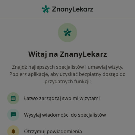
Me
Fizjoterapeuta • Bydgoszcz, kujawsko-pomorskie
Filtry
Ubezpieczenie:
Allianz
20 polecanych fizjoterapeutów w
Witaj na ZnanyLekarz
Bydgoszczy z Allianz
Jak działają wyniki wyszukiwania
Znajdź najlepszych specjalistów i umawiaj wizyty.
Pobierz aplikację, aby uzyskać bezpłatny dostęp do
przydatnych funkcji:
Łatwo zarządzaj swoimi wizytami
Wysyłaj wiadomości do specjalistów
mgr Cezary Gościński
Otrzymuj powiadomienia
·
Więcej
Fizjoterapeuta