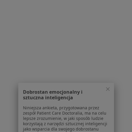
Bóle kręgosłupa Bydgoszcz
Rwa kulszowa Bydgoszcz
Stany pourazowe Bydgoszcz
Ból barku Bydgoszcz
Ból kolana Bydgoszcz
Więcej (15)
Więcej w kategorii: Najczęście leczone chorob
Strona Główna
Fizjoterapeuta
Bydgoszcz
Zmień miasto
Zmień miasto
Allianz
Zmień miasto
Dobrostan emocjonalny i
sztuczna inteligencja
Niniejsza ankieta, przygotowana przez
zespół Patient Care Doctoralia, ma na celu
lepsze zrozumienie, w jaki sposób ludzie
korzystają z narzędzi sztucznej inteligencji
jako wsparcia dla swojego dobrostanu