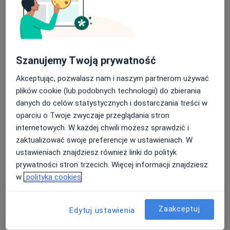
pomorskie, w obszarach bliskich Twojemu
wyszukiwaniu.
Szanujemy Twoją prywatność
Akceptując, pozwalasz nam i naszym partnerom używać
plików cookie (lub podobnych technologii) do zbierania
danych do celów statystycznych i dostarczania treści w
oparciu o Twoje zwyczaje przeglądania stron
Bezpieczne płatności
internetowych. W każdej chwili możesz sprawdzić i
mgr Dorota Siewierska
zaktualizować swoje preferencje w ustawieniach. W
ustawieniach znajdziesz również linki do polityk
·
Więcej
Fizjoterapeuta
prywatności stron trzecich. Więcej informacji znajdziesz
72 opinie
w
polityka cookies
Mickiewicza 134A, Toruń
•
Mapa
Polskie Centra Medyczne
Zaakceptuj
Edytuj ustawienia
Akceptuje Allianz
Konsultacja fizjoterapeutyczna
150 zł