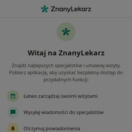
Me
Zapalenie Zatok • Bydgoszcz, kujawsko-pomorskie
Filtry
• 1
Ubezpieczenie
Map
Zapalenie zatok specjaliści w Bydgoszczy
Witaj na ZnanyLekarz
Jak działają wyniki wyszukiwania
Znajdź najlepszych specjalistów i umawiaj wizyty.
Pobierz aplikację, aby uzyskać bezpłatny dostęp do
Jakiego specjalisty szukasz?
przydatnych funkcji:
Laryngolog
Internista
Dietetyk
Kard
Łatwo zarządzaj swoimi wizytami
Wysyłaj wiadomości do specjalistów
Otrzymuj powiadomienia