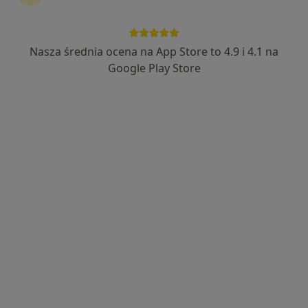
Nasza średnia ocena na App Store to 4.9 i 4.1 na
lek. Paweł Szyderski
Google Play Store
Laryngolog
314 opinii
Józefa Sułkowskiego 15, Bydgoszcz
•
Mapa
Centrum Medyczne PESMED
Konsultacja laryngologiczna
300 zł
Specjalista nie oferuje umawiania online pod tym adresem.
Poproś o wizytę