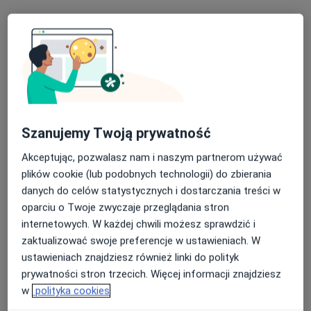
Bezpieczne płatności
lek. Dawid Matyniak
Szanujemy Twoją prywatność
·
Więcej
Laryngolog
Akceptując, pozwalasz nam i naszym partnerom używać
1531 opinii
plików cookie (lub podobnych technologii) do zbierania
Kwiatowa 1K, Bydgoszcz
•
Mapa
danych do celów statystycznych i dostarczania treści w
CM KWIATOWA
oparciu o Twoje zwyczaje przeglądania stron
Konsultacja laryngologiczna
350 zł
internetowych. W każdej chwili możesz sprawdzić i
zaktualizować swoje preferencje w ustawieniach. W
Specjalista nie oferuje umawiania online pod tym adresem.
ustawieniach znajdziesz również linki do polityk
prywatności stron trzecich. Więcej informacji znajdziesz
Poproś o wizytę
w
polityka cookies