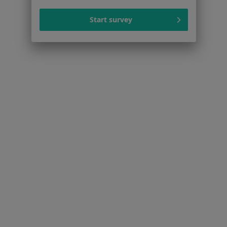
Zaburzenia rytmu serca w Bydgoszczy
Start survey
Cukrzyca w Bydgoszczy
Więcej (15)
Więcej w kategorii: Schorzenia w Bydgoszczy
Strona Główna
Choroby
Zapalenie Zatok
Zmień miasto
Bydgoszcz
Zmień miasto
Serwis
Regulamin
Polityka prywatności pacjentów
Polityka prywatności profesjonalistów