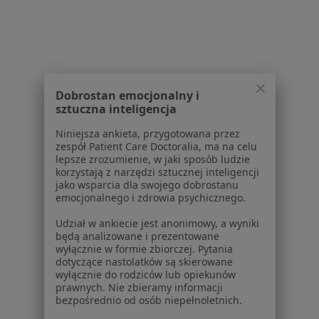
Powiązane wyszukiwania
W pobliżu Bydgoszczy
Zapalenie zatok w Toruniu
Zapalenie zatok w Inowrocławiu
Dobrostan emocjonalny i
sztuczna inteligencja
Zapalenie zatok w Nakle nad Notecią
Niniejsza ankieta, przygotowana przez
Zapalenie zatok w Żninie
zespół Patient Care Doctoralia, ma na celu
lepsze zrozumienie, w jaki sposób ludzie
Zapalenie zatok w Osielsku
korzystają z narzędzi sztucznej inteligencji
jako wsparcia dla swojego dobrostanu
Więcej (1)
emocjonalnego i zdrowia psychicznego.
Więcej w kategorii: W pobliżu Bydgoszczy
Udział w ankiecie jest anonimowy, a wyniki
Schorzenia w Bydgoszczy
będą analizowane i prezentowane
wyłącznie w formie zbiorczej. Pytania
Nadciśnienie tętnicze w Bydgoszczy
dotyczące nastolatków są skierowane
wyłącznie do rodziców lub opiekunów
Niewydolność serca w Bydgoszczy
prawnych. Nie zbieramy informacji
bezpośrednio od osób niepełnoletnich.
Choroba wieńcowa w Bydgoszczy