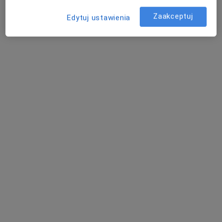
Zaakceptuj
Edytuj ustawienia
Bezpieczne płatności
lek. Katarzyna Gromadzka
·
Więcej
Laryngolog
59 opinii
Leśna 22/1U, Bydgoszcz
•
Mapa
Radtke Clinic Centrum Medyczne
Konsultacja laryngologiczna
250 zł
Specjalista nie oferuje umawiania online pod tym adresem.
Poproś o wizytę