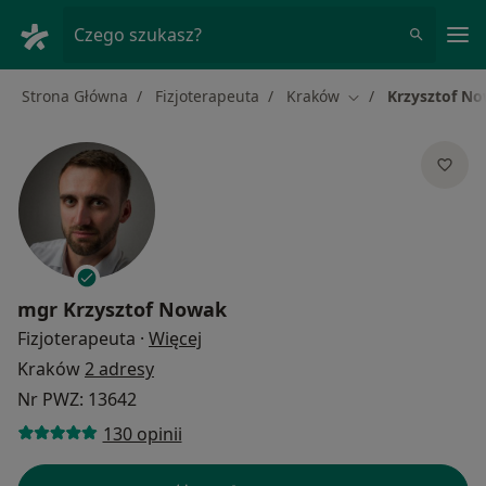
Me
Czego szukasz?
Strona Główna
Fizjoterapeuta
Kraków
Krzysztof N
Zmień miasto
mgr
Krzysztof Nowak
O specjalizacjach
Fizjoterapeuta
·
Więcej
Kraków
2 adresy
Nr PWZ: 13642
130 opinii