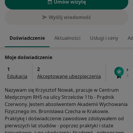
Umów wizytę
Wyślij wiadomość
Doświadczenie
Aktualności
Usługi i ceny
Ad
Moje doświadczenie
1
2
Edukacja
Akceptowane ubezpieczenia
Nazywam się Krzysztof Nowak, pracuje w Centrum
Medycznym RH5 na ulicy Strzelców 11b - Prądnik
Czerwony. Jestem absolwentem Akademii Wychowania
Fizycznego im. Bronisława Czecha w Krakowie.
Praktykę i doświadczenie zawodowe zdobywałem od
pierwszych lat studiów - poprzez praktyki i staże
kierunkowe, a po ukończeniu Akademii - pełnoprawną