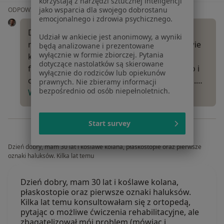
korzystają z narzędzi sztucznej inteligencji
jako wsparcia dla swojego dobrostanu
ODPOWIEDŹ LEKARZA:
emocjonalnego i zdrowia psychicznego.
Dzień dobry, problem który Pani opisuje
Udział w ankiecie jest anonimowy, a wyniki
najprawdopodobniej dotyczy łąkotki w stawie
będą analizowane i prezentowane
wyłącznie w formie zbiorczej. Pytania
kolanowym. Sugeruję wizytę u
dotyczące nastolatków są skierowane
fizjoterapeuty/ortopedy, który zbada kolano i
wyłącznie do rodziców lub opiekunów
oceni czy jest ona rzeczywistym problemem.…
prawnych. Nie zbieramy informacji
bezpośrednio od osób niepełnoletnich.
Więcej
Start survey
Dzień dobry, mam 30 lat i koślawe kolana, płaskostopie oraz pierwsze
oznaki haluksów. Kilka lat temu
Dzień dobry, mam 30 lat i koślawe kolana,
płaskostopie oraz pierwsze oznaki haluksów.
Kilka lat temu konsultowałam się z ortopedą,
pytając o możliwe ćwiczenia rehabilitacyjne, ale
zbagatelizował mój problem (mówiąc i