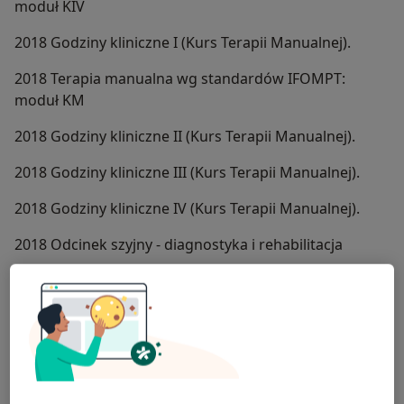
moduł KIV
2018 Godziny kliniczne I (Kurs Terapii Manualnej).
2018 Terapia manualna wg standardów IFOMPT:
moduł KM
2018 Godziny kliniczne II (Kurs Terapii Manualnej).
2018 Godziny kliniczne III (Kurs Terapii Manualnej).
2018 Godziny kliniczne IV (Kurs Terapii Manualnej).
2018 Odcinek szyjny - diagnostyka i rehabilitacja
2018 Terapia manualna wg standardów IFOMPT:
moduł X - (Egzamin: Teoretyczny i Praktyczny). Tytuł:
Certyfikowany Terapeuta Manualny MT I
2019 Igłoterapia Sucha Punktów Spustowych moduł
podstawowy