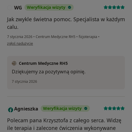
WG
Weryfikacja wizyty
W
Jak zwykle świetna pomoc. Specjalista w każdym
calu.
7 stycznia 2026
•
Centrum Medyczne RH5
•
fizjoterapia
•
w opinii użytkownika WG
zgłoś nadużycie
Centrum Medyczne RH5
Dziękujemy za pozytywną opinię.
7 stycznia 2026
Agnieszka
Weryfikacja wizyty
A
Polecam pana Krzysztofa z całego serca. Widzę
ile terapia i zalecone ćwiczenia wykonywane