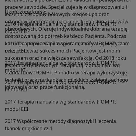
pracę w zawodzie. Specjalizuję się w diagnozowaniu i
Ukończone kursy:
leczeniu zespołów bólowych kręgosłupa oraz
ortopedycznej terapii manualnej kręgosłupa i stawów
2016 Terapia manualna wg standardów IFOMPT:
obwodowych. Oferuję indywidualnie dobraną terapię,
moduł EB
dostosowaną do potrzeb każdego Pacjenta. Podczas
każdego etapu terapii wspieram, motywuję, wytyczam
2016 Terapia manualna wg standardów IFOMPT:
cele, ponieważ sukces moich Pacjentów jest moim
moduł EII
sukcesem oraz największą satysfakcją. Od 2018 roku
2017 Terapia manualna wg standardów IFOMPT:
jestem certyfikowanym Terapeutą Manualnym wg
moduł KI
standardów IFOMPT. Ponadto w terapii wykorzystuję
techniki pracy na tkankach miękkich, zabiegi suchego
2017 Terapia manualna wg standardów IFOMPT:
igłowania oraz pracę funkcjonalną.
moduł KII
2017 Terapia manualna wg standardów IFOMPT:
moduł EIII
2017 Współczesne metody diagnostyki i leczenia
tkanek miękkich cz.1