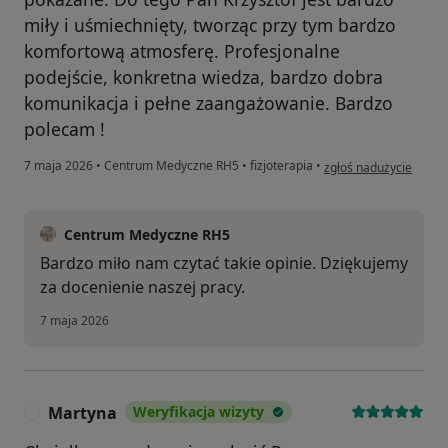
miły i uśmiechnięty, tworząc przy tym bardzo
komfortową atmosferę. Profesjonalne
podejście, konkretna wiedza, bardzo dobra
komunikacja i pełne zaangażowanie. Bardzo
polecam !
w opinii użytkownika K
7 maja 2026
•
Centrum Medyczne RH5
•
fizjoterapia
•
zgłoś nadużycie
Centrum Medyczne RH5
Bardzo miło nam czytać takie opinie. Dziękujemy
za docenienie naszej pracy.
7 maja 2026
Martyna
Weryfikacja wizyty
M