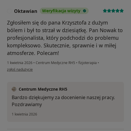
Oktawian
Weryfikacja wizyty
O
Zgłosiłem się do pana Krzysztofa z dużym
bólem i był to strzał w dziesiątkę. Pan Nowak to
profesjonalista, który podchodzi do problemu
kompleksowo. Skutecznie, sprawnie i w miłej
atmosferze. Polecam!
1 kwietnia 2026
•
Centrum Medyczne RH5
•
fizjoterapia
•
w opinii użytkownika Oktawian
zgłoś nadużycie
Centrum Medyczne RH5
Bardzo dziękujemy za docenienie naszej pracy.
Pozdrawiamy
1 kwietnia 2026