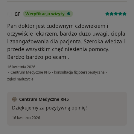
GF
Weryfikacja wizyty
G
Pan doktor jest cudownym człowiekiem i
oczywiście lekarzem, bardzo dużo uwagi, ciepła
i zaangażowania dla pacjenta. Szeroka wiedza i
przede wszystkim chęć niesienia pomocy.
Bardzo bardzo polecam .
16 kwietnia 2026
•
Centrum Medyczne RH5
•
konsultacja fizjoterapeutyczna
•
w opinii użytkownika GF
zgłoś nadużycie
Centrum Medyczne RH5
Dziękujemy za pozytywną opinię!
16 kwietnia 2026