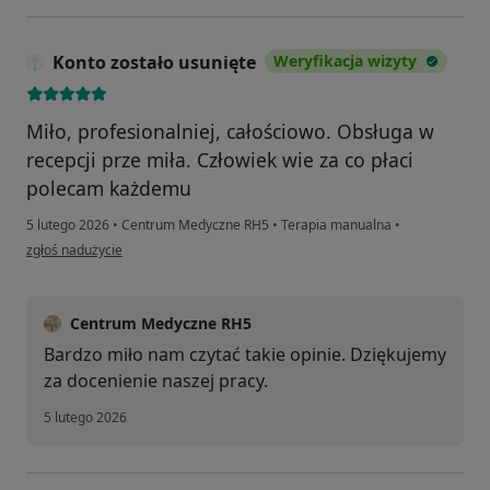
Konto zostało usunięte
Weryfikacja wizyty
Miło, profesionalniej, całościowo. Obsługa w
recepcji prze miła. Człowiek wie za co płaci
polecam każdemu
5 lutego 2026
•
Centrum Medyczne RH5
•
Terapia manualna
•
w opinii użytkownika Konto zostało usunięte
zgłoś nadużycie
Centrum Medyczne RH5
Bardzo miło nam czytać takie opinie. Dziękujemy
za docenienie naszej pracy.
5 lutego 2026