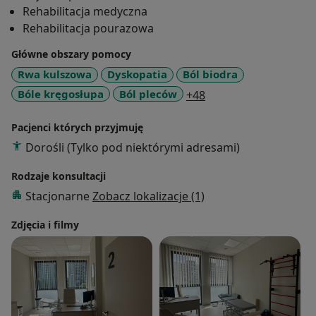
Rehabilitacja medyczna
Rehabilitacja pourazowa
Główne obszary pomocy
Rwa kulszowa
Dyskopatia
Ból biodra
a11y_sr_more_disea
Bóle kręgosłupa
Ból pleców
+48
Pacjenci których przyjmuję
Dorośli (Tylko pod niektórymi adresami)
Rodzaje konsultacji
Stacjonarne
Zobacz lokalizacje (1)
Zdjęcia i filmy