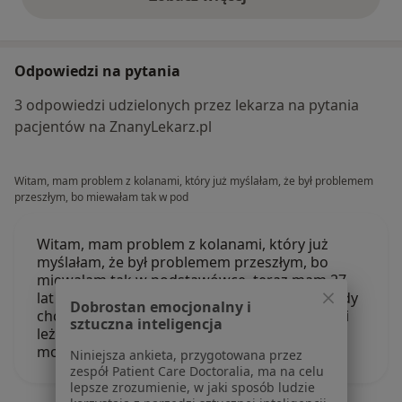
opinie powyżej
Odpowiedzi na pytania
3 odpowiedzi udzielonych przez lekarza na pytania
pacjentów na ZnanyLekarz.pl
Witam, mam problem z kolanami, który już myślałam, że był problemem
przeszłym, bo miewałam tak w pod
Witam, mam problem z kolanami, który już
myślałam, że był problemem przeszłym, bo
miewałam tak w podstawówce, teraz mam 27
lat i dziś znów się to wydarzyło. Mianowicie gdy
Dobrostan emocjonalny i
chciałam bardzo szybko podnieść się z pozycji
sztuczna inteligencja
leżącej, poczułam ukłucie w kolanie i nie
mogłam wyprostować nogi. Czułam jak…
Niniejsza ankieta, przygotowana przez
zespół Patient Care Doctoralia, ma na celu
lepsze zrozumienie, w jaki sposób ludzie