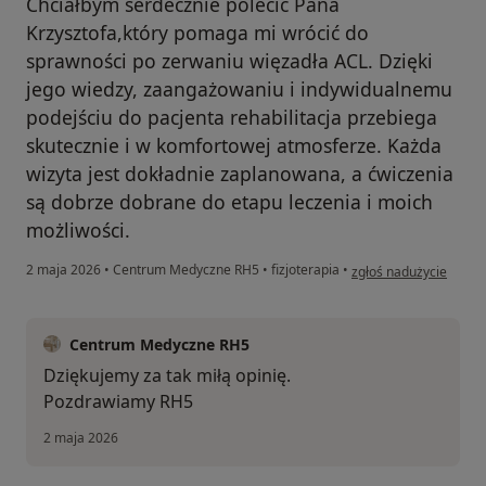
Chciałbym serdecznie polecić Pana
Krzysztofa,który pomaga mi wrócić do
sprawności po zerwaniu więzadła ACL. Dzięki
jego wiedzy, zaangażowaniu i indywidualnemu
podejściu do pacjenta rehabilitacja przebiega
skutecznie i w komfortowej atmosferze. Każda
wizyta jest dokładnie zaplanowana, a ćwiczenia
są dobrze dobrane do etapu leczenia i moich
możliwości.
w opinii użytkownika 
2 maja 2026
•
Centrum Medyczne RH5
•
fizjoterapia
•
zgłoś nadużycie
Centrum Medyczne RH5
Dziękujemy za tak miłą opinię.
Pozdrawiamy RH5
2 maja 2026