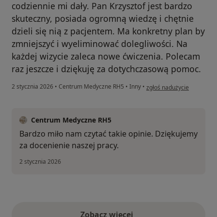
codziennie mi dały. Pan Krzysztof jest bardzo
skuteczny, posiada ogromną wiedzę i chętnie
dzieli się nią z pacjentem. Ma konkretny plan by
zmniejszyć i wyeliminować dolegliwości. Na
każdej wizycie zaleca nowe ćwiczenia. Polecam
raz jeszcze i dziękuję za dotychczasową pomoc.
w opinii użytkownika Agni
2 stycznia 2026
•
Centrum Medyczne RH5
•
Inny
•
zgłoś nadużycie
Centrum Medyczne RH5
Bardzo miło nam czytać takie opinie. Dziękujemy
za docenienie naszej pracy.
2 stycznia 2026
Zobacz więcej