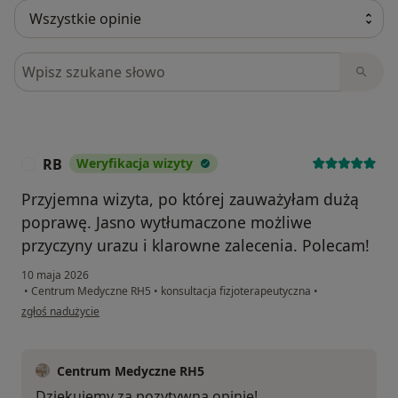
Szukaj w opiniach
RB
Weryfikacja wizyty
R
Przyjemna wizyta, po której zauważyłam dużą
poprawę. Jasno wytłumaczone możliwe
przyczyny urazu i klarowne zalecenia. Polecam!
10 maja 2026
•
Centrum Medyczne RH5
•
konsultacja fizjoterapeutyczna
•
w opinii użytkownika RB
zgłoś nadużycie
Centrum Medyczne RH5
Dziękujemy za pozytywną opinię!