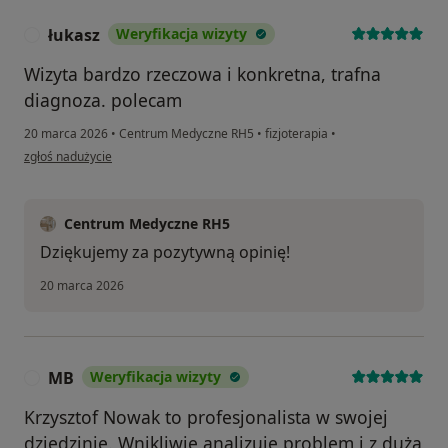
łukasz
Weryfikacja wizyty
Ł
Wizyta bardzo rzeczowa i konkretna, trafna
diagnoza. polecam
20 marca 2026
•
Centrum Medyczne RH5
•
fizjoterapia
•
w opinii użytkownika łukasz
zgłoś nadużycie
Centrum Medyczne RH5
Dziękujemy za pozytywną opinię!
20 marca 2026
MB
Weryfikacja wizyty
M
Krzysztof Nowak to profesjonalista w swojej
dziedzinie. Wnikliwie analizuje problem i z dużą