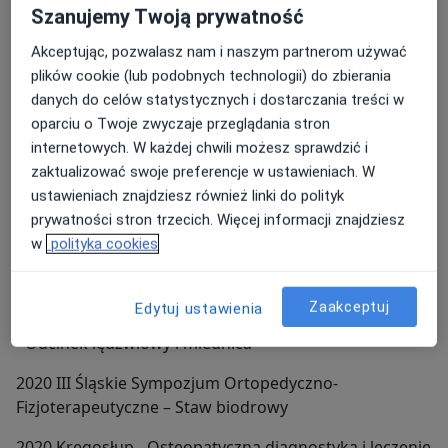
2019 Igłoterapia Sucha Punktów Spustowych moduł
Szanujemy Twoją prywatność
zaawansowany
Akceptując, pozwalasz nam i naszym partnerom używać
plików cookie (lub podobnych technologii) do zbierania
2019 Terapia manualna wg standardów IFOMPT – Kurs
danych do celów statystycznych i dostarczania treści w
rozszerzony [MT II] - Moduł I: Dysfunkcje piersiowego
oparciu o Twoje zwyczaje przeglądania stron
odcinka kręgosłupa.
internetowych. W każdej chwili możesz sprawdzić i
2019 Tendinopatia w modelu Evidence-Informed
zaktualizować swoje preferencje w ustawieniach. W
Practice
ustawieniach znajdziesz również linki do polityk
prywatności stron trzecich. Więcej informacji znajdziesz
2019 Terapia manualna wg standardów IFOMPT – Kurs
w
polityka cookies
rozszerzony [MT II] - Moduł II: Dysfunkcje odc.
lędźwiowego kręgosłupa i kończyny dolnej
Zaakceptuj
Edytuj ustawienia
2020 Kręgosłup - Osteopatyczna diagnostyka i leczenie
- Odcinek lędźwiowy i miednica
2020 III Śląskie Sympozjum Ortopedyczno-
Fizjoterapeutyczne – Staw biodrowy
2020 Kręgosłup - Osteopatyczna diagnostyka i leczenie