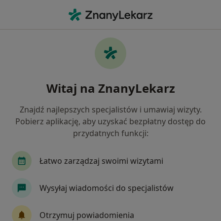
Me
Fizjoterapeuta • Łagiewniki-Borek Fałęcki, Kraków, małopolskie
Filtry
Ubezpieczenie
Mapa
Fizjoterapeuci Kraków Łagiewniki-Borek
Witaj na ZnanyLekarz
Fałęcki
Jak działają wyniki wyszukiwania
Znajdź najlepszych specjalistów i umawiaj wizyty.
Pobierz aplikację, aby uzyskać bezpłatny dostęp do
przydatnych funkcji:
Wybierz swoje ubezpieczenie
Allianz
Compensa
GENERALI
INTER P
Łatwo zarządzaj swoimi wizytami
Wysyłaj wiadomości do specjalistów
Otrzymuj powiadomienia