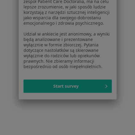
zespół Patient Care Doctoralia, ma na celu
lepsze zrozumienie, w jaki sposób ludzie
Inne dzielnice w Krakowie
korzystają z narzędzi sztucznej inteligencji
jako wsparcia dla swojego dobrostanu
Fizjoterapeuci Podgórze
emocjonalnego i zdrowia psychicznego.
Fizjoterapeuci Prądnik Biały
Udział w ankiecie jest anonimowy, a wyniki
będą analizowane i prezentowane
Fizjoterapeuci Grzegórzki
wyłącznie w formie zbiorczej. Pytania
dotyczące nastolatków są skierowane
Fizjoterapeuci Dębniki
wyłącznie do rodziców lub opiekunów
prawnych. Nie zbieramy informacji
Fizjoterapeuci Stare Miasto
bezpośrednio od osób niepełnoletnich.
Więcej (13)
Więcej w kategorii: Inne dzielnice w Krakowie
Start survey
Fizjoterapeuci Kraków Łagiewniki-Borek Fałęcki