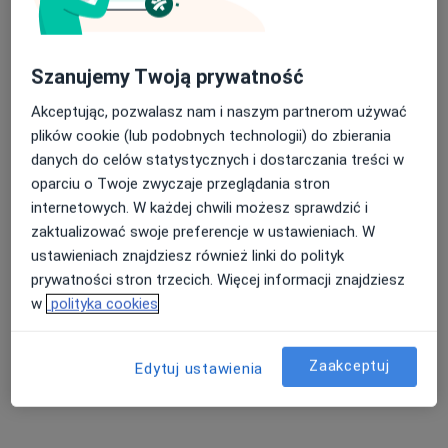
Szanujemy Twoją prywatność
Akceptując, pozwalasz nam i naszym partnerom używać
plików cookie (lub podobnych technologii) do zbierania
danych do celów statystycznych i dostarczania treści w
Bezpieczne płatności
oparciu o Twoje zwyczaje przeglądania stron
mgr Maria Litewka
internetowych. W każdej chwili możesz sprawdzić i
·
Więcej
Fizjoterapeuta
zaktualizować swoje preferencje w ustawieniach. W
97 opinii
ustawieniach znajdziesz również linki do polityk
prywatności stron trzecich. Więcej informacji znajdziesz
Klementyny Hoffmanowej 6B, Kraków
•
Mapa
w
polityka cookies
Zdrowe Centrum
Fizjoterapia kobiet w ciąży / fizjoterapia okołoporodowa
230 zł
Zaakceptuj
Edytuj ustawienia
Specjalista nie oferuje umawiania online pod tym adresem.
Poproś o wizytę