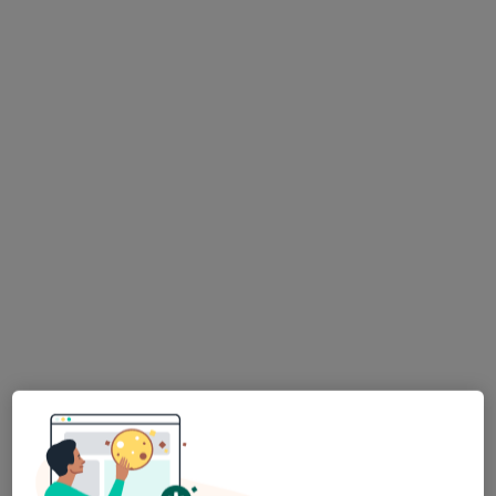
mgr Kamil Kowalczyk
·
Więcej
Fizjoterapeuta
14 opinii
Adres 1
Adres 2
Zakopiańska 16, Kraków
•
Mapa
HSM Clinic Podgórze
Konsultacja fizjoterapeutyczna
180 zł
Specjalista nie oferuje umawiania online pod tym adresem.
Poproś o wizytę