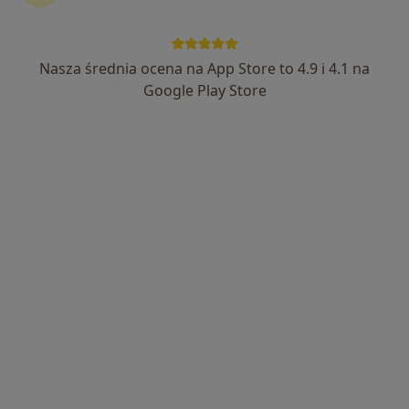
Nasza średnia ocena na App Store to 4.9 i 4.1 na
Google Play Store
Bezpieczne płatności
mgr Gabriela Zięba
·
Więcej
Fizjoterapeuta
50 opinii
Klementyny Hoffmanowej 6B, Kraków
•
Mapa
Zdrowe Centrum
Fizjoterapia estetyczna
200 zł
Specjalista nie oferuje umawiania online pod tym adresem.
Poproś o wizytę